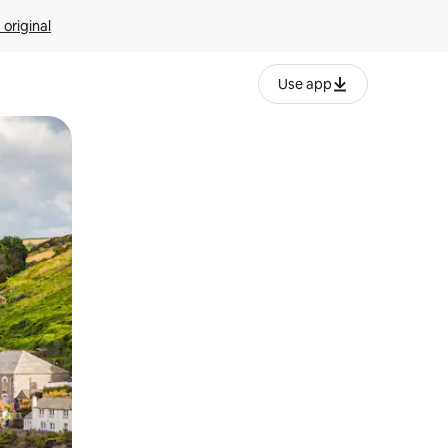
 original
Use app
o o desliza el dedo.