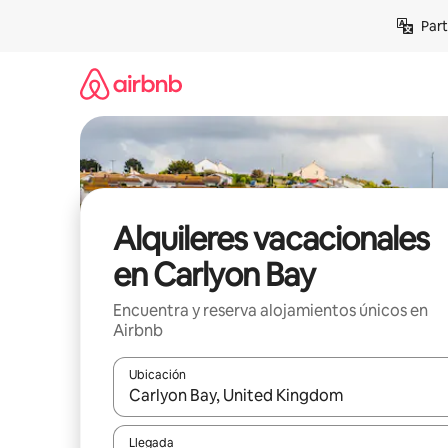
Omite
Part
el
contenido
Alquileres vacacionales
en Carlyon Bay
Encuentra y reserva alojamientos únicos en
Airbnb
Ubicación
Cuando los resultados estén disponibles, navega co
Llegada