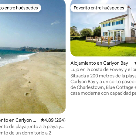
ito entre huéspedes
Favorito entre huéspedes
 entre huéspedes preferido
Favorito entre huéspedes
Alojamiento en Carlyon Bay
Lujo en la costa de Fowey y el 
: 4.9 de 5, 29 reseñas
Eden: playa y golf
Situada a 200 metros de la play
Carlyon Bay y a un corto paseo
de Charlestown, Blue Cottage 
casa moderna con capacidad p
huéspedes. Decorada con cari
estilo costero elegante que en
sus alrededores. ¡Todas las hab
ofrecen vistas al mar! La propi
nto en Carlyon Ba
Calificación promedio: 4.89 de 5, 264 reseñas
4.89 (264)
encuentra en una carretera pr
to de playa junto a la playa y
una zona residencial tranquila 
golf.
to de un dormitorio a 2
detrás de la playa con un campo