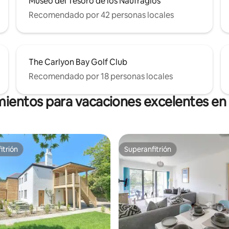
Museo del Tesoro de los Naufragios
Recomendado por 42 personas locales
The Carlyon Bay Golf Club
Recomendado por 18 personas locales
mientos para vacaciones excelentes en
itrión
Superanfitrión
itrión
Superanfitrión
 4.94 de 5, 18 reseñas