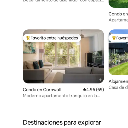
de trabajo y WIFI rápido
Condo en 
Apartame
dormitorio
Favorito entre huéspedes
Favor
Favorito entre huéspedes preferido
Favorito
Alojamien
Casa de d
Condo en Cornwall
Calificación promedio:
4.96 (69)
fabulosa.
Moderno apartamento tranquilo en la
playa y vistas al bosque
Destinaciones para explorar