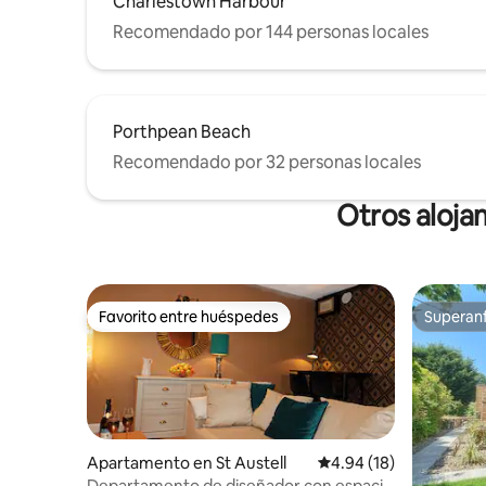
Charlestown Harbour
Recomendado por 144 personas locales
Porthpean Beach
Recomendado por 32 personas locales
Otros aloja
Favorito entre huéspedes
Superanf
Favorito entre huéspedes
Superanf
Apartamento en St Austell
Calificación promedio:
4.94 (18)
Departamento de diseñador con espacio