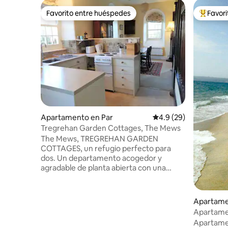
Favorito entre huéspedes
Favor
Favorito entre huéspedes
Favorito
Apartamento en Par
Calificación promedio
4.9 (29)
Tregrehan Garden Cottages, The Mews
The Mews, TREGREHAN GARDEN
COTTAGES, un refugio perfecto para
dos. Un departamento acogedor y
agradable de planta abierta con una
estufa de leña y techos altos para
disfrutar de comodidad durante todo el
año, y un jardín privado y soleado con
Apartame
vista al mar. Inmersas en la historia
y
Apartamen
dentro del sereno paisaje de Tregrehan
campo de 
Apartamen
Garden y el parque, escenario ocasional