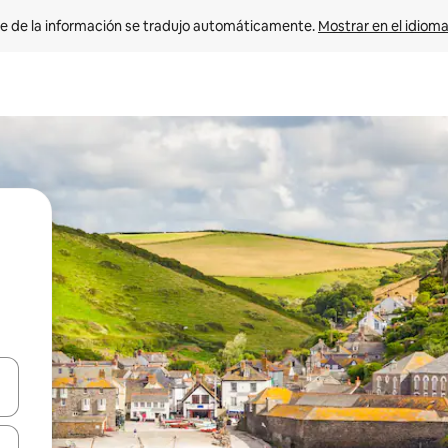
e de la información se tradujo automáticamente. 
Mostrar en el idioma
n las teclas de flecha hacia arriba y hacia abajo o explora con el tact