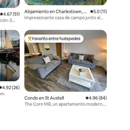
Alojamiento en Charlestown, C
Calificación promedi
5.0 (11)
Calificación promedio: 4.67 de 5, 51 reseñas
4.67 (51)
ornwall, UK
Impresionante casa de campo junto al
lcón-2
mar en el puerto de Charlestown
Favorito entre huéspedes
Favorito entre huéspedes preferido
Calificación promedio: 4.92 de 5, 26 reseñas
4.92 (26)
wn.
Condo en St Austell
Calificación promedio:
4.96 (84)
The Corn Mill, un apartamento moderno
y autónomo