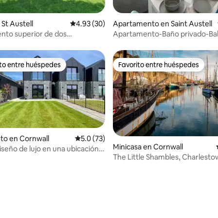
St Austell
Calificación promedio: 4.93 de 5, 30 reseñas
4.93 (30)
Apartamento en Saint Austell
nto superior de dos
Apartamento-Baño privado-Ba
s n.º 2
Bedroom
ito entre huéspedes
Favorito entre huéspedes
 entre huéspedes preferido
Favorito entre huéspedes
to en Cornwall
Calificación promedio: 5.0 de 5, 73 reseñas
5.0 (73)
Minicasa en Cornwall
iseño de lujo en una ubicación
 4.96 de 5, 69 reseñas
The Little Shambles, Charlesto