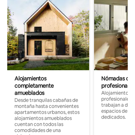
Alojamientos
Nómadas digit
completamente
profesionales 
amueblados
Alojamientos 
profesionales 
Desde tranquilas cabañas de
trabajan a dist
montaña hasta convenientes
espacios de tr
apartamentos urbanos, estos
dedicados.
alojamientos amueblados
cuentan con todos las
comodidades de una