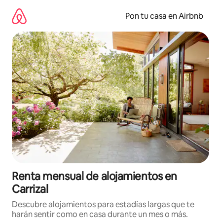
Omite
el
Pon tu casa en Airbnb
contenido
Renta mensual de alojamientos en
Carrizal
Descubre alojamientos para estadías largas que te
harán sentir como en casa durante un mes o más.