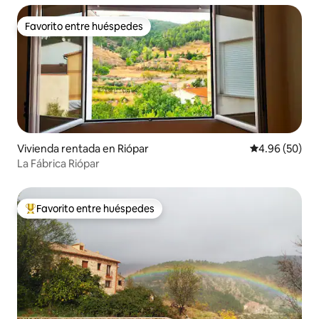
Favorito entre huéspedes
Favorito entre huéspedes
Vivienda rentada en Riópar
Calificación p
4.96 (50)
La Fábrica Riópar
Favorito entre huéspedes
Favorito entre huéspedes preferido