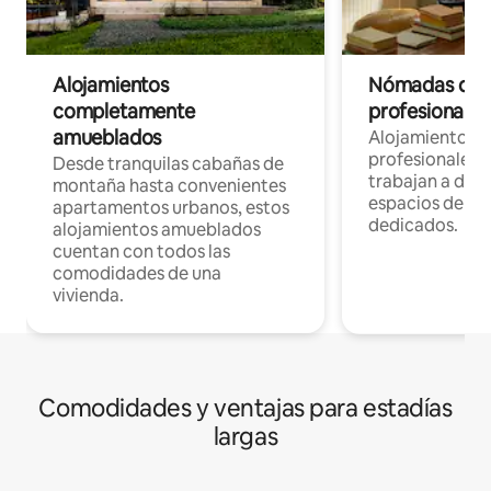
Alojamientos
Nómadas digit
completamente
profesionales 
amueblados
Alojamientos 
profesionales 
Desde tranquilas cabañas de
trabajan a dist
montaña hasta convenientes
espacios de tr
apartamentos urbanos, estos
dedicados.
alojamientos amueblados
cuentan con todos las
comodidades de una
vivienda.
Comodidades y ventajas para estadías
largas