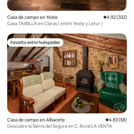
Casa de campo en Yeste
Calificación pr
4.92 (332)
Casa TAIBILLA en Claras ( entre Yeste y Letur )
Favorito entre huéspedes
Favorito entre huéspedes
Casa de campo en Albacete
Calificación p
4.83 (58)
Descubre la Sierra del Segura en C. Rural LA VENTA