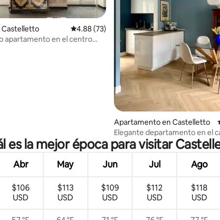
Castelletto
Calificación promedio: 4.88 de 5, 73 reseñas
4.88 (73)
 apartamento en el centro
 4.92 de 5, 84 reseñas
Apartamento en Castelletto
Elegante departamento en el c
l es la mejor época para visitar Castell
antiguo de Génova, junto a Via 
Abr
May
Jun
Jul
Ago
$106
$113
$109
$112
$118
USD
USD
USD
USD
USD