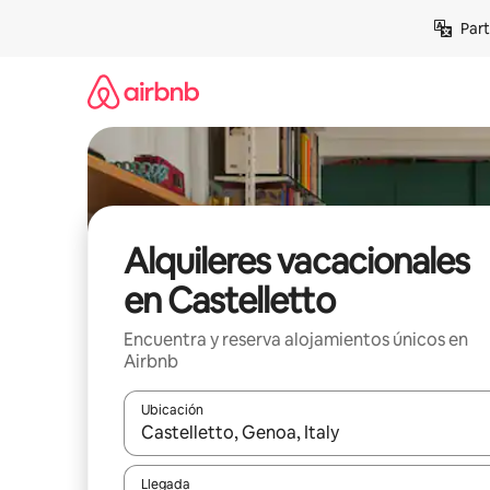
Omite
Part
el
contenido
Alquileres vacacionales
en Castelletto
Encuentra y reserva alojamientos únicos en
Airbnb
Ubicación
Cuando los resultados estén disponibles, navega co
Llegada