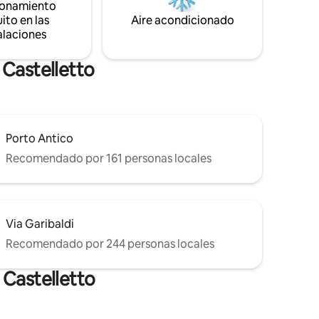
ionamiento
acuario, al que también se puede llegar
ito en las
Aire acondicionado
en transporte público y en el
alaciones
característico funicular.
 Castelletto
Porto Antico
Recomendado por 161 personas locales
Via Garibaldi
Recomendado por 244 personas locales
 Castelletto