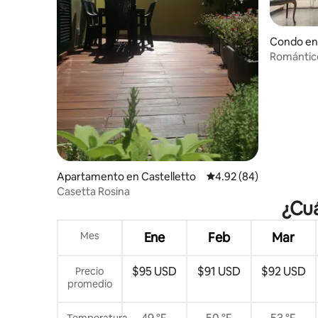
Condo en 
Romántico
histórico
Apartamento en Castelletto
Calificación promedio:
4.92 (84)
Casetta Rosina
¿Cuá
Mes
Ene
Feb
Mar
$95 USD
$91 USD
$92 USD
Precio
promedio
Temperatura