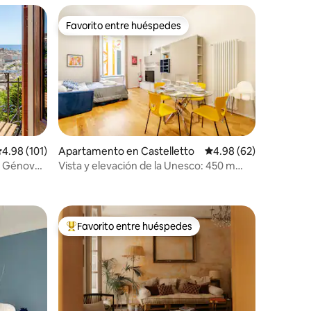
Favorito entre huéspedes
rido
Favorito entre huéspedes
alificación promedio: 4.98 de 5, 101 reseñas
4.98 (101)
Apartamento en Castelletto
Calificación promedio:
4.98 (62)
e Génova |
Vista y elevación de la Unesco: 450 m
hasta el acuario
Favorito entre huéspedes
rido
Favorito entre huéspedes preferido