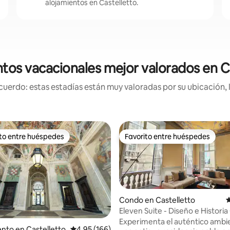
alojamientos en Castelletto.
tos vacacionales mejor valorados en C
uerdo: estas estadías están muy valoradas por su ubicación, 
ito entre huéspedes
Favorito entre huéspedes
 entre huéspedes preferido
Favorito entre huéspedes
Condo en Castelletto
C
Eleven Suite - Diseño e Histori
Histórico
Experimenta el auténtico ambi
to en Castelletto
Calificación promedio: 4.95 de 5, 166 reseñas
4.95 (166)