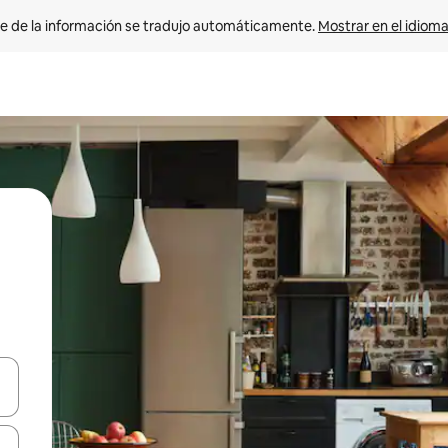
e de la información se tradujo automáticamente. 
Mostrar en el idioma
n las teclas de flecha hacia arriba y hacia abajo o explora con el tact