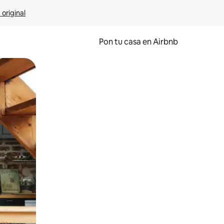
 original
Pon tu casa en Airbnb
o o desliza el dedo.