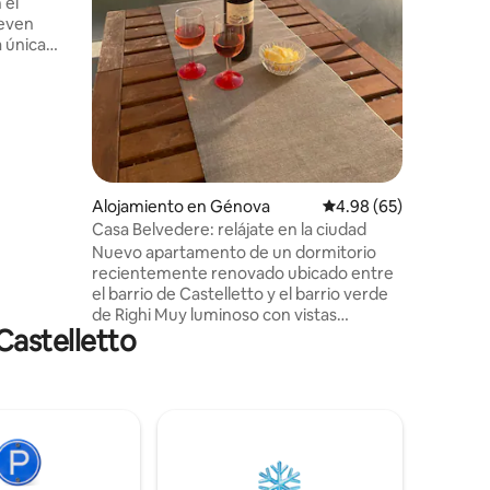
 el
principal
servicios 
a única
apartame
 mezclan
con sofá
l encanto
dormitori
 todas las
ideal para
 que
migos
El
Alojamiento en Génova
Calificación promedio:
4.98 (65)
io del
Casa Belvedere: relájate en la ciudad
acuario y
Nuevo apartamento de un dormitorio
rísticas.
recientemente renovado ubicado entre
el barrio de Castelletto y el barrio verde
de Righi Muy luminoso con vistas
Castelletto
espectaculares de la ciudad, tiene un
dormitorio espacioso con una cama
doble y una sala de estar con sofá cama.
El apartamento tiene una pequeña
terraza con una vista ideal para
desayunos y aperitivos y aparcamiento
gratuito reservado. El apartamento está
a 15 minutos a pie del centro y del