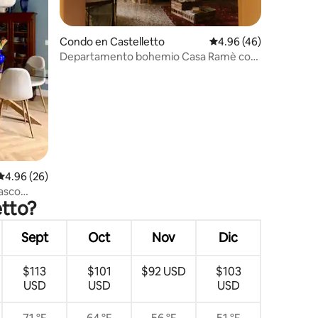
Condo en Castelletto
Calificación promedio:
4.96 (46)
Departamento bohemio Casa Ramè con
terraza
Calificación promedio: 4.96 de 5, 26 reseñas
4.96 (26)
asco
etto?
Garibaldi
Sept
Oct
Nov
Dic
$113
$101
$92 USD
$103
USD
USD
USD