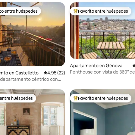
ito entre huéspedes
Favorito entre huéspedes
 entre huéspedes preferido
Favorito entre huéspedes prefe
io: 5 de 5, 50 reseñas
Apartamento en Génova
C
Penthouse con vista de 360° d
to en Castelletto
Calificación promedio: 4.95 de 5, 22 reseñas
4.95 (22)
Netflix | 2 garajes
departamento céntrico con
ar/la ciudad
 entre huéspedes
Favorito entre huéspedes
 entre huéspedes
Favorito entre huéspedes prefe