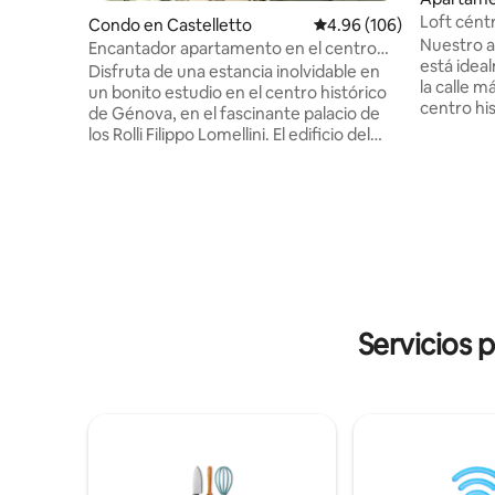
Loft cént
Condo en Castelletto
Calificación promedio: 
4.96 (106)
palacio P
Nuestro 
Encantador apartamento en el centro
está idea
histórico cerca de Acquario
Disfruta de una estancia inolvidable en
la calle m
un bonito estudio en el centro histórico
centro hi
de Génova, en el fascinante palacio de
muchos su
los Rolli Filippo Lomellini. El edificio del
LA calle 
siglo XVI, elegantemente restaurado, se
del siglo
encuentra en una posición estratégica
catalogad
con respecto a los principales lugares de
Humanidad po
interés, que se pueden visitar a pie
de todo e
(acuario, puerto antiguo, casco antiguo)
pasos, es
y es cómodo para cualquier medio de
Cinque Ter
transporte. Como huésped, podrás
anfitrion
acceder a las sugerentes zonas
genovesa,
comunes: una gran sala de relajación y
Servicios 
compartir
«smart working», un gimnasio y una gran
terraza.