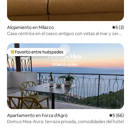
Alojamiento en Milazzo
Calificac
5 (3)
Casa céntrica en el casco antiguo con vistas al mar y cerca
de la playa
Favorito entre huéspedes
Favorito entre huéspedes preferido
Apartamento en Forza d'Agrò
Calificaci
5 (66)
Domus Mea-Aura: terraza privada, comodidades del hotel