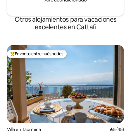
Otros alojamientos para vacaciones
excelentes en Cattafi
Favorito entre huéspedes
Favorito entre huéspedes preferido
Villa en Taormina
Calificaci
5 (45)