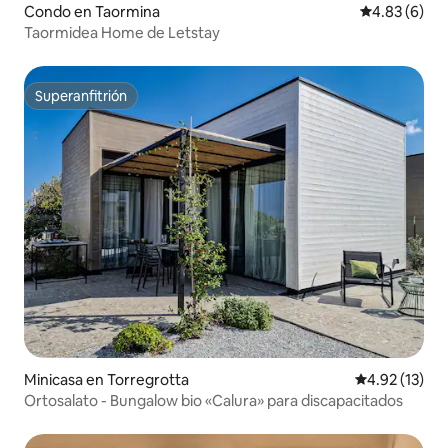
Condo en Taormina
Calificación
4.83 (6)
Taormidea Home de Letstay
Superanfitrión
Superanfitrión
Minicasa en Torregrotta
Calificación 
4.92 (13)
Ortosalato - Bungalow bio «Calura» para discapacitados