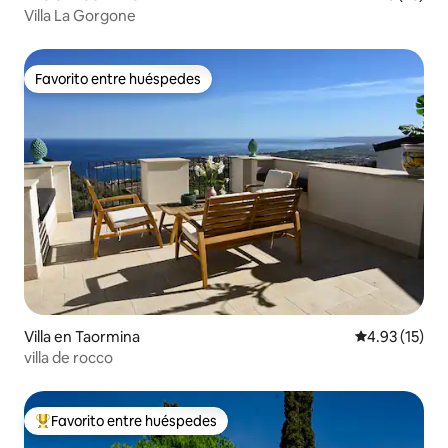
Villa La Gorgone
Favorito entre huéspedes
Favorito entre huéspedes
Villa en Taormina
Calificación 
4.93 (15)
villa de rocco
Favorito entre huéspedes
Favorito entre huéspedes preferido