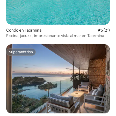
Condo en Taormina
Calificaci
5 (21)
Piscina, jacuzzi, impresionante vista al mar en Taormina
Superanfitrión
Superanfitrión