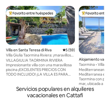
Favorito entre huéspedes
Favorito entre
Favorito entre huéspedes preferido
Favorito entre hu
Villa en Santa Teresa di Riva
Calificación promedio: 5 de 
5 (59)
Villa Giulia Taormina Riviera: ¡maravillosa
Alojamiento vacac
villa con piscina!
VILLAGIULIA TAORMINA RIVIERA
mina
Taormina • Villa con
Impresionante villa con una maravillosa
privada
Mediterranean Sea
piscina ¡EXCELENTES PRECIOS CON
Mediterranea es una
TODO INCLUIDO! ¡LA VILLA ES PARA
Taormina con piscin
USO PRIVADO DEL GRUPO QUE LA
mar, ubicada a po
ALQUILA! ¡Hermosa ubicación en la
Servicios populares en alquileres
histórico. Ofrece 
ladera con vistas al mar! ¡Excelente base
exclusivos con un j
para visitar la costa de Taormina, el Etna
vacacionales en Cattafi
comedor al aire li
y el este de Sicilia, a una distancia de
de descanso junto a
unos pocos minutos a 1 hora en auto! ¡La
interiores son lum
ciudad de Taormina está a 14 km! Piscina