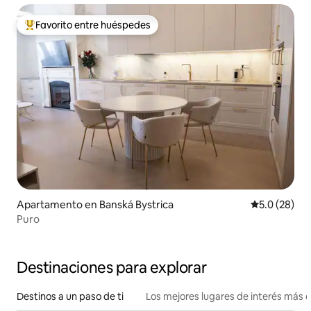
Favorito entre huéspedes
Favorito entre huéspedes preferido
Apartamento en Banská Bystrica
Calificación
5.0 (28)
Puro
Destinaciones para explorar
Destinos a un paso de ti
Los mejores lugares de interés más 