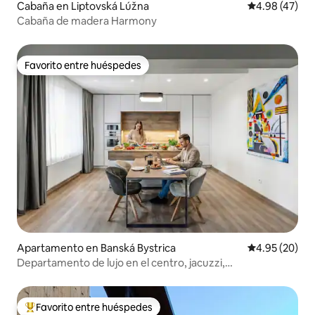
Cabaña en Liptovská Lúžna
Calificación 
4.98 (47)
Cabaña de madera Harmony
Favorito entre huéspedes
Favorito entre huéspedes
Apartamento en Banská Bystrica
Calificación p
4.95 (20)
Departamento de lujo en el centro, jacuzzi,
estacionamiento privado, aire acondicionado
Favorito entre huéspedes
Favorito entre huéspedes preferido