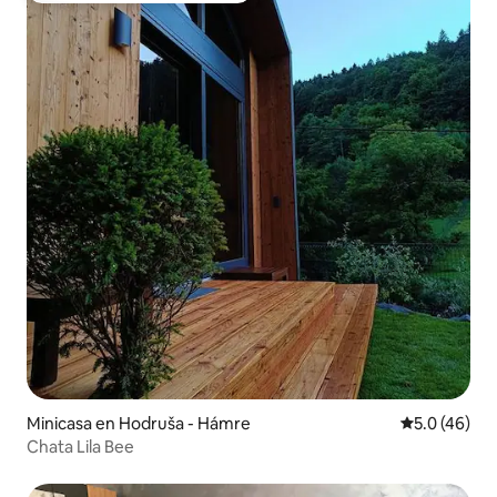
Minicasa en Hodruša - Hámre
Calificación
5.0 (46)
Chata Lila Bee