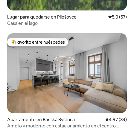
Lugar para quedarse en Pliešovce
Calificación
5.0 (57)
Casa en el lago
Favorito entre huéspedes
Favorito entre huéspedes preferido
Apartamento en Banská Bystrica
Calificación p
4.97 (34)
Amplio y moderno con estacionamiento en el centro
histórico