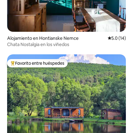
Alojamiento en Hontianske Nemce
Calificación
5.0 (14)
Chata Nostalgia en los viñedos
Favorito entre huéspedes
Favorito entre huéspedes preferido