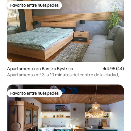
Favorito entre huéspedes
Favorito entre huéspedes
Apartamento en Banská Bystrica
Calificación 
4.95 (44)
Apartamento n.º 3, a 10 minutos del centro de la ciudad,
aparcamiento gratuito
Favorito entre huéspedes
Favorito entre huéspedes