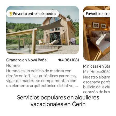
Favorito entre huéspedes
Favorito entre h
Favorito entre huéspedes preferido
Favorito entre h
Granero en Nová Baňa
Calificación promedio: 4.96 de 5
4.96 (108)
Humno
Minicasa en Stará
Humno es un edificio de madera con
MiniHouse3050
diseño de loft. Las auténticas paredes y
Nuestro alojamien
vigas de madera se complementan con
escapada perfecta 
un elemento arquitectónico distintivo, el
bullicio de la ciuda
"cubo", que es el símbolo perfecto de la
corazón de la natu
modernidad. A la izquierda hay una
Servicios populares en alquileres
praderas, y ofrec
cocina con cocina eléctrica, lavavajillas y
relajación. Puede
vacacionales en Čerín
horno. A la derecha, el baño con
hermoso amanecer por la mañana, y Por
inodoro. El centro del cubo está
la noche para obse
diseñado como una mini oficina con una