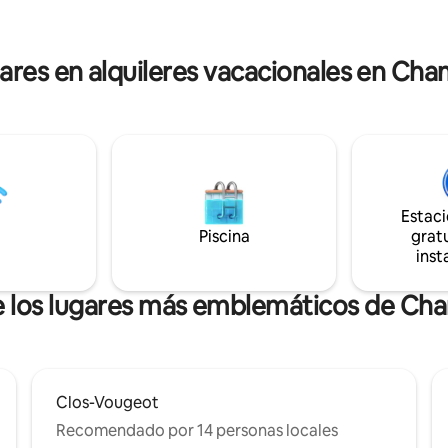
borgoñona 🧀🍽️. Esta casa
de Nuits. Escala ideal para deportistas y
r ideal para reunirse en familia
amantes de la naturaleza: ruta
ir excelentes momentos de la
senderismo y carril bici a través
lares en alquileres vacacionales en Ch
viñedos
Estac
Piscina
gratu
inst
de los lugares más emblemáticos de Ch
Clos-Vougeot
Recomendado por 14 personas locales