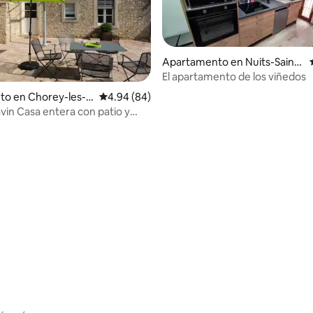
Apartamento en Nuits-Saint-
Georges
El apartamento de los viñedos
to en Chorey-les-B
Calificación promedio: 4.94 de 5, 84 reseñas
4.94 (84)
on patio y
 4.96 de 5, 28 reseñas