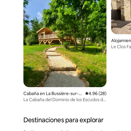
Alojamien
eaune
Le Clos Favin Casa entera c
terraza
Cabaña en La Bussière-sur-O
Calificación promedio:
4.96 (28)
uche
La Cabaña del Dominio de los Escudos de
Oro
Destinaciones para explorar