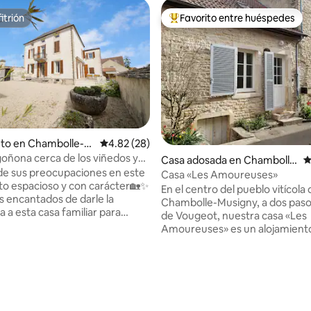
itrión
Favorito entre huéspedes
itrión
Favorito entre huéspedes prefe
nto en Chambolle-M
Calificación promedio: 4.82 de 5, 28 reseñas
4.82 (28)
oñona cerca de los viñedos y
Casa adosada en Chambolle
C
e
de sus preocupaciones en este
-Musigny
Casa «Les Amoureuses»
to espacioso y con carácter🏡✨
En el centro del pueblo vitícola 
 encantados de darle la
Chambolle-Musigny, a dos paso
 a esta casa familiar para
de Vougeot, nuestra casa «Les
 momentos cálidos 🤍😊
Amoureuses» es un alojamient
n el corazón de las
encanto que nos complace ofr
ciones de origen más
Con una ubicación ideal a 6 km 
sas de Borgoña 🍇🍷, podrá
Saint Georges y Gevrey Chamb
 4.97 de 5, 68 reseñas
 de un fin de semana, una
entre Beaune y Dijon, las nume
más tiempo paseando por los
fincas de los alrededores le per
‍♀️🌿 y descubriendo la
descubrir los grandes vinos de 