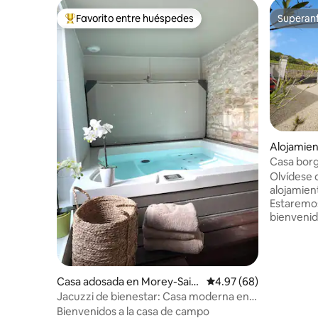
Favorito entre huéspedes
Superanf
Favorito entre huéspedes preferido
Superanf
Alojamie
usigny
Casa borg
de Beaun
Olvídese 
alojamien
Estaremos
bienvenida
compartir
Ubicado e
denomina
prestigio
Casa adosada en Morey-Sain
Calificación promedio:
4.97 (68)
disfrutar
t-Denis
Jacuzzi de bienestar: Casa moderna en
semana o 
la Ruta del Vino
Bienvenidos a la casa de campo
viñedos 🚶