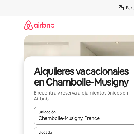
Omite
Part
el
contenido
Alquileres vacacionales
en Chambolle-Musigny
Encuentra y reserva alojamientos únicos en
Airbnb
Ubicación
Cuando los resultados estén disponibles, navega co
Llegada