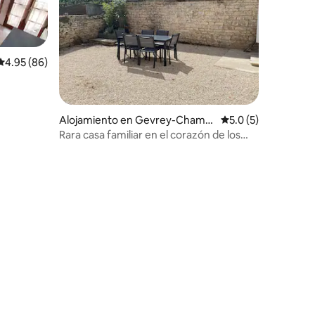
Calificación promedio: 4.95 de 5, 86 reseñas
4.95 (86)
Alojamiento en Gevrey-Chamb
Calificación promed
5.0 (5)
ertin
Rara casa familiar en el corazón de los
grandes vinos