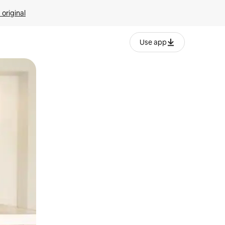
 original
Use app
o o desliza el dedo.