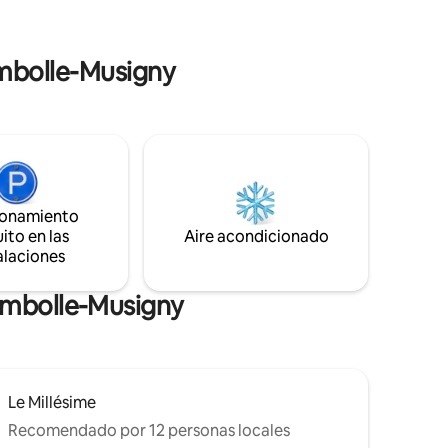
s de
 de los
ambolle-Musigny
ionamiento
ito en las
Aire acondicionado
alaciones
ambolle-Musigny
Le Millésime
Recomendado por 12 personas locales