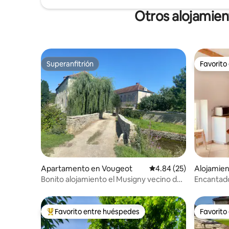
Otros alojamie
Superanfitrión
Favorito
Superanfitrión
Favorito
Apartamento en Vougeot
Calificación promedio:
4.84 (25)
Alojamie
Bonito alojamiento el Musigny vecino del
Encantado
Clos de Vougeot
Vougeot
Favorito entre huéspedes
Favorito
Favorito entre huéspedes preferido
Favorito