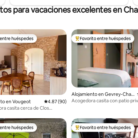
ntos para vacaciones excelentes en Ch
 entre huéspedes
Favorito entre huéspedes
 entre huéspedes
Favorito entre huéspedes prefe
Alojamiento en Gevrey-Cha
mbertin
Acogedora casita con patio pri
 4.84 de 5, 25 reseñas
nto en Vougeot
Calificación promedio: 4.87 de 5, 90 reseñas
4.87 (90)
Centro Gevrey
ra casita cerca de Clos
 entre huéspedes
Favorito entre huéspedes
 entre huéspedes
Favorito entre huéspedes prefe