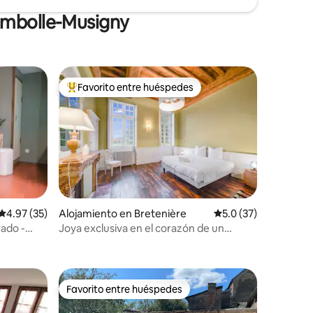
ambolle-Musigny
Favorito entre huéspedes
rido
Favorito entre huéspedes preferido
Calificación promedio: 4.97 de 5, 35 reseñas
4.97 (35)
Alojamiento en Bretenière
Calificación promedi
5.0 (37)
vado -
Joya exclusiva en el corazón de un
castillo en Borgoña
Favorito entre huéspedes
rido
Favorito entre huéspedes