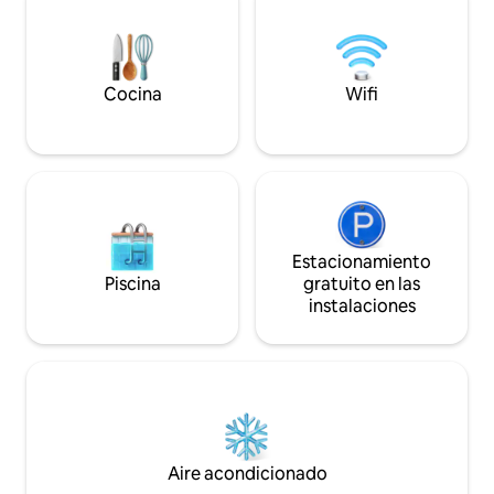
contratado a una persona para entregar
Ya sea que visites
las llaves y no tengo personal
Vapi por negocios
permanente como las instalaciones del
privado ofrece un 
personal del hotel.
cómodo para hosp
servicios esenciale
Cocina
Wifi
Estacionamiento
Piscina
gratuito en las
instalaciones
Aire acondicionado