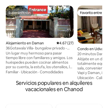
Superanfitrión
Favorito entre h
Superanfitrión
Favorito entre h
Alojamiento en Daman
Calificación promedio: 4.67 de 
4.67 (27)
36Gotawala Villa- bungalow privado -
Condo en Udvada
piscina-bar
Un lugar muy hermoso para pasar
20 minutos Daman 
tiempo libre con familiares y amigos. Los
todas las comodi
Alójate en un dep
huéspedes pueden cocinar alimentos
totalmente equipa
por su cuenta, la estufa, los utensilios, los
sala, conveniente
filtros y las instalaciones de gas se
Familiar
·
Ubicación
·
Comodidades
Vapi y Daman, ideal
proporcionan e incluso pueden visitar el
y viajeros de nego
Ubicación
·
Calida
hotel cercano Jajira o la cantina de la
Servicios populares en alquileres
aire acondicionad
Sociedad para comprar alimentos. Una
dormitorios, Wi-Fi
vacacionales en Chanod
sensación muy estética de bar personal
totalmente equipa
con bonitas luces y una piscina en la casa
de estar con barra
lo convierte en un lugar significativo y
subwoofer para qu
adorable para adultos y niños. He
después de un día 