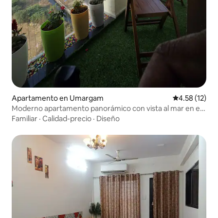
Apartamento en Umargam
Calificación 
4.58 (12)
Moderno apartamento panorámico con vista al mar en el
noveno piso
Familiar
·
Calidad-precio
·
Diseño