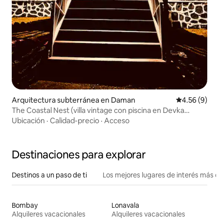
Arquitectura subterránea en Daman
Calificación
4.56 (9)
The Coastal Nest (villa vintage con piscina en Devka
Beach)
Ubicación
·
Calidad-precio
·
Acceso
Destinaciones para explorar
Destinos a un paso de ti
Los mejores lugares de interés más 
Bombay
Lonavala
Alquileres vacacionales
Alquileres vacacionales