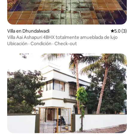
Villa en Dhundalwadi
Calificació
5.0 (3)
Villa Aai Ashapuri 4BHX totalmente amueblada de lujo
Ubicación
·
Condición
·
Check-out