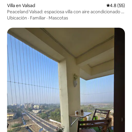
Villa en Valsad
Calificación
4.8 (55)
Peaceland Valsad: espaciosa villa con aire acondicionado y
ambiente de los 90
Ubicación
·
Familiar
·
Mascotas