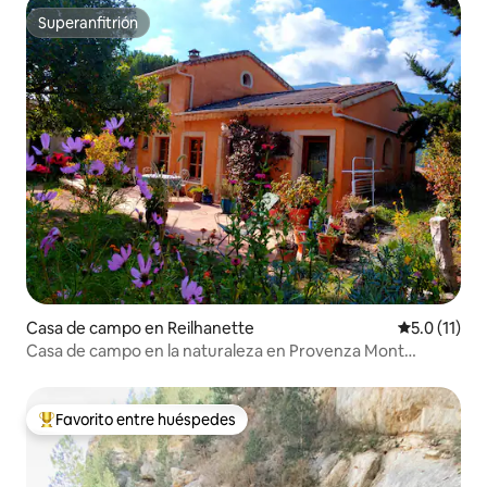
Superanfitrión
Superanfitrión
Casa de campo en Reilhanette
Calificación
5.0 (11)
Casa de campo en la naturaleza en Provenza Mont
Ventoux con chimenea
Favorito entre huéspedes
Favorito entre huéspedes preferido