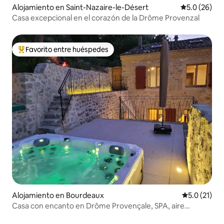
Alojamiento en Saint-Nazaire-le-Désert
Calificación
5.0 (26)
Casa excepcional en el corazón de la Drôme Provenzal
Favorito entre huéspedes
Favorito entre huéspedes preferido
Alojamiento en Bourdeaux
Calificación
5.0 (21)
Casa con encanto en Drôme Provençale, SPA, aire
acondicionado