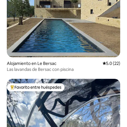
Alojamiento en Le Bersac
Calificación
5.0 (22)
Las lavandas de Bersac con piscina
Favorito entre huéspedes
Favorito entre huéspedes preferido