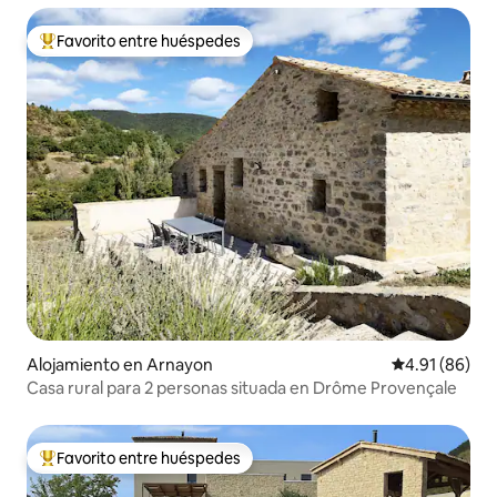
Favorito entre huéspedes
Favorito entre huéspedes preferido
Alojamiento en Arnayon
Calificación 
4.91 (86)
Casa rural para 2 personas situada en Drôme Provençale
Favorito entre huéspedes
Favorito entre huéspedes preferido