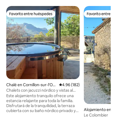
Favorito entre huéspedes
Favorito entre h
Favorito entre huéspedes
Favorito entre h
Chalé en Cornillon-sur-l'Oul
Calificación promedio: 4.96 de 5
4.96 (182)
e
Chalets con jacuzzi nórdico y vistas al
valle
Este alojamiento tranquilo ofrece una
estancia relajante para toda la familia.
Disfrutará de la tranquilidad, la terraza
Alojamiento en Be
cubierta con su baño nórdico privado y
n-Diois
Le Colombier
su jardín vallado de 1000 m2, así como de