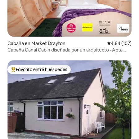
Cabaña en Market Drayton
Calificación pr
4.84 (107)
Cabaña Canal Cabin diseñada por un arquitecto · Apta
para perros · En el bosque
Favorito entre huéspedes
Favorito entre huéspedes preferido