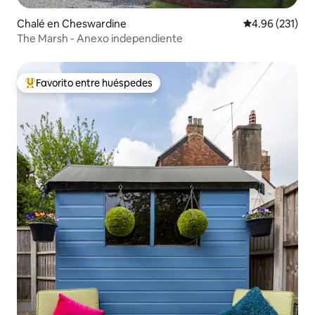
Chalé en Cheswardine
Calificación p
4.96 (231)
The Marsh - Anexo independiente
Favorito entre huéspedes
Favorito entre huéspedes preferido