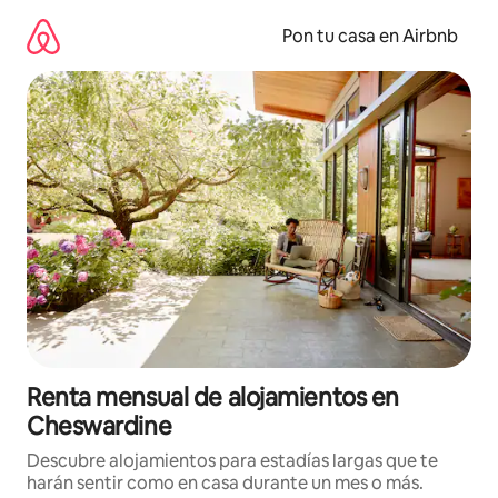
Omite
el
Pon tu casa en Airbnb
contenido
Renta mensual de alojamientos en
Cheswardine
Descubre alojamientos para estadías largas que te
harán sentir como en casa durante un mes o más.