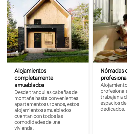
Alojamientos
Nómadas digit
completamente
profesionales 
amueblados
Alojamientos 
profesionales 
Desde tranquilas cabañas de
trabajan a dist
montaña hasta convenientes
espacios de tr
apartamentos urbanos, estos
dedicados.
alojamientos amueblados
cuentan con todos las
comodidades de una
vivienda.