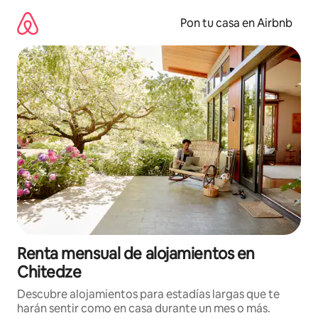
Omite
el
Pon tu casa en Airbnb
contenido
Renta mensual de alojamientos en
Chitedze
Descubre alojamientos para estadías largas que te
harán sentir como en casa durante un mes o más.