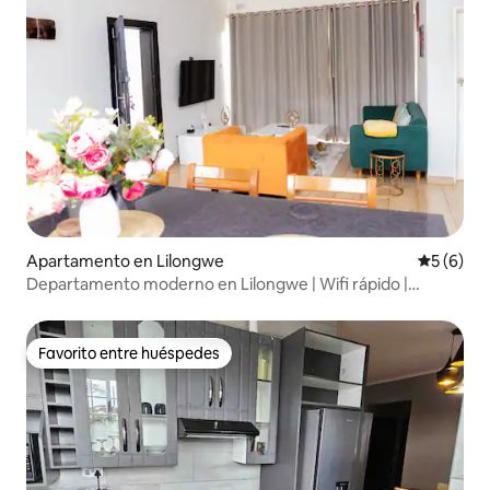
Apartamento en Lilongwe
Calificac
5 (6)
Departamento moderno en Lilongwe | Wifi rápido |
Energía solar
Favorito entre huéspedes
Favorito entre huéspedes