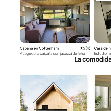
Cabaña en Cottenham
Calificación prome
5 (4)
Casa de 
bridgeshi
Acogedora cabaña con jacuzzi de leña
Estudio m
La comodidad