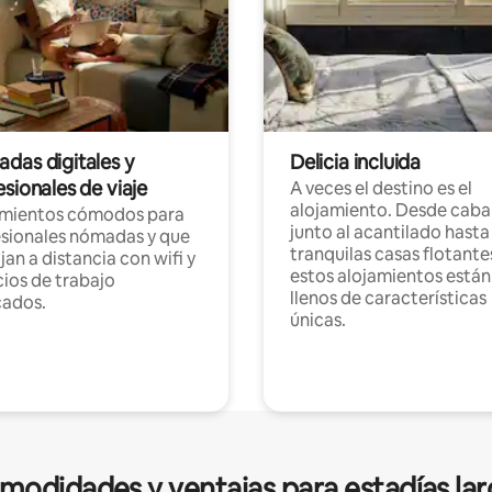
das digitales y
Delicia incluida
sionales de viaje
A veces el destino es el
alojamiento. Desde caba
amientos cómodos para
junto al acantilado hasta
sionales nómadas y que
tranquilas casas flotante
jan a distancia con wifi y
estos alojamientos están
ios de trabajo
llenos de características
cados.
únicas.
modidades y ventajas para estadías lar