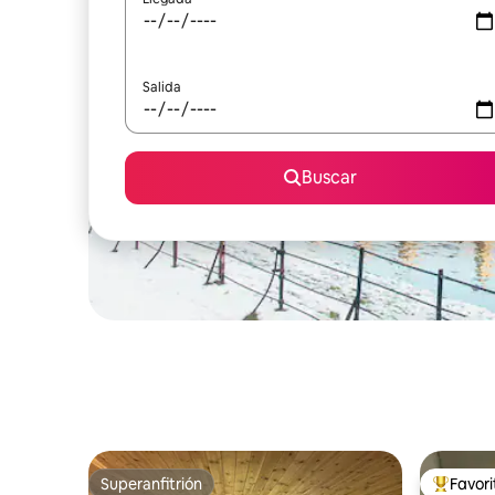
Salida
Buscar
Superanfitrión
Favor
Superanfitrión
Favorito