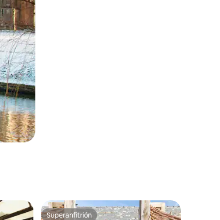
Superanfitrión
rido
Superanfitrión