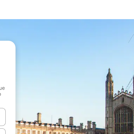
que
o
n las teclas de flecha hacia arriba y hacia abajo o explora con el tact