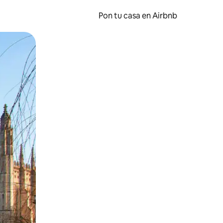
Pon tu casa en Airbnb
o o desliza el dedo.