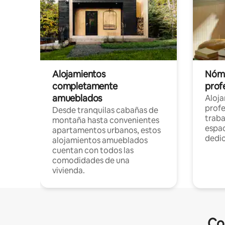
Alojamientos
Nóma
completamente
profe
amueblados
Aloj
profe
Desde tranquilas cabañas de
traba
montaña hasta convenientes
espac
apartamentos urbanos, estos
dedi
alojamientos amueblados
cuentan con todos las
comodidades de una
vivienda.
Co