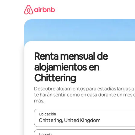
Omite
el
contenido
Renta mensual de
alojamientos en
Chittering
Descubre alojamientos para estadías largas 
te harán sentir como en casa durante un mes 
más.
Ubicación
Cuando los resultados estén disponibles, navega co
Llegada