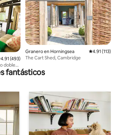
Granero en Horningsea
Calificación promedio:
4.91 (113)
The Cart Shed, Cambridge
alificación promedio: 4.91 de 5, 493 reseñas
4.91 (493)
o doble
s fantásticos