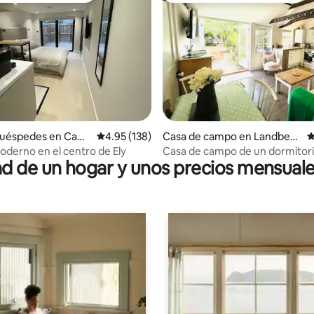
dio: 5 de 5, 4 reseñas
huéspedes en Cam
Calificación promedio: 4.95 de 5, 138 reseñas
4.95 (138)
Casa de campo en Landbeac
C
re
h
oderno en el centro de Ely
Casa de campo de un dormitori
 de un hogar y unos precios mensuale
en Cambridge para 3 personas