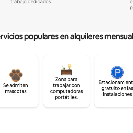
trabajo dedicados.
c
p
rvicios populares en alquileres mensua
Zona para
Estacionamien
Se admiten
trabajar con
gratuito en la
mascotas
computadoras
instalaciones
portátiles.