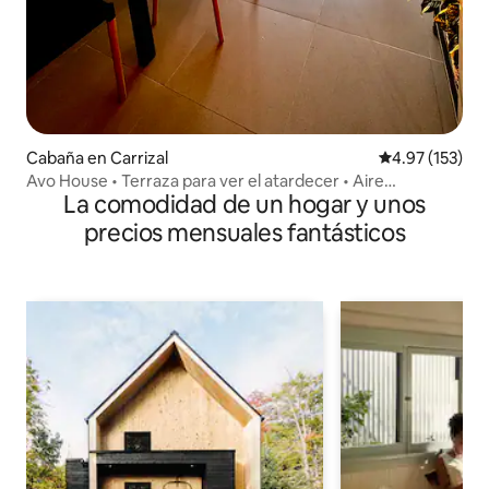
Cabaña en Carrizal
Calificación p
4.97 (153)
Avo House • Terraza para ver el atardecer • Aire
La comodidad de un hogar y unos
acondicionado • Cerca de SJO
precios mensuales fantásticos