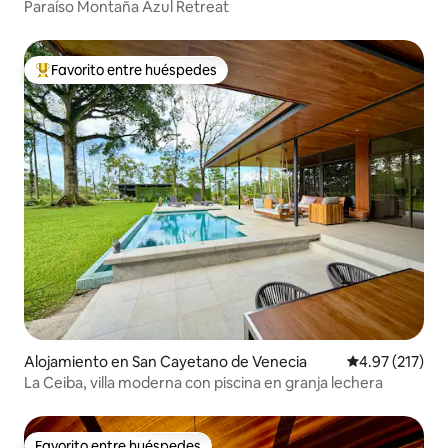
Paraíso Montaña Azul Retreat
Favorito entre huéspedes
Favorito entre huéspedes preferido
Alojamiento en San Cayetano de Venecia
Calificación p
4.97 (217)
La Ceiba, villa moderna con piscina en granja lechera
Favorito entre huéspedes