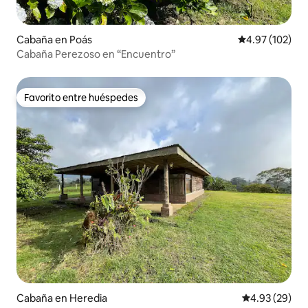
Cabaña en Poás
Calificación p
4.97 (102)
Cabaña Perezoso en “Encuentro”
Favorito entre huéspedes
Favorito entre huéspedes
Cabaña en Heredia
Calificación p
4.93 (29)