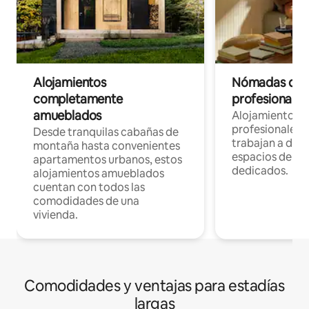
Alojamientos
Nómadas digit
completamente
profesionales 
amueblados
Alojamientos 
profesionales 
Desde tranquilas cabañas de
trabajan a dist
montaña hasta convenientes
espacios de tr
apartamentos urbanos, estos
dedicados.
alojamientos amueblados
cuentan con todos las
comodidades de una
vivienda.
Comodidades y ventajas para estadías
largas