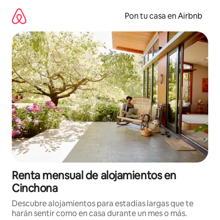
Omite
el
Pon tu casa en Airbnb
contenido
Renta mensual de alojamientos en
Cinchona
Descubre alojamientos para estadías largas que te
harán sentir como en casa durante un mes o más.