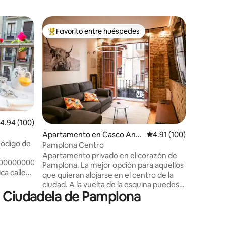
Apartam
Favorito entre huéspedes
Favor
Favorito entre huéspedes preferido
Favorit
Apart. cé
recarga.
Apartam
equipado
todos los
casco ant
(Clínica Univers
Navarra. 
motivos l
comunicac
alificación promedio: 4.94 de 5, 100 reseñas
4.94 (100)
acceso a 
Apartamento en Casco Anti
Calificación promedio: 
4.91 (100)
desplazam
Código de
guo
Naturales y turís
Pamplona Centro
el mismo 
Apartamento privado en el corazón de
00000000000000000000UAT007193
punto de
Pamplona. La mejor opción para aquellos
ca calle
que quieran alojarse en el centro de la
tórico de
ciudad. A la vuelta de la esquina puedes
del
a Ciudadela de Pamplona
encontrar los mejores bares y
ilegiada
restaurantes locales, supermercados y
se a pie, a
farmacia. Capilla de San Fermín y Calle
 50 metros
Mayor a menos de 1 minuto a pie. Parque