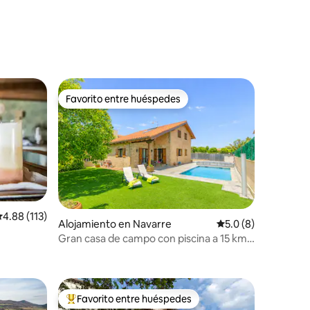
Favorito entre huéspedes
Favorito entre huéspedes
alificación promedio: 4.88 de 5, 113 reseñas
4.88 (113)
Alojamiento en Navarre
Calificación promed
5.0 (8)
Gran casa de campo con piscina a 15 km
de Pamplona
Favorito entre huéspedes
rido
Favorito entre huéspedes preferido