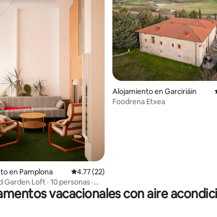
 4.92 de 5, 77 reseñas
Alojamiento en Garciriáin
Foodrena Etxea
nto en Pamplona
Calificación promedio: 4.77 de 5, 22 reseñas
4.77 (22)
 Garden Loft · 10 personas ·
mentos vacacionales con aire acondi
co