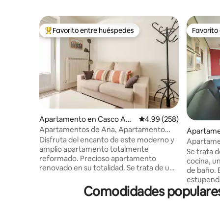
Favorito entre huéspedes
Favorito
Favorito entre huéspedes preferido
Favorito
Apartamento en Casco Anti
Calificación promedio: 
4.99 (258)
guo
Apartamentos de Ana, Apartamento
Apartame
con cama queen...
Disfruta del encanto de este moderno y
Apartame
amplio apartamento totalmente
Alojamient
Se trata d
reformado. Precioso apartamento
cocina, u
renovado en su totalidad. Se trata de un
de baño. 
primer piso con ascensor ubicado en un
estupenda
edificio de 100 años recientemente
Comodidades populares 
Es una 7ª alt
rehabilitado. Dispone de tres amplias
de parkin
estancias, dos balcones a la calle y un
edificio 
patio interior. Cocina abierta al salón con
el aparta