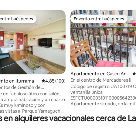
 entre huéspedes
Favorito entre huéspedes
 entre huéspedes
Favorito entre huéspedes
4.99 de 5, 258 reseñas
Apartamento en Casco Anti
C
guo
En el centro de Mercaderes II
nto en Iturrama
Calificación promedio: 4.85 de 5, 100 reseñas
4.85 (100)
Código de registro UAT00719 
ntos de Gestión de
ventanilla única
os, Fabulo...
e un fabuloso ático con salón,
ESFCTU000031011000056423
na amplia habitación y un cuarto
Apartamento situado, en la míti
Es muy luminoso y con
Mercaderes, en pleno casco his
s vistas al Parque Yamaguchi.
Pamplona dentro del recorrido 
en alquileres vacacionales cerca de L
ura, con ascensor. Posibilidad
encierro de San Fermín. Su priv
g subterráneo debajo del
ubicación le permitirá desplazar
que comunica directamente con
todos los lugares de interés. A
mento por 10€/día. (Salvo