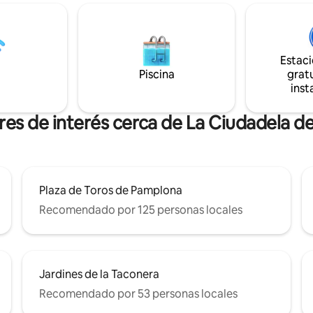
de la plaza del Ayuntamiento, d
 San Fermín, del 5 al 14 de julio
oficina de turismo y de la Plaza 
0€/noche /vehículo.) Política
Castillo y a 10 metros de la calle
as: Se admiten mascotas bajo
Museo de Navarra, a 200 met
y con suplemento de 12€/día
Estac
ido) por mascota. Si necesita
Piscina
gratu
e pelo, cuna o trona,
inst
slo por favor antes de su
res de interés cerca de La Ciudadela 
Plaza de Toros de Pamplona
Recomendado por 125 personas locales
Jardines de la Taconera
Recomendado por 53 personas locales