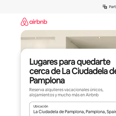
Omite
Part
el
contenido
Lugares para quedarte
cerca de La Ciudadela d
Pamplona
Reserva alquileres vacacionales únicos,
alojamientos y mucho más en Airbnb
Ubicación
Cuando los resultados estén disponibles, navega co