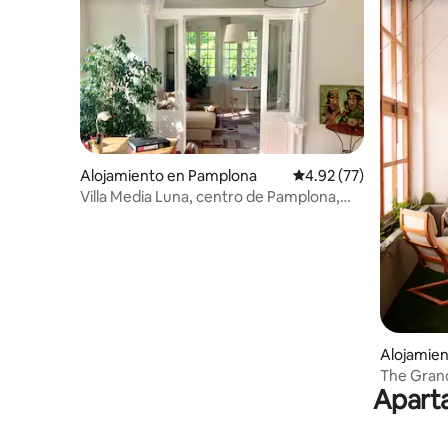
Alojamiento en Pamplona
Calificación promedio:
4.92 (77)
Villa Media Luna, centro de Pamplona,
gran jardin
Alojamie
The Grand
Aparta
jardín úni