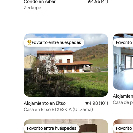
Condo en Aibar
Calificación promedio:
4.95 (41)
Zerkupe
Favorito entre huéspedes
Favorito
Favorito entre huéspedes preferido
Favorito
Alojamien
Casa de p
Alojamiento en Eltso
Calificación promedio: 
4.98 (101)
Casa en Eltso ETXESKIA (Ultzama)
Favorito entre huéspedes
Favorito
Favorito entre huéspedes
Favorito