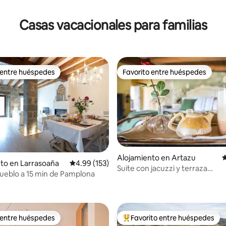
 4.95 de 5, 41 reseñas
Casas vacacionales para familias
 entre huéspedes
Favorito entre huéspedes
 entre huéspedes
Favorito entre huéspedes
Alojamiento en Artazu
C
to en Larrasoaña
Calificación promedio: 4.99 de 5, 153 reseñas
4.99 (153)
Suite con jacuzzi y terraza
ueblo a 15 min de Pamplona
4.98 de 5, 101 reseñas
invierno/verano
 entre huéspedes
Favorito entre huéspedes
 entre huéspedes
Favorito entre huéspedes prefe