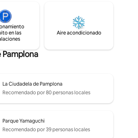
e la
de la Taconera a 3 min a pie.
del
Ayuntamiento a 6 min a pie. Plaza del
 Estafeta.
Castillo a 7 min a pie. Parque de la
ros.
Ciudadela a 7 min a pie. NRA:
ionamiento
ESFCTU00003101100050230200000000000000000
ito en las
Aire acondicionado
alaciones
de Pamplona
La Ciudadela de Pamplona
Recomendado por 80 personas locales
Parque Yamaguchi
Recomendado por 39 personas locales