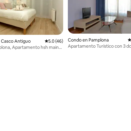
Condo en Pamplona
C
 Casco Antiguo
Calificación promedio: 5.0 de 5, 46 reseñas
5.0 (46)
Apartamento Turístico con 3 d
lona, Apartamento hsh main
a ...