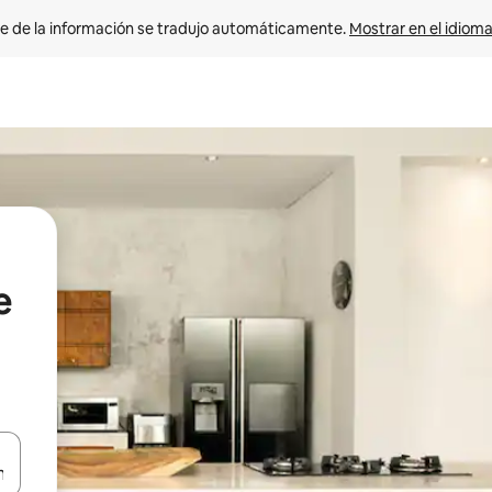
e de la información se tradujo automáticamente. 
Mostrar en el idioma
e
n las teclas de flecha hacia arriba y hacia abajo o explora con el tact