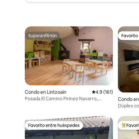
Superanfitrión
Favorito
Superanfitrión
Favorito
Condo en Lintzoain
Calificación promedio:
4.9 (161)
Posada El Camino Pirineo Navarro,
Condo en
Apartamento adi
Dúplex co
Favorito entre huéspedes
Favor
Favorito entre huéspedes
Favorito