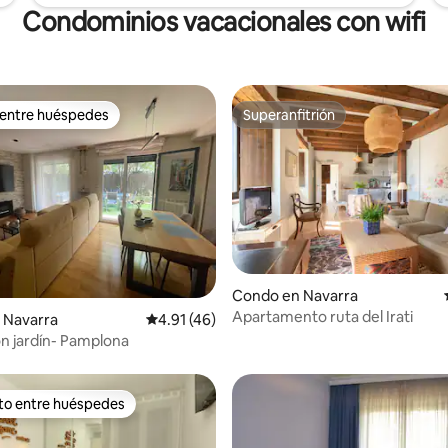
Condominios vacacionales con wifi
 entre huéspedes
Superanfitrión
 entre huéspedes
Superanfitrión
Condo en Navarra
 4.9 de 5, 161 reseñas
Apartamento ruta del Irati
 Navarra
Calificación promedio: 4.91 de 5, 46 reseñas
4.91 (46)
n jardín- Pamplona
ito entre huéspedes
 entre huéspedes preferido