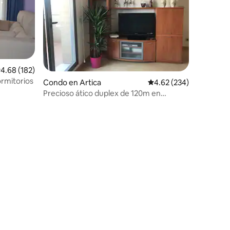
alificación promedio: 4.68 de 5, 182 reseñas
4.68 (182)
ormitorios
Condo en Artica
Calificación promedio: 
4.62 (234)
Precioso ático duplex de 120m en
Pamplona UAT01451