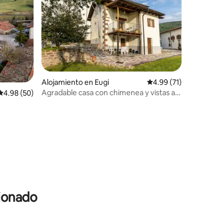
Alojamiento en Eugi
Calificación promedio:
4.99 (71)
Agradable casa con chimenea y vistas al
Calificación promedio: 4.98 de 5, 50 reseñas
4.98 (50)
pantano
cionado