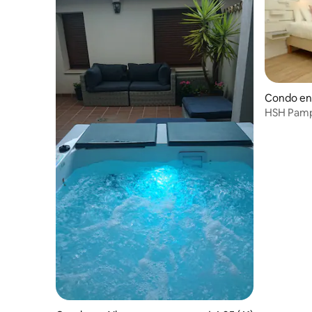
Condo en
HSH Pamp
st pamplon