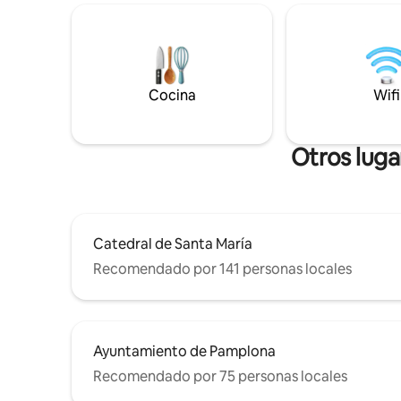
electrodomésticos de alta gama donde
periodo de
disfrutar de un agradable desayuno en la
incluidos: 2
barra mostrador. Compuesto por un
de mascot
amplio dormitorio de 16 metros
petición 
cuadrados, una cama de 150 cm y un
(IVA inclu
gran armario a disposición de los
Cocina
Wifi
secador d
huéspedes. Además, cuenta con un
indíqueno
baño de 8 metros cuadrados con ducha,
llegada.
lavabo e inodoro separado del resto en
Otros luga
una estancia contigua. El apartamento
dispone de Wifi, TV, lavadora, lavavajillas,
horno, vitrocerámica, cafetera, hervidor,
tostador, secador de pelo, plancha,
calefacción, así como sábanas, toallas y
Catedral de Santa María
todo lo necesario para una estancia
inolvidable. El alojamiento se alquila
Recomendado por 141 personas locales
entero y tiene una capacidad para 2
personas.
Ayuntamiento de Pamplona
Recomendado por 75 personas locales