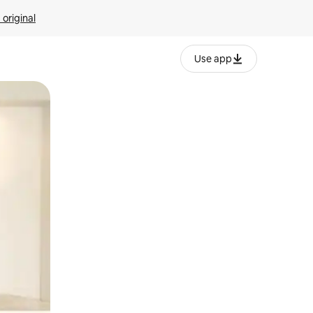
 original
Use app
o o desliza el dedo.