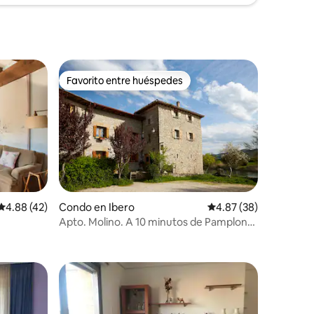
Favorito entre huéspedes
Favorito entre huéspedes
Calificación promedio: 4.88 de 5, 42 reseñas
4.88 (42)
Condo en Ibero
Calificación promedio:
4.87 (38)
Apto. Molino. A 10 minutos de Pamplona
2+1 Pax.