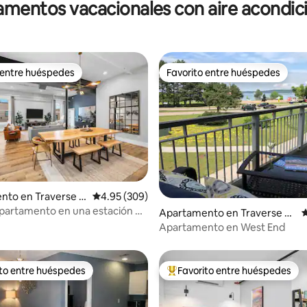
mentos vacacionales con aire acondi
 entre huéspedes
Favorito entre huéspedes
 entre huéspedes
Favorito entre huéspedes
nto en Traverse C
Calificación promedio: 4.95 de 5, 309 reseñas
4.95 (309)
4.98 de 5, 238 reseñas
partamento en una estación de
Apartamento en Traverse Ci
C
en el centro de TC
ty
Apartamento en West End
ito entre huéspedes
Favorito entre huéspedes
 entre huéspedes preferido
Favorito entre huéspedes prefe