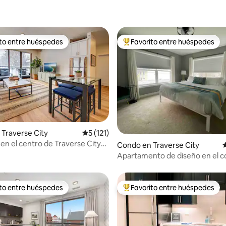
ito entre huéspedes
Favorito entre huéspedes
 entre huéspedes preferido
Favorito entre huéspedes prefe
Traverse City
Calificación promedio: 5 de 5, 121 reseñas
5 (121)
 en el centro de Traverse City
4.91 de 5, 189 reseñas
Condo en Traverse City
C
Apartamento de diseño en el c
Traverse City
ito entre huéspedes
Favorito entre huéspedes
 entre huéspedes preferido
Favorito entre huéspedes prefe