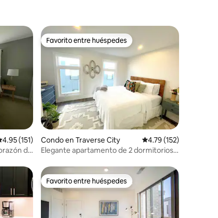
Favorito entre huéspedes
rido
Favorito entre huéspedes
alificación promedio: 4.95 de 5, 151 reseñas
4.95 (151)
Condo en Traverse City
Calificación promedio: 
4.79 (152)
orazón de
Elegante apartamento de 2 dormitorios
con azotea privada en TC
Favorito entre huéspedes
rido
Favorito entre huéspedes