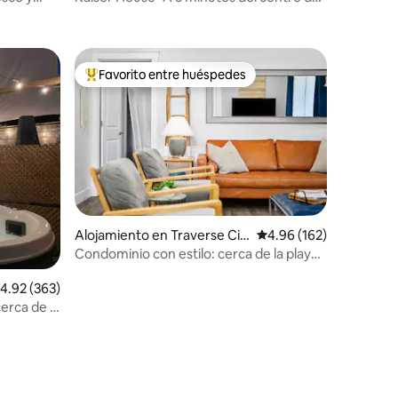
Toronto *Capacidad para 8 personas
Favorito entre huéspedes
rido
Favorito entre huéspedes preferido
Alojamiento en Traverse Cit
Calificación promedio: 
4.96 (162)
y
Condominio con estilo: cerca de la playa,
el centro y las bodegas
alificación promedio: 4.92 de 5, 363 reseñas
4.92 (363)
erca de la