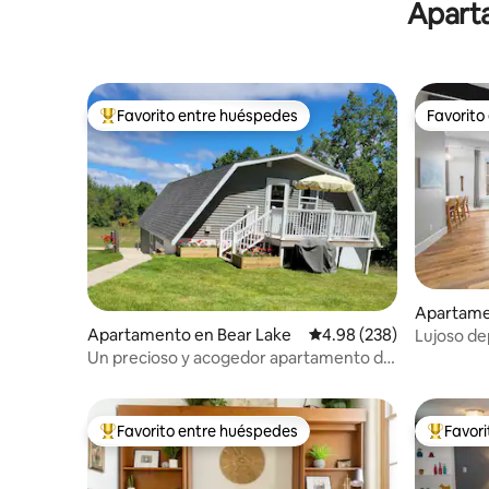
Aparta
para niños y adultos
Favorito entre huéspedes
Favorito
Favorito entre huéspedes preferido
Favorito
Apartame
ity
Apartamento en Bear Lake
Calificación promedio: 
4.98 (238)
Lujoso de
bomberos 
Un precioso y acogedor apartamento de
1 dormitorio
Favorito entre huéspedes
Favor
Favorito entre huéspedes preferido
Favorito