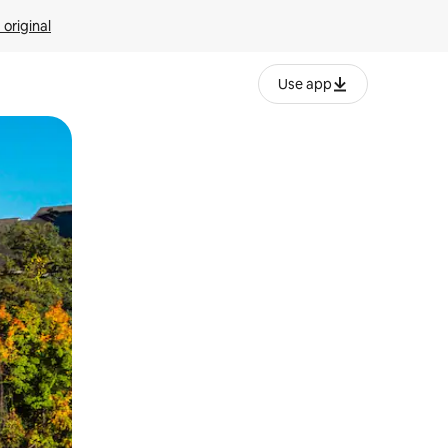
 original
Use app
o o desliza el dedo.