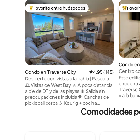
Favorito entre huéspedes
Favor
Favorito entre huéspedes preferido
Favorito
Condo en 
Centro con
Condo en Traverse City
Calificación promedio: 
4.95 (145)
a la bahía!
Este edif
Despierte con vistas a la bahía | Paseo por
encuentra
el centro de la ciudad y la playa
🌅 Vistas de West Bay 🚶 A poca distancia
Traverse C
a pie de DT y de las playas 🧳 Salida sin
y a la ba
preocupaciones incluida 🏓 Canchas de
¡Este anun
pickleball cerca ☕ Keurig + cocina
con acces
equipada Este lujoso condominio en el
Comodidades pop
azotea co
segundo piso es el alojamiento perfecto
hidromas
para tu escapada a Traverse City, a solo
al aire lib
unos minutos del centro de la ciudad, las
camas tam
playas locales, las tiendas, los
propio ba
restaurantes y a poca distancia en auto