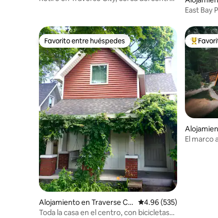
y la playa
East Bay 
de los col
Favorito entre huéspedes
Favor
Favorito entre huéspedes
Favorito
Alojamien
El marco a
con jacuz
Alojamiento en Traverse Cit
Calificación promedio: 
4.96 (535)
y
Toda la casa en el centro, con bicicletas