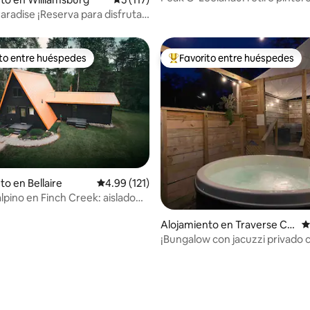
relajante en TC
Paradise ¡Reserva para disfrutar
ores del otoño!
ito entre huéspedes
Favorito entre huéspedes
 entre huéspedes preferido
Favorito entre huéspedes prefe
to en Bellaire
Calificación promedio: 4.99 de 5, 121 reseñas
4.99 (121)
lpino en Finch Creek: aislado
zi
Alojamiento en Traverse Cit
C
y
¡Bungalow con jacuzzi privado c
ciudad!
4.96 de 5, 535 reseñas