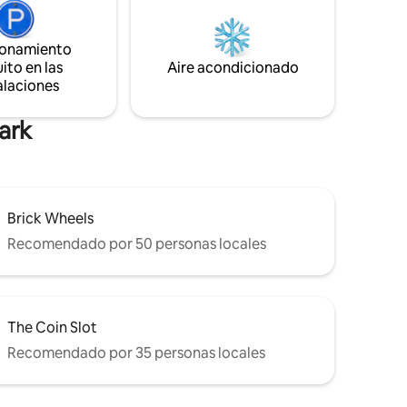
osa región
inalámbrico. Nuestro apartamento
también cuenta con lavadora y secadora
de 25
ionamiento
en la unidad, y también nos complace
pañados
ito en las
Aire acondicionado
ofrecerte una plaza de aparcamiento
alaciones
privado para garantizarte un
aparcamiento gratuito.
Park
Brick Wheels
Recomendado por 50 personas locales
The Coin Slot
Recomendado por 35 personas locales