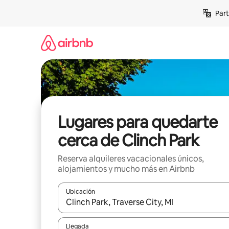
Omite
Part
el
contenido
Lugares para quedarte
cerca de Clinch Park
Reserva alquileres vacacionales únicos,
alojamientos y mucho más en Airbnb
Ubicación
Cuando los resultados estén disponibles, navega co
Llegada