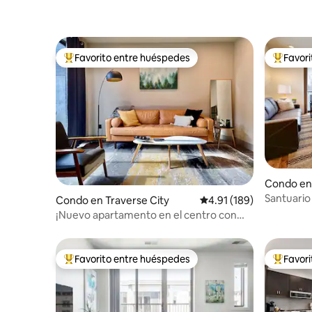
Favorito entre huéspedes
Favor
Favorito entre huéspedes preferido
Favorito
Condo en 
Santuario
Condo en Traverse City
Calificación promedio: 
4.91 (189)
Capri
¡Nuevo apartamento en el centro con
patio (la mejor ubicación)!
Favorito entre huéspedes
Favor
Favorito entre huéspedes preferido
Favorito