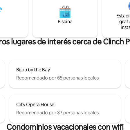
Internet de fibra de alta
explorar el resto de esta herm
, aire acondicionado y
que llamamos Up North. TODOS los
ón silenciosos, nuevos y
huéspedes deben ser mayores 
Estac
Tercer piso, pero solo un
años a menos que vayan acom
Piscina
gratu
escaleras hasta la unidad.
de un padre/tutor.
inst
os lugares de interés cerca de Clinch 
Bijou by the Bay
Recomendado por 65 personas locales
City Opera House
Recomendado por 37 personas locales
Condominios vacacionales con wifi