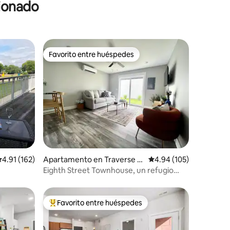
cionado
Favorito entre huéspedes
Favorito entre huéspedes
alificación promedio: 4.91 de 5, 162 reseñas
4.91 (162)
Apartamento en Traverse Ci
Calificación promedio: 
4.94 (105)
ty
Eighth Street Townhouse, un refugio
acogedor y moderno
Favorito entre huéspedes
rido
Favorito entre huéspedes preferido