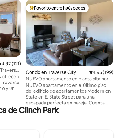
Condo en
Favorito entre huéspedes
Favorit
Favorito entre huéspedes preferido
Favorit
Park 402
el centro
Este es 
expertos 
Las barra
habitacio
pisos de 
algunas 
esta unidad. Limpio, cómo
cuadra..
alificación promedio: 4.97 de 5, 121 reseñas
4.97 (121)
Bay. Tu e
 Traverse
encima de
Condo en Traverse City
Calificación promedio: 
4.95 (199)
s ofrecen
ciudad, o
NUEVO apartamento en planta alta para
n Traverse
para reca
2 en el centro de TC con
NUEVO apartamento en el último piso
rio y un
después d
estacionamiento
del edificio de apartamentos Modern on
que la zona
State en E. State Street para una
2020-#1
escapada perfecta en pareja. Cuenta
hoes, en
a de Clinch Park
con una cama tamaño king
dad
supercómoda, una cocina completa con
ugares a
servicios, un maravilloso espacio de sala
endas,
de estar con un cómodo sofá de cuero y
lo unos
silla, TV por cable con un televisor de 50
para
pulgadas y excelente Internet