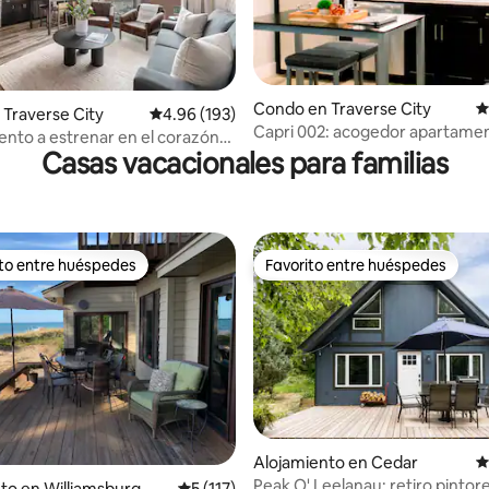
Condo en Traverse City
C
Traverse City
Calificación promedio: 4.96 de 5, 193 reseñas
4.96 (193)
.99 de 5, 348 reseñas
Capri 002: acogedor apartame
nto a estrenar en el corazón
céntrico cerca de todo
Casas vacacionales para familias
se City!
ito entre huéspedes
Favorito entre huéspedes
 entre huéspedes preferido
Favorito entre huéspedes
4.96 de 5, 132 reseñas
Alojamiento en Cedar
C
Peak O' Leelanau: retiro pintor
to en Williamsburg
Calificación promedio: 5 de 5, 117 reseñas
5 (117)