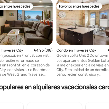
ito entre huéspedes
Favorito entre huéspedes
 entre huéspedes preferido
Favorito entre huéspedes
Traverse City
Calificación promedio: 4.96 de 5, 318 reseñas
4.96 (318)
Condo en Traverse City
C
 jacuzzi, en Front St con vistas
Golden Lofts Unit 2 Downtown
4.95 de 5, 145 reseñas
 3
City 1 dormitorio/1 baño
icio recién reformado se
Los apartamentos Golden Loft
 en Front St, en el corazón de
la mejor experiencia de viaje e
ity, con vistas al río Boardman
City. Esta unidad de un dormito
hía de West Grand Traverse.
baño, recién construida y
cio es para la unidad superior
elegantemente amueblada, se
o privado a una terraza en la
encuentra encima de Golden S
ulares en alquileres vacacionales cerc
n una nueva bañera de
el corredor del centro de la ciu
aje! Hay una mesa de comedor
costera que está en la lista de l
re y dos juegos de 4 sillas. 2
los que ir de todo el mundo. Ti
año king, cada una con su
restaurantes y bares están a so
ño completo con duchas de
pasos. Y es el centro perfecto 