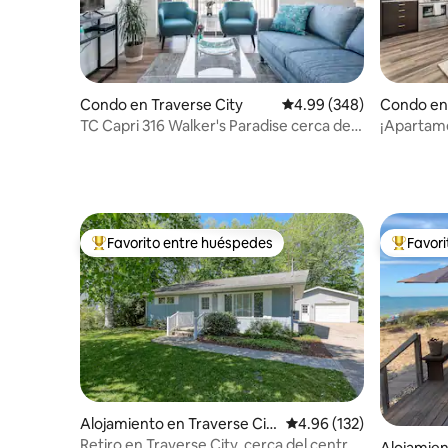
Condo en 
Condo en Traverse City
Calificación promedio: 4
4.99 (348)
¡Apartame
TC Capri 316 Walker's Paradise cerca de
de Traver
Front Street
Favorito entre huéspedes
Favor
Favorito entre huéspedes preferido
Favorito
Alojamiento en Traverse Cit
Calificación promedio: 
4.96 (132)
y
Retiro en Traverse City, cerca del centro
Alojamien