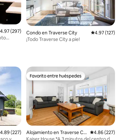
alificación promedio: 4.97 de 5, 297 reseñas
4.97 (297)
Condo en Traverse City
Calificación promedio: 
4.97 (127)
nto
¡Todo Traverse City a pie!
Favorito entre huéspedes
Favorito entre huéspedes
alificación promedio: 4.89 de 5, 227 reseñas
4.89 (227)
Alojamiento en Traverse Cit
Calificación promedio: 
4.86 (227)
y
esco y
Kaiser House *A 3 minutos del centro de