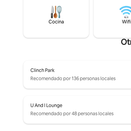
azulejos. 
de bodegas galardonadas. Con
velocidad
hermosas vistas de West Bay y un
calefacci
ambiente moderno y acogedor, es el
cómodos. 
lugar ideal para relajarse. Ten en cuenta
Cocina
Wifi
tramo de 
que se trata de una unidad en el segundo
piso y que hay que subir escaleras.
Otr
Clinch Park
Recomendado por 136 personas locales
U And I Lounge
Recomendado por 48 personas locales