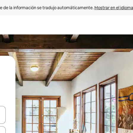
e de la información se tradujo automáticamente. 
Mostrar en el idioma
n las teclas de flecha hacia arriba y hacia abajo o explora con el tact