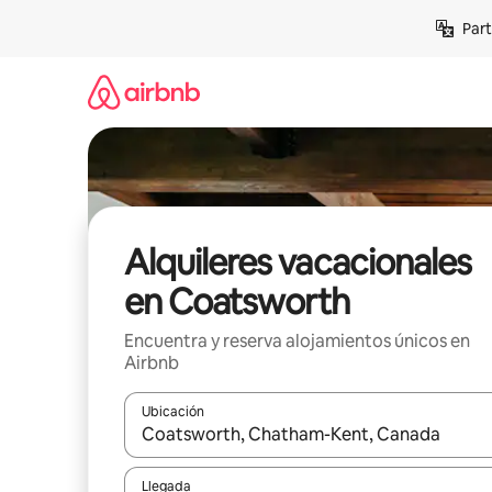
Omite
Part
el
contenido
Alquileres vacacionales
en Coatsworth
Encuentra y reserva alojamientos únicos en
Airbnb
Ubicación
Cuando los resultados estén disponibles, navega co
Llegada