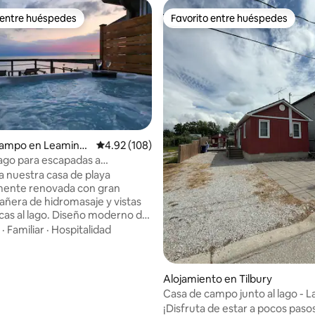
 entre huéspedes
Favorito entre huéspedes
 entre huéspedes
Favorito entre huéspedes
 4.94 de 5, 95 reseñas
campo en Leamingt
Calificación promedio: 4.92 de 5, 108 reseñas
4.92 (108)
lago para escapadas a
each
a nuestra casa de playa
mente renovada con gran
bañera de hidromasaje y vistas
as al lago. Diseño moderno de
abierto, electrodomésticos de
·
Familiar
·
Hospitalidad
 y cocina equipada. Una cama
ng en el piso principal. Cama
ng y sofá cama completo en el
Alojamiento en Tilbury
piso. Se adapta cómodamente
Casa de campo junto al lago - L
pequeños o familias.
Clair
¡Disfruta de estar a pocos pasos
a atardeceres mágicos desde