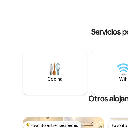
el balcón,
senderismo, disfrutar de delicias
o el jacuz
culinarias o simplemente buscar una
para nada
escapada tranquila y silenciosa, ¡este
como Poin
alojamiento es para ti!
Marina y S
Servicios 
Cocina
Wifi
Otros aloja
Favorito entre huéspedes
Favorito
Favorito entre huéspedes preferido
Favorito