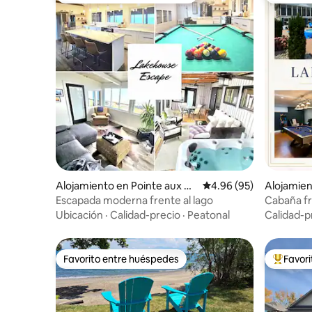
Alojamiento en Pointe aux Ro
Calificación promedio:
4.96 (95)
Alojamien
ches
Escapada moderna frente al lago
Cabaña fre
de juegos
Ubicación
·
Calidad-precio
·
Peatonal
Calidad-p
Favorito entre huéspedes
Favor
Favorito entre huéspedes
Favorito