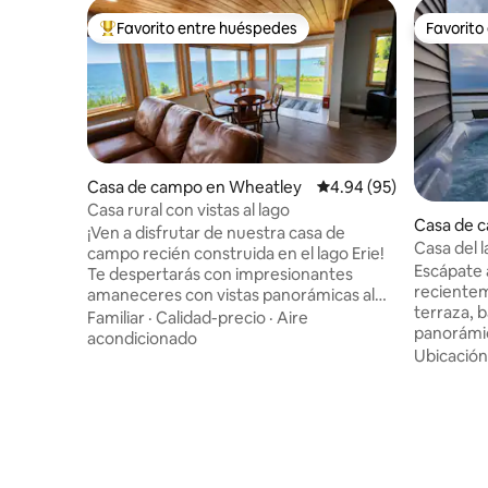
Favorito entre huéspedes
Favorito
Favorito entre huéspedes preferido
Favorito
Casa de campo en Wheatley
Calificación promedio:
4.94 (95)
Casa rural con vistas al lago
Casa de 
¡Ven a disfrutar de nuestra casa de
on
Casa del 
campo recién construida en el lago Erie!
Sunset B
Escápate 
Te despertarás con impresionantes
reciente
amaneceres con vistas panorámicas al
terraza, 
lago. Hay mucho que hacer en cualquier
Familiar
·
Calidad-precio
·
Aire
panorámic
temporada que te quedes. A pocos
acondicionado
concepto 
Ubicación
minutos de la casa de campo, puedes
alta gama
descubrir Point Peele Park, hacer
tamaño ki
senderismo por el parque provincial
tamaño ki
Wheatley y la playa, disfrutar del golf,
segundo 
recorrer los viñedos a lo largo de la costa
a grupos 
norte y mucho más. Tanto si te gusta la
Contempl
observación de aves, la pesca, el