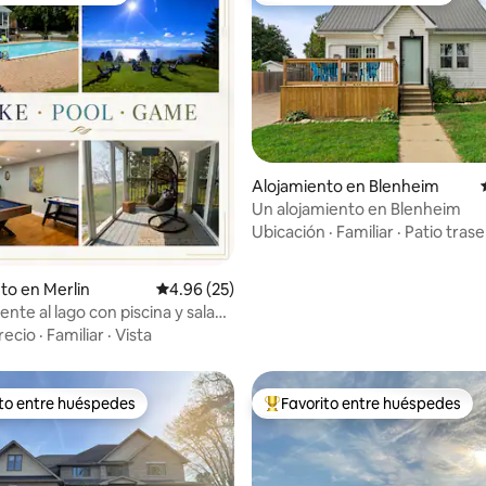
Alojamiento en Blenheim
Un alojamiento en Blenheim
Ubicación
·
Familiar
·
Patio tras
 4.96 de 5, 95 reseñas
to en Merlin
Calificación promedio: 4.96 de 5, 25 reseñas
4.96 (25)
nte al lago con piscina y sala
recio
·
Familiar
·
Vista
ito entre huéspedes
Favorito entre huéspedes
 entre huéspedes preferido
Favorito entre huéspedes prefe