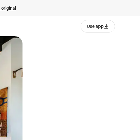
 original
Use app
o o desliza el dedo.