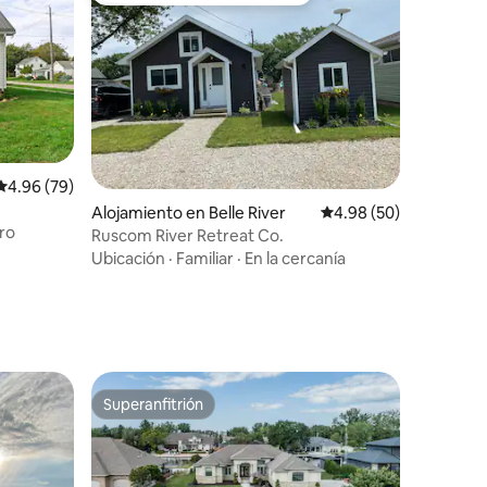
Calificación promedio: 4.96 de 5, 79 reseñas
4.96 (79)
Alojamiento en Belle River
Calificación promedio:
4.98 (50)
ero
Ruscom River Retreat Co.
Ubicación
·
Familiar
·
En la cercanía
Superanfitrión
rido
Superanfitrión