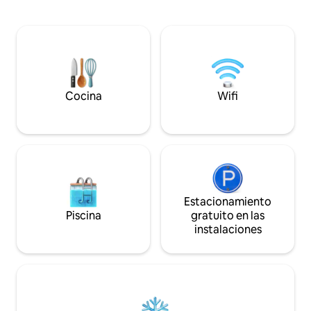
antiguo monasterio del siglo XVI. Cuenta
automático, bares
con 3 terrazas, 3 dormitorios, 2 baños y
mercado, etc.). Ideal para familias y
una cocina moderna totalmente
parejas que aman l
equipada y zona de comedor. La terraza
tranquilidad y las a
de la azotea cuenta con ducha al aire
Mediterráneo.
libre con hermosos azulejos, barbacoa y
zona de estar.
Cocina
Wifi
Estacionamiento
Piscina
gratuito en las
instalaciones