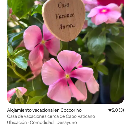
Alojamiento vacacional en Coccorino
Calificació
5.0 (3)
Casa de vacaciones cerca de Capo Vaticano
Ubicación
·
Comodidad
·
Desayuno