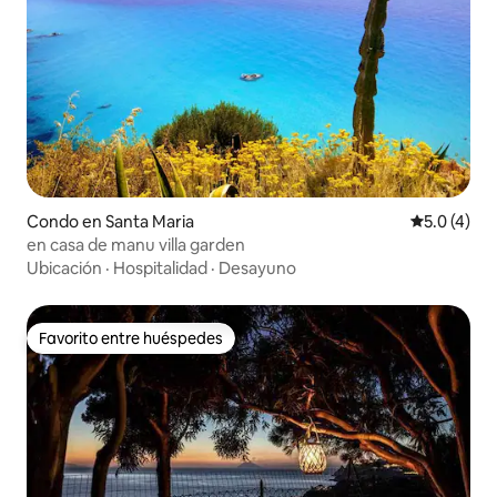
Condo en Santa Maria
Calificació
5.0 (4)
en casa de manu villa garden
Ubicación
·
Hospitalidad
·
Desayuno
Favorito entre huéspedes
Favorito entre huéspedes