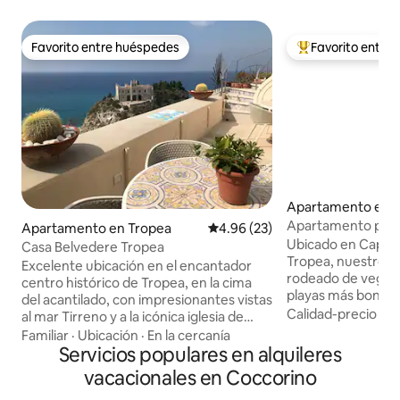
Favorito entre huéspedes
Favorito entre
Favorito entre huéspedes
Favorito entre hu
Apartamento en R
Apartamento pan
Apartamento en Tropea
Calificación promedio: 4.96 de 
4.96 (23)
Vaticano (Tropea) 
Ubicado en Capo V
Casa Belvedere Tropea
Tropea, nuestro 
Excelente ubicación en el encantador
rodeado de vegeta
centro histórico de Tropea, en la cima
playas más bonitas
del acantilado, con impresionantes vistas
de vistas panorámi
Calidad-precio
·
Fa
al mar Tirreno y a la icónica iglesia de
Messina y a las isla
Santa Maria dell'Isola y las playas de
Familiar
·
Ubicación
·
En la cercanía
ubicación garantiz
Tropea, así como a las islas Eolias. El
Servicios populares en alquileres
pero estamos a sol
apartamento fue reformado
vacacionales en Coccorino
San Nicolò, con tod
recientemente y se encuentra en un
necesarios (oficin