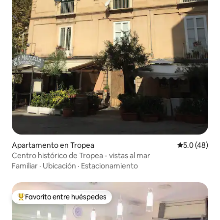
Apartamento en Tropea
Calificación
5.0 (48)
Centro histórico de Tropea - vistas al mar
Familiar
·
Ubicación
·
Estacionamiento
Favorito entre huéspedes
Favorito entre huéspedes preferido