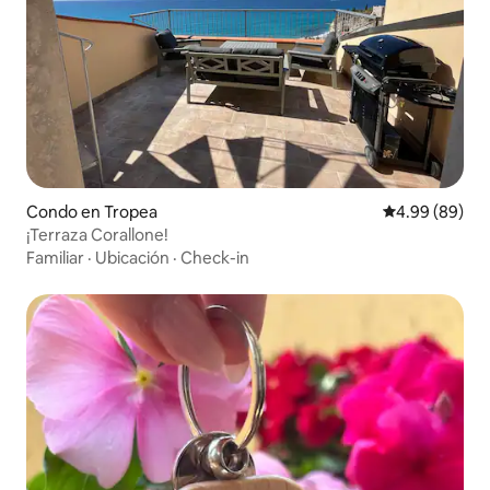
Condo en Tropea
Calificación p
4.99 (89)
¡Terraza Corallone!
Familiar
·
Ubicación
·
Check-in