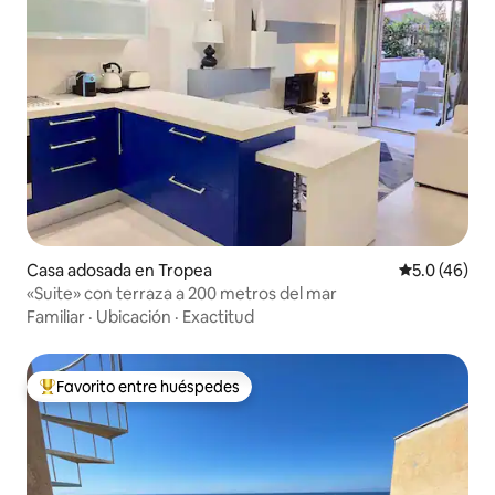
Casa adosada en Tropea
Calificación
5.0 (46)
«Suite» con terraza a 200 metros del mar
Familiar
·
Ubicación
·
Exactitud
Favorito entre huéspedes
Favorito entre huéspedes preferido