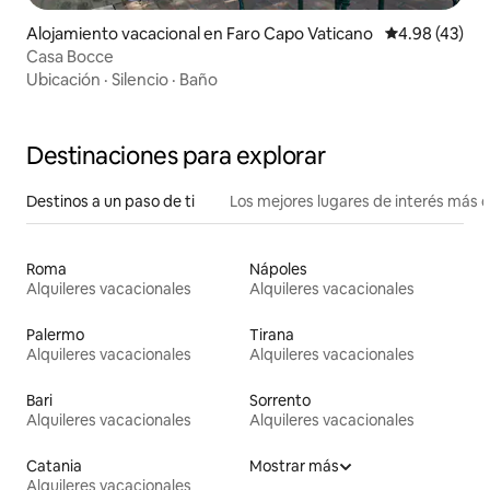
Alojamiento vacacional en Faro Capo Vaticano
Calificación 
4.98 (43)
Casa Bocce
Ubicación
·
Silencio
·
Baño
Destinaciones para explorar
Destinos a un paso de ti
Los mejores lugares de interés más 
Roma
Nápoles
Alquileres vacacionales
Alquileres vacacionales
Palermo
Tirana
Alquileres vacacionales
Alquileres vacacionales
Bari
Sorrento
Alquileres vacacionales
Alquileres vacacionales
Catania
Mostrar más
Alquileres vacacionales