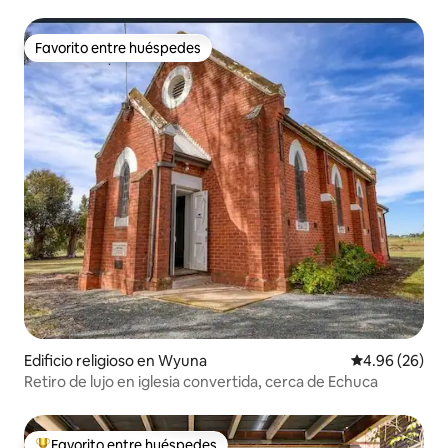
Favorito entre huéspedes
Favorito entre huéspedes
Edificio religioso en Wyuna
Calificación p
4.96 (26)
Retiro de lujo en iglesia convertida, cerca de Echuca
Favorito entre huéspedes