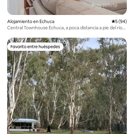
Alojamiento en Echuca
Calificaci
5 (94)
Central Townhouse Echuca, a poca distancia a pie del río
Murray
Favorito entre huéspedes
Favorito entre huéspedes