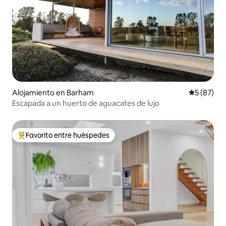
Alojamiento en Barham
Calificaci
5 (87)
Escapada a un huerto de aguacates de lujo
Favorito entre huéspedes
Favorito entre huéspedes preferido