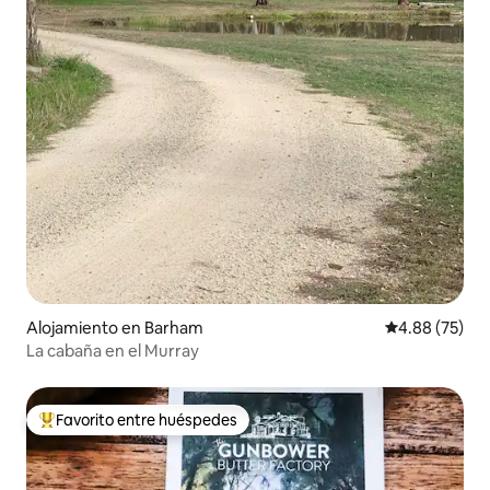
Alojamiento en Barham
Calificación p
4.88 (75)
La cabaña en el Murray
Favorito entre huéspedes
Favorito entre huéspedes preferido