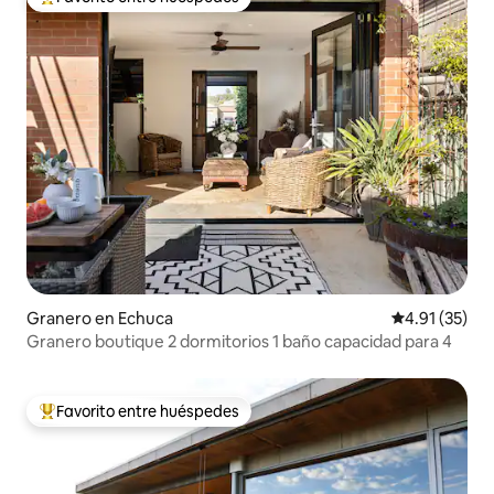
Favorito entre huéspedes preferido
Granero en Echuca
Calificación 
4.91 (35)
Granero boutique 2 dormitorios 1 baño capacidad para 4
Favorito entre huéspedes
Favorito entre huéspedes preferido