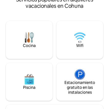
Dormitorio 2: 2 camas individuales con
ver una película o e
vacacionales en Cohuna
ventilador de techo. Ambas
televisión. Pero si
habitaciones, mantas eléctricas, fundas
desconectarte dig
de cama adicionales para mantener el
una televisión de a
calor, 2 opciones de tamaño de
libre), juegos de 
almohada * Baño ~ Toallas negras
arbusto!
Canningvale, secador de pelo, plancha y
tabla de planchar * Sistema de
calefacción independiente en la cocina y
el salón * TV de pantalla grande * Cocina:
Cocina
Wifi
tostadora, microondas, horno, cafetera,
etc. Nota: No se permiten fiestas, ya que
es una calle tranquila.
Estacionamiento
Piscina
gratuito en las
instalaciones