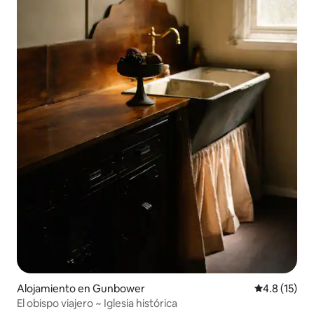
Alojamiento en Gunbower
Calificación
4.8 (15)
El obispo viajero ~ Iglesia histórica