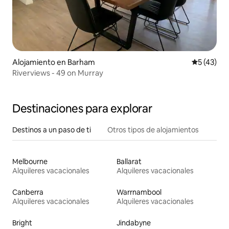
Alojamiento en Barham
Calificaci
5 (43)
Riverviews - 49 on Murray
Destinaciones para explorar
Destinos a un paso de ti
Otros tipos de alojamientos
Melbourne
Ballarat
Alquileres vacacionales
Alquileres vacacionales
Canberra
Warrnambool
Alquileres vacacionales
Alquileres vacacionales
Bright
Jindabyne