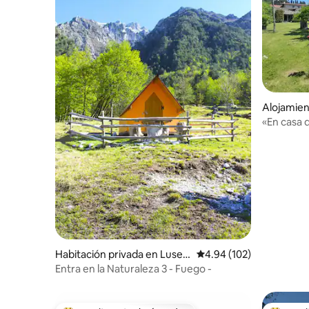
Alojamien
«En casa 
Habitación privada en Lusev
Calificación promedio: 
4.94 (102)
era
Entra en la Naturaleza 3 - Fuego -