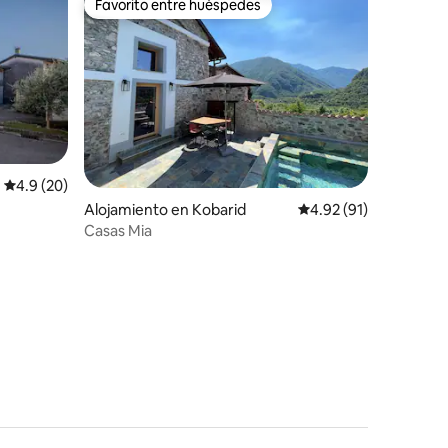
Favorito entre huéspedes
Favorito entre huéspedes
Calificación promedio: 4.9 de 5, 20 reseñas
4.9 (20)
Alojamiento en Kobarid
Calificación promedio:
4.92 (91)
Casas Mia