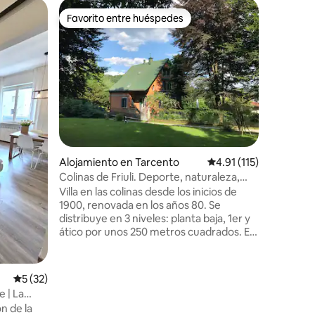
Apartame
Favorito entre huéspedes
Favor
rido
Favorito entre huéspedes
Favorit
Apartame
Disfruta 
diseño en
Tarcento. En medio de las coli
friulianas. A dos pasos de la naturaleza
río Torre
naturales
máxima at
uso de ma
Cada artí
Alojamiento en Tarcento
Calificación promedio:
4.91 (115)
comodida
colchón h
Colinas de Friuli. Deporte, naturaleza,
hasta la 
relax
Villa en las colinas desde los inicios de
el bienes
1900, renovada en los años 80. Se
distribuye en 3 niveles: planta baja, 1er y
ático por unos 250 metros cuadrados. En
carretera privada. Amplio jardín privado y
espacio para estacionar hasta 3 autos.
Uso exclusivo para los huéspedes.
Calificación promedio: 5 de 5, 32 reseñas
5 (32)
Cocina de 5 incendios, horno eléctrico,
 | La
horno microondas y lavavajillas.
n de la
Lavadora. Amplia sala de estar. Televisión