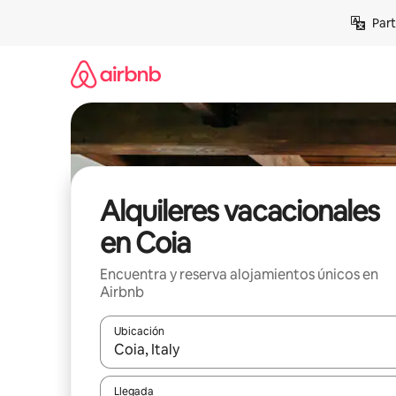
Omite
Part
el
contenido
Alquileres vacacionales
en Coia
Encuentra y reserva alojamientos únicos en
Airbnb
Ubicación
Cuando los resultados estén disponibles, navega co
Llegada