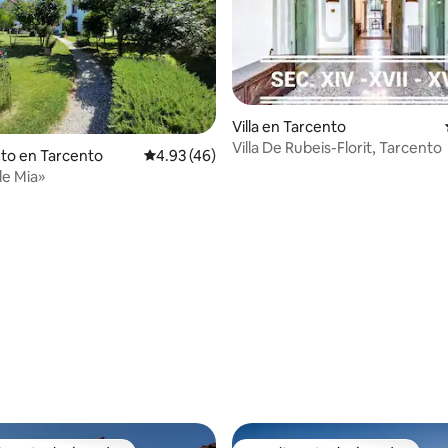
Villa en Tarcento
Villa De Rubeis-Florit, Tarcento
to en Tarcento
Calificación promedio: 4.93 de 5, 46 reseñas
4.93 (46)
de Mia»
4.94 de 5, 102 reseñas