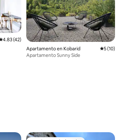
Calificación promedio: 4.83 de 5, 42 reseñas
4.83 (42)
Apartamento en Kobarid
Calificación prome
5 (10)
Apartamento Sunny Side