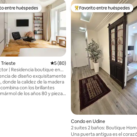
ito entre huéspedes
Favorito entre huéspedes
 entre huéspedes preferido
Favorito entre huéspedes prefe
 4.92 de 5, 12 reseñas
Trieste
Calificación promedio: 5 de 5, 80 reseñas
5 (80)
ctor | Residencia boutique en
so
encia de diseño exquisitamente
, donde la calidez de la madera
 combina con los brillantes
 mármol de los años 80 y piezas
ccionadas. En el corazón
ancia de Trieste, enclavado en
or e icónico barrio de Borgo
 a solo unos pasos de las
Condo en Udine
cientes aguas del Gran Canal.
2 suites 2 baños: Boutique Home
ctor es un homenaje al encanto
Porta in Città
Una puerta antigua es el corazó
 Central, inmerso en la