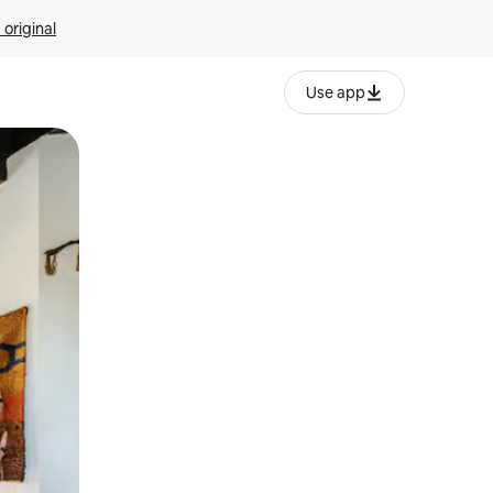
 original
Use app
o o desliza el dedo.