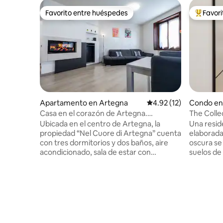
Favorito entre huéspedes
Favor
Favorito entre huéspedes
Favorito
Apartamento en Artegna
Calificación promedio:
4.92 (12)
Condo en 
Casa en el corazón de Artegna.
The Colle
Wifi/estacionamiento gratuitos
Ponteros
Ubicada en el centro de Artegna, la
Una resid
propiedad “Nel Cuore di Artegna” cuenta
elaborada
con tres dormitorios y dos baños, aire
oscura se
acondicionado, sala de estar con
suelos de
televisor inteligente, cocina totalmente
de diseño sele
equipada y wifi. Hay amplio
de la eleg
estacionamiento gratuito cerca del
el evocad
departamento. A poca distancia a pie,
Teresiano,
encontrará servicios como un cajero
resplande
automático, una oficina de correos, una
The Colle
panadería, una tienda de comestibles y
de Europa