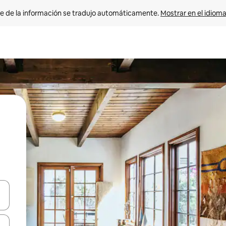
e de la información se tradujo automáticamente. 
Mostrar en el idioma
n las teclas de flecha hacia arriba y hacia abajo o explora con el tact