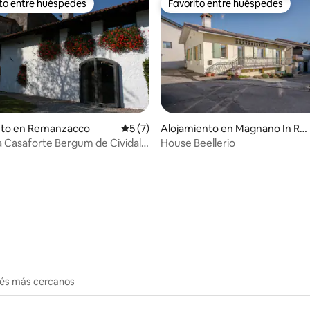
ito entre huéspedes
Favorito entre huéspedes
 entre huéspedes preferido
Favorito entre huéspedes
nto en Remanzacco
Calificación promedio: 5 de 5, 7 reseñas
5 (7)
Alojamiento en Magnano In Riv
iera
a Casaforte Bergum de Cividale
House Beellerio
dio: 5 de 5, 8 reseñas
erés más cercanos