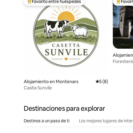
Favorito entre huéspedes
Favor
Favorito entre huéspedes preferido
Favorito
Alojamie
Foresteri
Gates
Alojamiento en Montenars
Calificación prome
5 (8)
Casita Sunvile
Destinaciones para explorar
Destinos a un paso de ti
Los mejores lugares de int