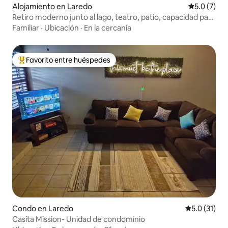
Alojamiento en Laredo
Calificació
5.0 (7)
Retiro moderno junto al lago, teatro, patio, capacidad para
7 personas
Familiar
·
Ubicación
·
En la cercanía
Favorito entre huéspedes
Favorito entre huéspedes preferido
Condo en Laredo
Calificación
5.0 (31)
Casita Mission- Unidad de condominio