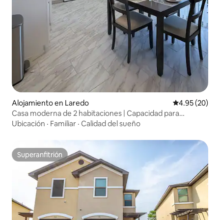
Alojamiento en Laredo
Calificación p
4.95 (20)
Casa moderna de 2 habitaciones | Capacidad para
6 personas | North Laredo
Ubicación
·
Familiar
·
Calidad del sueño
Superanfitrión
Superanfitrión