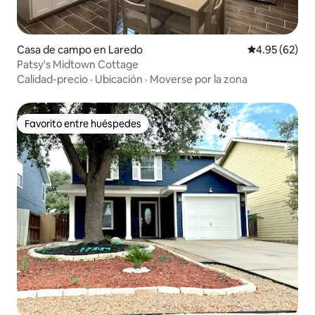
Casa de campo en Laredo
Calificación p
4.95 (62)
Patsy's Midtown Cottage
Calidad-precio
·
Ubicación
·
Moverse por la zona
Favorito entre huéspedes
Favorito entre huéspedes