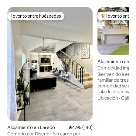
Favorito entre huéspedes
Favorito entre
Favorito entre huéspedes
Favorito entre hu
Alojamiento en L
Comodidad imperia
Bienvenido a esta
familiar de tres do
comodidad se une a
sala de estar diáfa
espaciosa, decor
Ubicación
·
Calida
modernos y una de
cocina totalmente
electrodomésticos
para comidas fami
dormitorio ofrece
Alojamiento en Laredo
Calificación promedio: 4.95 de 5
4.95 (140)
con ropa de cama l
Comodo por Diseno - Sin cargo por