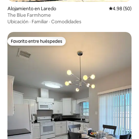
Alojamiento en Laredo
Calificación p
4.98 (50)
The Blue Farmhome
Ubicación
·
Familiar
·
Comodidades
Favorito entre huéspedes
Favorito entre huéspedes