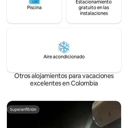
nunca debe ser una casualidad. Reserva
Estacionamiento
tu estancia y descubre el norte de
Piscina
gratuito en las
Laredo con estilo.
instalaciones
Aire acondicionado
Otros alojamientos para vacaciones
excelentes en Colombia
Superanfitrión
Superanfitrión