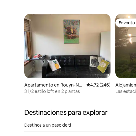
Favorito
Favorito
Apartamento en Rouyn-Nor
Calificación promedio: 
4.72 (246)
Alojamien
anda
3 1/2 estilo loft en 2 plantas
Las estac
Destinaciones para explorar
Destinos a un paso de ti