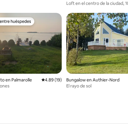
nda
Loft en el centro de la ciudad, 1
 entre huéspedes
 entre huéspedes
4.72 de 5, 246 reseñas
to en Palmarolle
Calificación promedio: 4.89 de 5, 19 reseñas
4.89 (19)
Bungalow en Authier-Nord
iones
El rayo de sol