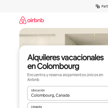
Omite
Part
el
contenido
Alquileres vacacionales
en Colombourg
Encuentra y reserva alojamientos únicos en
Airbnb
Ubicación
Cuando los resultados estén disponibles, navega co
Llegada