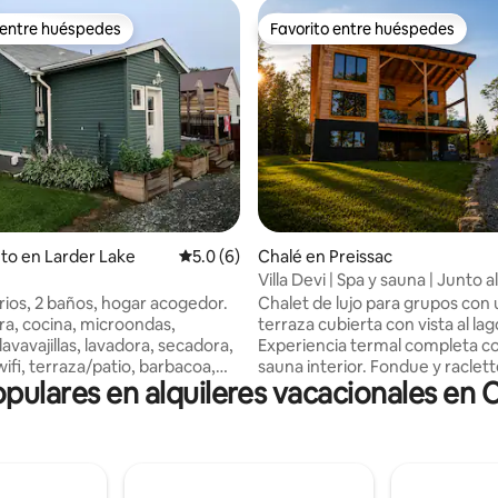
 entre huéspedes
Favorito entre huéspedes
 entre huéspedes
Favorito entre huéspedes
 4.82 de 5, 28 reseñas
to en Larder Lake
Calificación promedio: 5.0 de 5, 6 reseñas
5.0 (6)
Chalé en Preissac
Villa Devi | Spa y sauna | Junto 
Preissac
rios, 2 baños, hogar acogedor.
Chalet de lujo para grupos con
a, cocina, microondas,
terraza cubierta con vista al lag
lavavajillas, lavadora, secadora,
Experiencia termal completa co
ifi, terraza/patio, barbacoa,
sauna interior. Fondue y raclet
opulares en alquileres vacacionales e
l aire libre, varias plazas de
alrededor de la gran mesa de ma
nto, incluso espacio para una
chalet diseñado para vivir una
más pequeña en la entrada. A
experiencia memorable en cual
zana del lago con gran pesca,
época del año. - 4 habitaciones
ya, puerto deportivo,
espaciosas, gran área abierta c
te, tienda de comestibles,
multifuncional (reuniones de 2