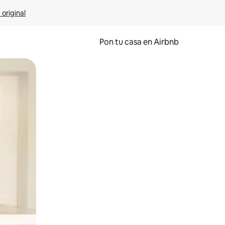
 original
Pon tu casa en Airbnb
o o desliza el dedo.