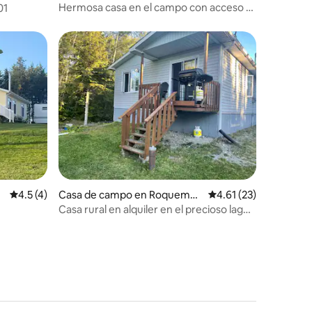
Hermosa casa en el campo con acceso al
01
lago.
Calificación promedio: 4.5 de 5, 4 reseñas
4.5 (4)
Casa de campo en Roquemau
Calificación promedio:
4.61 (23)
re
Casa rural en alquiler en el precioso lago
Abitibi