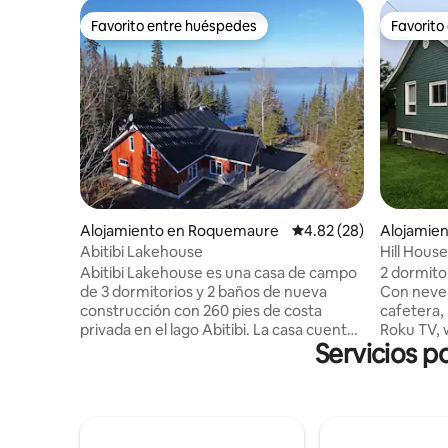
Favorito entre huéspedes
Favorito
Favorito entre huéspedes
Favorito
Alojamiento en Roquemaure
Calificación promedio:
4.82 (28)
Alojamien
Abitibi Lakehouse
Hill House
Abitibi Lakehouse es una casa de campo
2 dormito
de 3 dormitorios y 2 baños de nueva
Con never
construcción con 260 pies de costa
cafetera, 
privada en el lago Abitibi. La casa cuenta
Roku TV, w
Servicios p
con privacidad en más de un acre de
chimenea a
terreno, está totalmente preparada para
aparcamie
el invierno para su uso durante todo el
caravana 
año y ofrece una combinación de vida
media man
silvestre canadiense y comodidades de
bote, pla
lujo. Disfruta del kayak y la natación en la
restauran