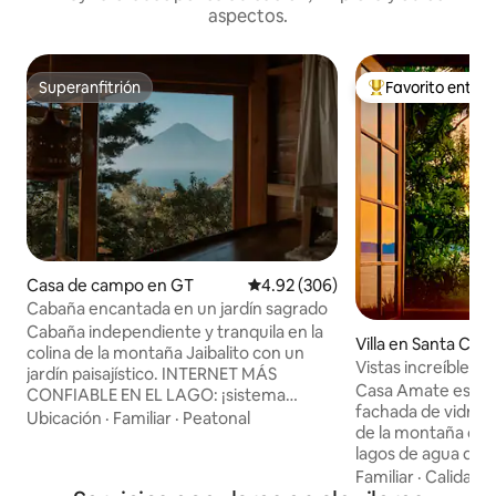
aspectos.
Superanfitrión
Favorito entre
Superanfitrión
Favorito entre hu
Casa de campo en GT
Calificación promedio: 4.92 de 5
4.92 (306)
Cabaña encantada en un jardín sagrado
Cabaña independiente y tranquila en la
Villa en Santa Cru
colina de la montaña Jaibalito con un
a
Vistas increíbles a
jardín paisajístico. INTERNET MÁS
única
Casa Amate es una
CONFIABLE EN EL LAGO: ¡sistema
fachada de vidrio 
Starlink y solar! Hermosa cabaña
Ubicación
·
Familiar
·
Peatonal
de la montaña con 
ecológica de madera, a 15-20 minutos
lagos de agua dulc
CUESTA ARRIBA a pie o haciendo
mundo. Con tres d
Familiar
·
Calidad-
senderismo desde el muelle. ¡La primera
baños, con capacid