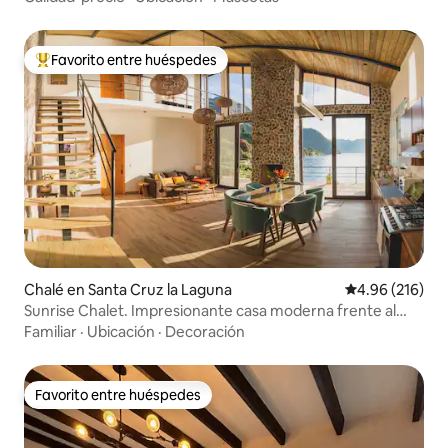
Favorito entre huéspedes
Favorito entre huéspedes preferido
Chalé en Santa Cruz la Laguna
Calificación pr
4.96 (216)
Sunrise Chalet. Impresionante casa moderna frente al
lago
Familiar
·
Ubicación
·
Decoración
Favorito entre huéspedes
Favorito entre huéspedes