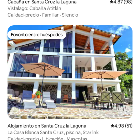
Cabaña en Santa Cruz la Laguna
Calificación p
4.87 (98)
Vistalago: Cabaña Atitlán
Calidad-precio
·
Familiar
·
Silencio
Favorito entre huéspedes
Favorito entre huéspedes
Alojamiento en Santa Cruz la Laguna
Calificación 
4.98 (51)
La Casa Blanca Santa Cruz, piscina, Starlink
Calidad-precio
·
Ubicación
·
Mascotas