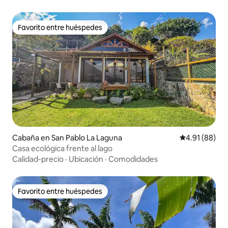
Favorito entre huéspedes
Favorito entre huéspedes
Cabaña en San Pablo La Laguna
Calificación 
4.91 (88)
Casa ecológica frente al lago
Calidad-precio
·
Ubicación
·
Comodidades
Favorito entre huéspedes
Favorito entre huéspedes