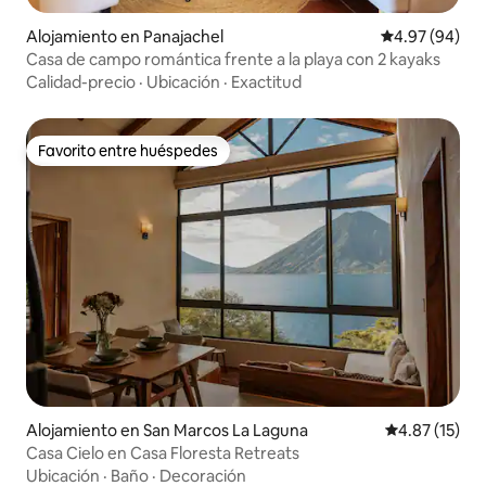
Alojamiento en Panajachel
Calificación p
4.97 (94)
Casa de campo romántica frente a la playa con 2 kayaks
Calidad-precio
·
Ubicación
·
Exactitud
Favorito entre huéspedes
Favorito entre huéspedes
Alojamiento en San Marcos La Laguna
Calificación 
4.87 (15)
Casa Cielo en Casa Floresta Retreats
Ubicación
·
Baño
·
Decoración