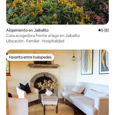
Alojamiento en Jaibalito
Calificac
5 (8)
Casa acogedora frente al lago en Jaibalito
Ubicación
·
Familiar
·
Hospitalidad
Favorito entre huéspedes
Favorito entre huéspedes