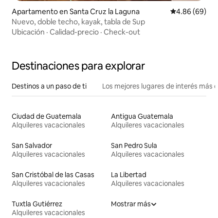
Apartamento en Santa Cruz la Laguna
Calificación p
4.86 (69)
Nuevo, doble techo, kayak, tabla de Sup
Ubicación
·
Calidad-precio
·
Check-out
Destinaciones para explorar
Destinos a un paso de ti
Los mejores lugares de interés más 
Ciudad de Guatemala
Antigua Guatemala
Alquileres vacacionales
Alquileres vacacionales
San Salvador
San Pedro Sula
Alquileres vacacionales
Alquileres vacacionales
San Cristóbal de las Casas
La Libertad
Alquileres vacacionales
Alquileres vacacionales
Tuxtla Gutiérrez
Mostrar más
Alquileres vacacionales