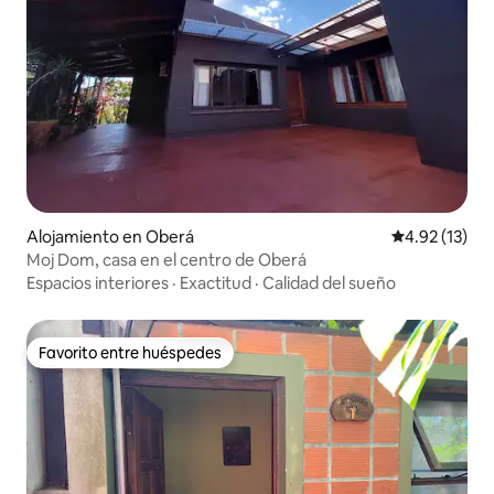
Alojamiento en Oberá
Calificación 
4.92 (13)
Moj Dom, casa en el centro de Oberá
Espacios interiores
·
Exactitud
·
Calidad del sueño
Favorito entre huéspedes
Favorito entre huéspedes