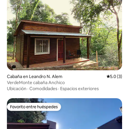
Cabaña en Leandro N. Alem
Calificació
5.0 (3)
VerdeMonte cabaña Anchico
Ubicación
·
Comodidades
·
Espacios exteriores
Favorito entre huéspedes
Favorito entre huéspedes