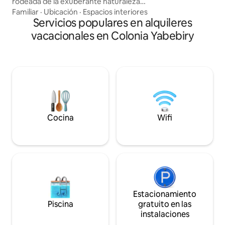
rodeada de la exuberante naturaleza
ventilador, placar
misionera, es perfecta para
Familiar
·
Ubicación
·
Espacios interiores
de la Catedral a 40
desconectarte y descansar. Ambas
Servicios populares en alquileres
los pajaros a 210m
cuentan con cocina, heladera, aire
vacacionales en Colonia Yabebiry
210mt de Av. liber
acondicionado, baño, lavadero, parrilla,
farmacias , super
fogón y TV, sin costo adicional. Además,
comida Zona tranq
podrás disfrutar de una hermosa piscina
con cascada y solárium, ideal para
relajarte y vivir una experiencia única.
Vení a disfrutar del entorno natural,
silencio y confort total.!!
Cocina
Wifi
Estacionamiento
Piscina
gratuito en las
instalaciones