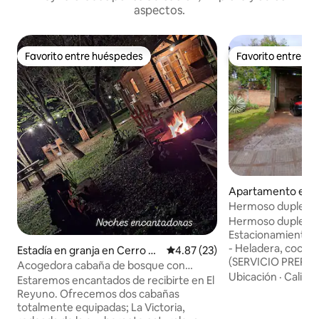
aspectos.
Favorito entre huéspedes
Favorito entre h
Favorito entre huéspedes
Favorito entre h
Apartamento en 
Hermoso duplex c
Estacionamiento
Hermoso duplex, z
Estacionamiento d
- Heladera, cocina
Estadía en granja en Cerro C
Calificación promedio: 4.87 de 
4.87 (23)
(SERVICIO PREPA
orá
Acogedora cabaña de bosque con
HUESPED) - 1 habit
Ubicación
·
Calida
piscina La Victoria
Estaremos encantados de recibirte en El
con 1 cama matrimo
Reyuno. Ofrecemos dos cabañas
acondicionado, vent
totalmente equipadas; La Victoria,
habitacion en prim