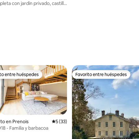
eta con jardín privado, castillo
VIII.
ito entre huéspedes
Favorito entre huéspedes
 entre huéspedes preferido
Favorito entre huéspedes
to en Prenois
Calificación promedio: 5 de 5, 33 reseñas
5 (33)
18 - Familia y barbacoa
 4.94 de 5, 84 reseñas