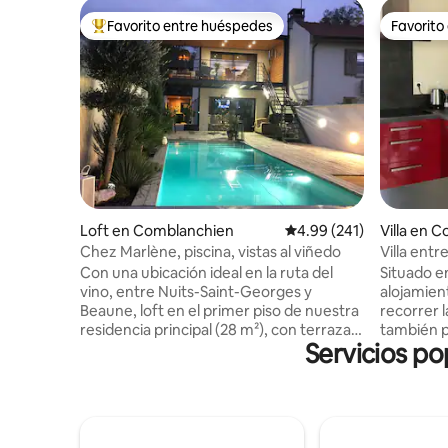
Favorito entre huéspedes
Favorito
Favorito entre huéspedes preferido
Favorito
Loft en Comblanchien
Calificación promedio: 
4.99 (241)
Villa en 
Chez Marlène, piscina, vistas al viñedo
Villa entr
Con una ubicación ideal en la ruta del
Situado e
vino, entre Nuits-Saint-Georges y
alojamien
Beaune, loft en el primer piso de nuestra
recorrer la
residencia principal (28 m²), con terraza
también p
Servicios po
privada cubierta (20 m²) con vistas a los
ciclista a 
viñedos clasificados. Piscina de agua
salida de la resi
salada, climatizada del 1 de mayo al 30 de
arbolado 
septiembre, aparcamiento privado,
pueblo d
entrada independiente. Decoración
pueden re
cuidada, cocina equipada, pantalla HD
desahogarse Puede ir a Be