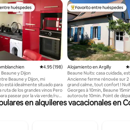
 entre huéspedes
Favorito entre huéspedes
 entre huéspedes
Favorito entre huéspedes prefe
4.99 de 5, 241 reseñas
Comblanchien
Calificación promedio: 4.95 de 5, 198 reseñas
4.95 (198)
Alojamiento en Argilly
Ca
e Beaune y Dijon
Beaune Nuits: casa cuidada, est
tranquilidad
ntre Beaune y Dijon, mi
Ancienne ferme rénovée sur 2 
to está idealmente situado para
grand calme, tout confort ! Nuit
 ruta de los grandes vinos Pero
Georges à 10min, Beaune 15min
ara pasear por la vía verde/ruta
autoroute 10min. Point de dépar
pulares en alquileres vacacionales en
pie o en bicicleta (pasa justo a la
pour visiter les vignobles. Poêle
dencia) Un gran parque
devant un large canapé, cuisin
se encuentra en el corazón del
totalement équipée, 1 chambr
onde grandes y pequeños
et 2 simples, climatisation, dou
cargar energías o
l'italienne multi-jets, Wifi, smar
aune y sus
de société et d'extérieurs, ba