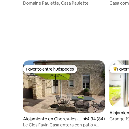
Domaine Paulette, Casa Paulette
Casa compl
del siglo X
Favorito entre huéspedes
Favor
Favorito entre huéspedes
Favorito
Alojamien
Grange 19
Alojamiento en Chorey-les-B
Calificación promedio:
4.94 (84)
eaune
Le Clos Favin Casa entera con patio y