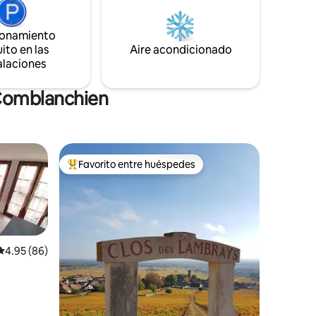
 Petit
ères
ionamiento
ito en las
Aire acondicionado
alaciones
 Comblanchien
Favorito entre huéspedes
rido
Favorito entre huéspedes preferido
Calificación promedio: 4.95 de 5, 86 reseñas
4.95 (86)