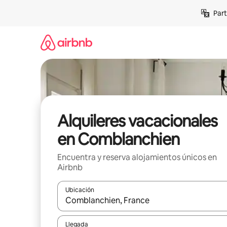
Omite
Part
el
contenido
Alquileres vacacionales
en Comblanchien
Encuentra y reserva alojamientos únicos en
Airbnb
Ubicación
Cuando los resultados estén disponibles, navega co
Llegada