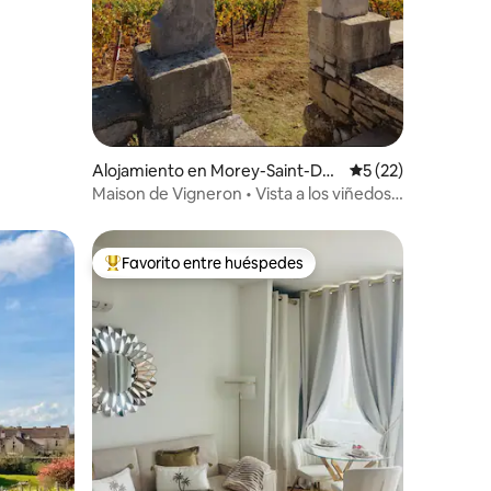
Alojamiento en Morey-Saint-De
Calificación promed
5 (22)
nis
Maison de Vigneron • Vista a los viñedos y
aire acondicionado
Favorito entre huéspedes
Favorito entre huéspedes preferido