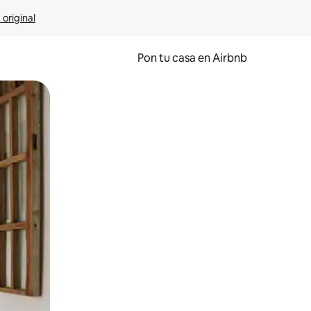
 original
Pon tu casa en Airbnb
o o desliza el dedo.