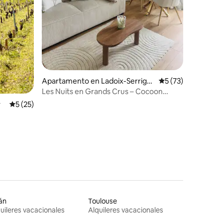
Apartamento en Ladoix-Serrign
Calificación promed
5 (73)
y
Les Nuits en Grands Crus – Cocoon
cerca de Beaune
y
Calificación promedio: 5 de 5, 25 reseñas
5 (25)
án
Toulouse
uileres vacacionales
Alquileres vacacionales