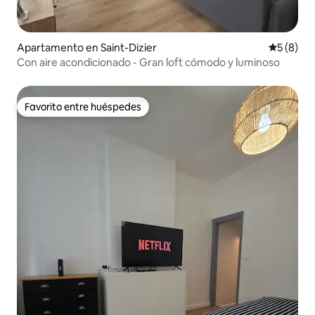
Apartamento en Saint-Dizier
Calificac
5 (8)
Con aire acondicionado - Gran loft cómodo y luminoso
Favorito entre huéspedes
Favorito entre huéspedes