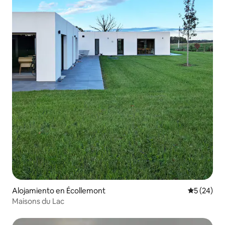
Alojamiento en Écollemont
Calificaci
5 (24)
Maisons du Lac