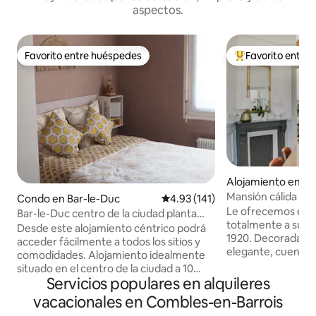
aspectos.
Favorito entre huéspedes
Favorito entre
Favorito entre huéspedes
Favorito entre hu
Alojamiento en Ro
gne
Mansión cálida y 
Condo en Bar-le-Duc
Calificación promedio: 4.93 de 5
4.93 (141)
Le ofrecemos esta
Bar-le-Duc centro de la ciudad planta
totalmente a su di
baja F2
Desde este alojamiento céntrico podrá
1920. Decorada co
acceder fácilmente a todos los sitios y
elegante, cuenta c
comodidades. Alojamiento idealmente
comodidades de un
situado en el centro de la ciudad a 10
gama: cocina equi
Servicios populares en alquileres
minutos a pie de la estación de tren y la
habitaciones (ca
posibilidad de tomar el autobús a Meuse
vacacionales en Combles-en-Barrois
cama supletoria), 
Tgv. Cerca de todos los comercios útiles,