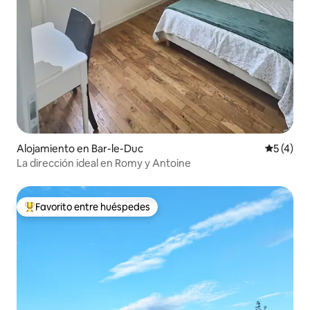
Alojamiento en Bar-le-Duc
Calificac
5 (4)
La dirección ideal en Romy y Antoine
Favorito entre huéspedes
Favorito entre huéspedes preferido