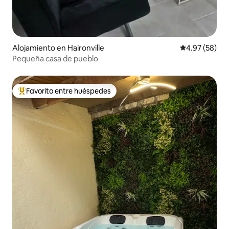
Alojamiento en Haironville
Calificación p
4.97 (58)
Pequeña casa de pueblo
Favorito entre huéspedes
Favorito entre huéspedes preferido