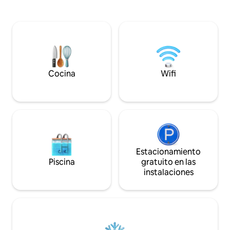
hermosa sala de e
restaurantes y cafeterías temáticas con
roble, hermosas a
terraza. Disfrutará de un amplio
época... suficient
apartamento de 39 m2 con una sala de
momentos en famil
estar, una cocina equipada y un gran
compañeros de trab
dormitorio tranquilo. Se ofrece un
gran jardín arbola
desayuno ligero: café, té, biscotes y
mermelada
Cocina
Wifi
Estacionamiento
Piscina
gratuito en las
instalaciones