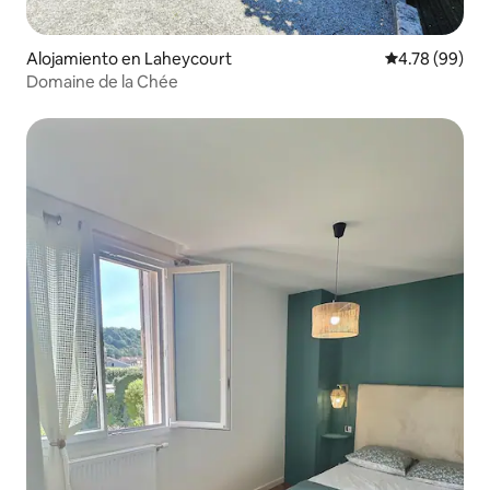
Alojamiento en Laheycourt
Calificación p
4.78 (99)
Domaine de la Chée