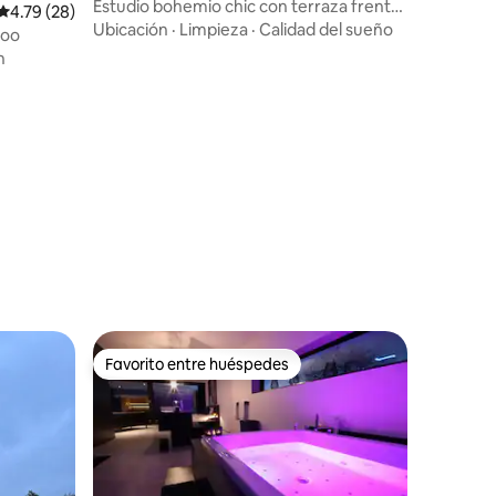
Estudio bohemio chic con terraza frente
Calificación promedio: 4.79 de 5, 28 reseñas
4.79 (28)
al lago
Ubicación
·
Limpieza
·
Calidad del sueño
Coo
n
Favorito entre huéspedes
rido
Favorito entre huéspedes