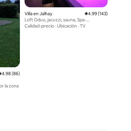
Villa en Jalhay
Calificación promedio: 
4.99 (143)
Loft Oduo, jacuzzi, sauna, Spa-
Francorchamps
Calidad-precio
·
Ubicación
·
TV
Calificación promedio: 4.98 de 5, 86 reseñas
4.98 (86)
r la zona