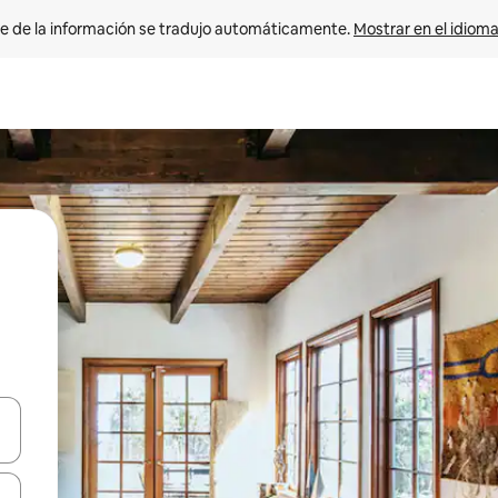
e de la información se tradujo automáticamente. 
Mostrar en el idioma
n las teclas de flecha hacia arriba y hacia abajo o explora con el tact