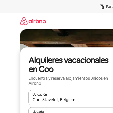
Omite
Part
el
contenido
Alquileres vacacionales
en Coo
Encuentra y reserva alojamientos únicos en
Airbnb
Ubicación
Cuando los resultados estén disponibles, navega co
Llegada