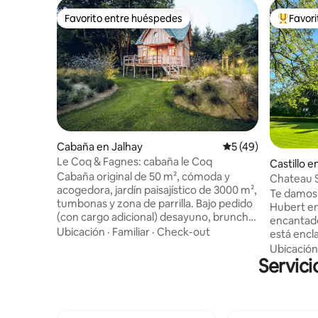
Favorito entre huéspedes
Favor
Favorito entre huéspedes
Favorito
Cabaña en Jalhay
Calificación promed
5 (49)
Le Coq & Fagnes: cabaña le Coq
Castillo e
Cabaña original de 50 m², cómoda y
Chateau S
acogedora, jardín paisajístico de 3000 m²,
histórico
Te damos 
tumbonas y zona de parrilla. Bajo pedido
Hubert en Ba
(con cargo adicional) desayuno, brunch,
encantado
aperitivo o parrillada. 1 lugar de
Ubicación
·
Familiar
·
Check-out
está encl
estacionamiento privado. Estación de
las Altas 
Ubicación
recarga disponible (50 céntimos/KW)
Servici
apartamen
Punto de partida ideal para muchos
un dormit
paseos, a pie, en bicicleta de montaña o a
habitacio
caballo. A 5 minutos del circuito. Entre
de caball
Spa, Stavelot y Malmedy. Capacidad para
majestuos