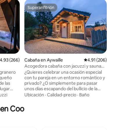
Apartame
Superanfitrión
Favorit
Superanfitrión
Favorit
Suite de 
4 nuevas 
personas
confort, 
restauran
apartame
Ubicació
una sala 
Estacion
vía satél
totalment
alificación promedio: 4.93 de 5, 266 reseñas
4.93 (266)
Cabaña en Aywaille
Calificación promedio: 
4.91 (206)
horno. C
Acogedora cabaña con jacuzzi y sauna
privado c
en una región increíble
 granero
¿Quieres celebrar una ocasión especial
inodoro 
equeño
con tu pareja en un entorno romántico y
toallas y
de las
privado? ¿O simplemente para pasar
partir de
lugar
unos días escapando del bullicio de la
de 2 noc
con todas
ciudad? Entonces ven a esta acogedora
uzzi
Ubicación
·
Calidad-precio
·
Baño
ra su
cabaña de troncos de nueva
ojamiento
construcción, equipada con un gran
s en Coo
 con un
jacuzzi (cubierto), disponible todo el año.
 una
La casa está escondida de las vistas,
uyendo
situada cerca del maravilloso Ninglinspo
 de Durbuy
en el valle de Amblève, lo que garantiza