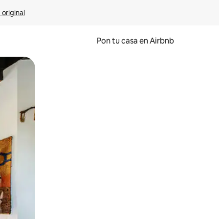
 original
Pon tu casa en Airbnb
o o desliza el dedo.