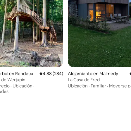
 4.92 de 5, 49 reseñas
árbol en Rendeux
Calificación promedio: 4.88 de 5, 284 reseñas
4.88 (284)
Alojamiento en Malmedy
 de Werjupin
La Casa de Fred
recio
·
Ubicación
·
Ubicación
·
Familiar
·
Moverse po
ades