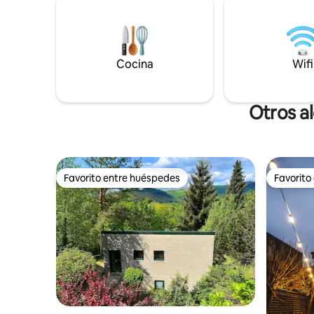
4 personas, ideal para pareja o familia de
Disfruta 
2 adultos y 2 niños o 3 adultos. Prohibidas
encanto hi
las fiestas y los animales.
Chateau St. Hube
recibirte!
Cocina
Wifi
Otros a
Favorito entre huéspedes
Favorito
Favorito entre huéspedes
Favorito