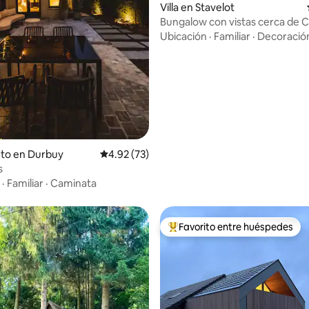
 4.84 de 5, 62 reseñas
Villa en Stavelot
Bungalow con vistas cerca de 
Ubicación
·
Familiar
·
Decoració
nto en Durbuy
Calificación promedio: 4.92 de 5, 73 reseñas
4.92 (73)
s
·
Familiar
·
Caminata
Favorito entre huéspedes
Favorito entre huéspedes prefe