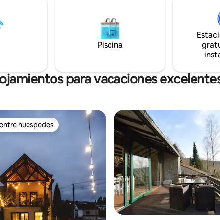
y a 35 km de Francorchamps. El
de la combinación única de
se realiza a partir de las 16:00 y 
stórico y naturaleza idílica en
checkout a las 11:00.
rt. ¡Nos dará gusto
Estac
Piscina
gratu
inst
lojamientos para vacaciones excelente
 entre huéspedes
 entre huéspedes