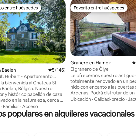
ito entre huéspedes
Favorito entre huéspedes
 entre huéspedes preferido
Favorito entre huéspedes
io: 5 de 5, 49 reseñas
Granero en Hamoir
C
El granero de Ôlye
n Baelen
Calificación promedio: 5 de 5, 146 reseñas
5 (146)
Le ofrecemos nuestro antiguo
t. Hubert - Apartamento
totalmente renovado en un p
la bienvenida al Chateau St.
nido con encanto a las puertas 
elen, Bélgica. Nuestro
Ardenas. Podrá disfrutar de un 
r y histórico pabellón de caza
tranquilo en plena naturaleza 
Ubicación
·
Calidad-precio
·
Jac
avado en la naturaleza, cerca de
las comodidades necesarias pa
Landas y el Hertogenwald. El
·
Familiar
·
Acceso
bienestar. Además, nuestro al
os populares en alquileres vacacionale
to privado en el castillo ofrece
es totalmente privado. Cuenta
orio, un baño, una cocina y dos
jacuzzi en la terraza cubierta y
nes contiguas: una habitación
multitud de comodidades, incl
eros con chimenea y una
wifi. Estamos situados a 12 km
a habitación con mesa de billar.