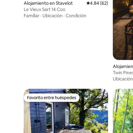
Alojamiento en Stavelot
Calificación promedio:
4.84 (62)
Le Vieux Sart 14 Coo
Familiar
·
Ubicación
·
Condición
Alojamie
Twin Pine
Ubicación
Favorito entre huéspedes
Favorito entre huéspedes