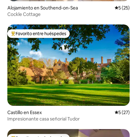
Alojamiento en Southend-on-Sea
Calificaci
5 (25)
Cockle Cottage
Favorito entre huéspedes
Favorito entre huéspedes preferido
Castillo en Essex
Calificaci
5 (27)
Impresionante casa señorial Tudor