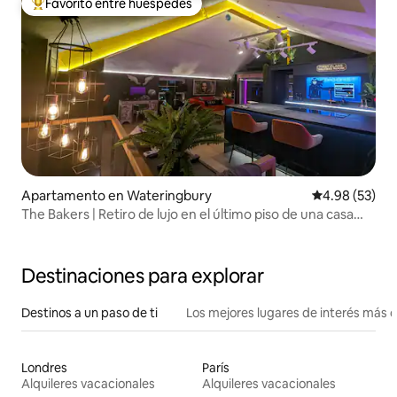
Favorito entre huéspedes
Favorito entre huéspedes preferido
Apartamento en Wateringbury
Calificación p
4.98 (53)
The Bakers | Retiro de lujo en el último piso de una casa
inteligente
Destinaciones para explorar
Destinos a un paso de ti
Los mejores lugares de interés más 
Londres
París
Alquileres vacacionales
Alquileres vacacionales