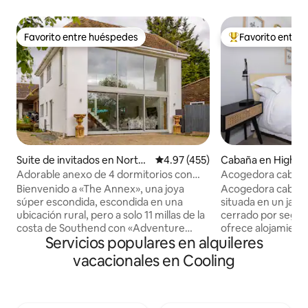
Favorito entre huéspedes
Favorito entre
Favorito entre huéspedes
Favorito entre hu
Suite de invitados en North
Calificación promedio: 4.97 de 5
4.97 (455)
Cabaña en High H
Benfleet
Adorable anexo de 4 dormitorios con
Acogedora cabaña
jacuzzi
Bienvenido a «The Annex», una joya
Acogedora cabaña
súper escondida, escondida en una
situada en un jard
ubicación rural, pero a solo 11 millas de la
cerrado por segur
costa de Southend con «Adventure
ofrece alojamiento
Servicios populares en alquileres
Island», a 8 millas de Leigh-on-sea y a
baños con una coc
solo 33 millas de Londres. Ubicado entre
equipada. Patio al 
vacacionales en Cooling
la A13 y la A127. «The Annex» es el
sillas, zona de bar
escenario perfecto para ocasiones
de Londres, la cab
especiales, cumpleaños, familias,
de Ebbsfleet St co
contratistas, despedidas de soltero/a,
London St Pancras