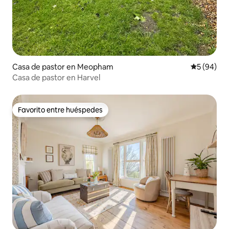
Casa de pastor en Meopham
Calificaci
5 (94)
Casa de pastor en Harvel
Favorito entre huéspedes
Favorito entre huéspedes