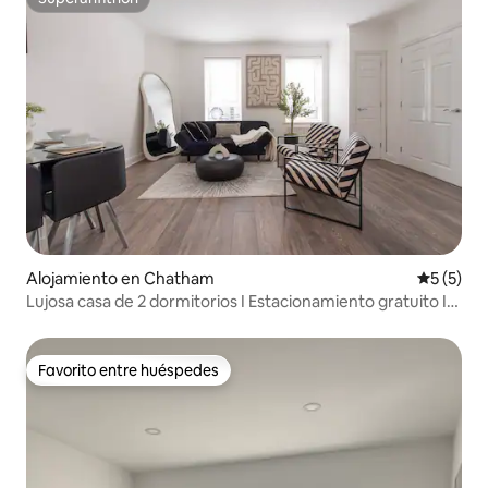
Superanfitrión
Alojamiento en Chatham
Calificac
5 (5)
Lujosa casa de 2 dormitorios I Estacionamiento gratuito I
Cerca de Chatham Dock
Favorito entre huéspedes
Favorito entre huéspedes