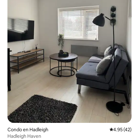
Condo en Hadleigh
Calificación 
4.95 (42)
Hadleigh Haven