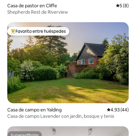
Casa de pastor en Cliffe
Calificac
5 (8)
Shepherds Rest de Riverview
Favorito entre huéspedes
Favorito entre huéspedes preferido
Casa de campo en Yalding
Calificación 
4.93 (44)
Casa de campo Lavender con jardín, bosque y tenis
Superanfitrión