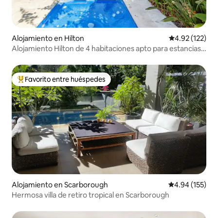
Alojamiento en Hilton
Calificación p
4.92 (122)
Alojamiento Hilton de 4 habitaciones apto para estancias
cortas o largas
Favorito entre huéspedes
Favorito entre huéspedes preferido
Alojamiento en Scarborough
Calificación p
4.94 (155)
Hermosa villa de retiro tropical en Scarborough