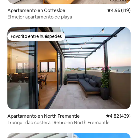
Apartamento en Cottesloe
Calificación p
4.95 (119)
El mejor apartamento de playa
Favorito entre huéspedes
Favorito entre huéspedes
Apartamento en North Fremantle
Calificación pr
4.82 (439)
Tranquilidad costera | Retiro en North Fremantle