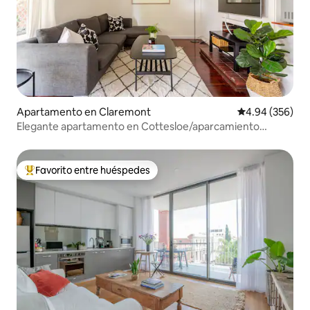
Apartamento en Claremont
Calificación pr
4.94 (356)
Elegante apartamento en Cottesloe/aparcamiento
cubierto.
Favorito entre huéspedes
Favorito entre huéspedes preferido