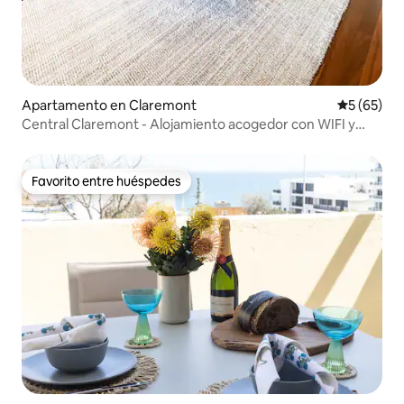
Apartamento en Claremont
Calificaci
5 (65)
Central Claremont - Alojamiento acogedor con WIFI y
aparcamiento
Favorito entre huéspedes
Favorito entre huéspedes