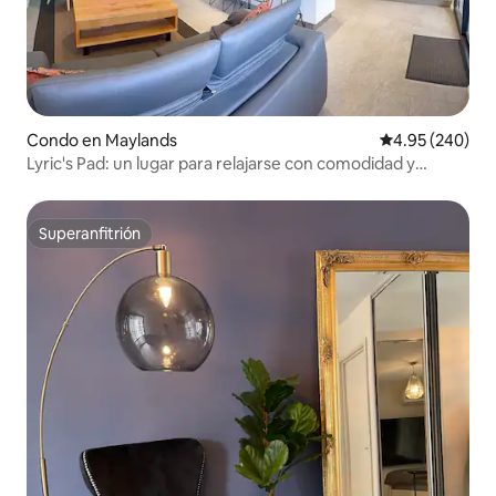
Condo en Maylands
Calificación pr
4.95 (240)
Lyric's Pad: un lugar para relajarse con comodidad y
disfrutar
Superanfitrión
Superanfitrión