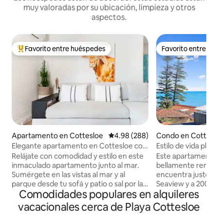
muy valoradas por su ubicación, limpieza y otros
aspectos.
Favorito entre huéspedes
Favorito entre h
Favorito entre huéspedes preferido
Favorito entre h
Apartamento en Cottesloe
Calificación promedio: 4.98 de 5
4.98 (288)
Condo en Cottesl
Elegante apartamento en Cottesloe con
Estilo de vida pla
vistas al mar
Relájate con comodidad y estilo en este
Este apartamento 
inmaculado apartamento junto al mar.
bellamente renova
Sumérgete en las vistas al mar y al
encuentra justo al sur del campo de golf
parque desde tu sofá y patio o sal por la
Seaview y a 200 me
Comodidades populares en alquileres
puerta principal y disfruta de la icónica
Cafeterías de play
playa de Cottesloe y de las cafeterías y
y la estación de tr
vacacionales cerca de Playa Cottesloe
restaurantes locales. Está a 250 metros
pie. ¡Instalacione