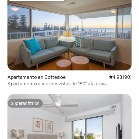
Apartamento en Cottesloe
Calificación p
4.93 (90)
Apartamento ático con vistas de 180° a la playa
Superanfitrión
Superanfitrión