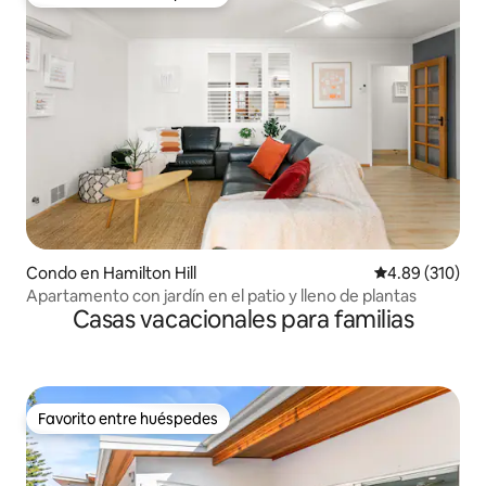
Favorito entre huéspedes
Condo en Hamilton Hill
Calificación pr
4.89 (310)
Apartamento con jardín en el patio y lleno de plantas
Casas vacacionales para familias
Favorito entre huéspedes
Favorito entre huéspedes