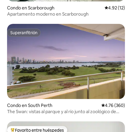
Condo en Scarborough
Calificación 
4.92 (12)
Apartamento moderno en Scarborough
Superanfitrión
Superanfitrión
Condo en South Perth
Calificación pr
4.76 (360)
The Swan: vistas al parque y al río junto al zoológico de
Perth
Favorito entre huéspedes