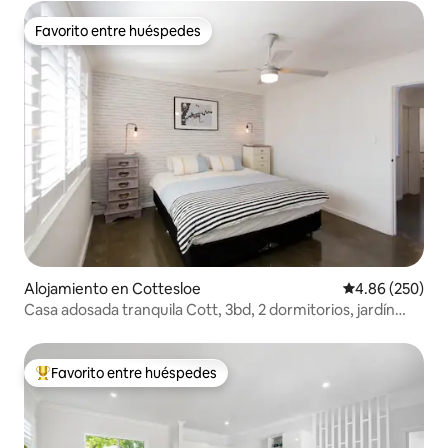
Favorito entre huéspedes
Favorito entre huéspedes
Alojamiento en Cottesloe
Calificación pr
4.86 (250)
Casa adosada tranquila Cott, 3bd, 2 dormitorios, jardín
frondoso,
Favorito entre huéspedes
Favorito entre huéspedes preferido