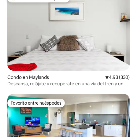
Favorito entre huéspedes preferido
Condo en Maylands
Calificación pr
4.93 (330)
Descansa, relájate y recupérate en una vía del tren y un
aparcamiento
Favorito entre huéspedes
Favorito entre huéspedes