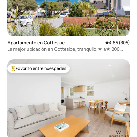
Apartamento en Cottesloe
Calificación pr
4.85 (305)
La mejor ubicación en Cottesloe, tranquilo,★ a★ 200
metros de la playa.
Favorito entre huéspedes
Favorito entre huéspedes preferido