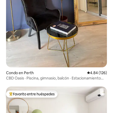
Condo en Perth
Calificación pr
4.84 (126)
CBD Oasis · Piscina, gimnasio, balcón · Estacionamiento
gratuito
Favorito entre huéspedes
Favorito entre huéspedes preferido