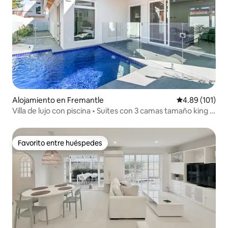
Alojamiento en Fremantle
Calificación p
4.89 (101)
Villa de lujo con piscina • Suites con 3 camas tamaño king •
A poca distancia a pie de la ciudad
Favorito entre huéspedes
Favorito entre huéspedes