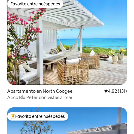
Favorito entre huéspedes
Favorito entre huéspedes
Apartamento en North Coogee
Calificación p
4.92 (131)
Ático Blu Peter con vistas al mar
Favorito entre huéspedes
Favorito entre huéspedes preferido