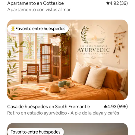
Apartamento en Cottesloe
Calificación p
4.92 (36)
Apartamento con vistas al mar
Favorito entre huéspedes
Favorito entre huéspedes preferido
Casa de huéspedes en South Fremantle
Calificación pr
4.93 (595)
Retiro en estudio ayurvédico • A pie de la playa y cafés
Favorito entre huéspedes
Favorito entre huéspedes