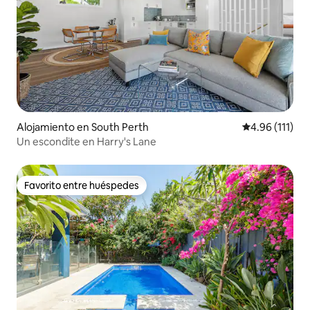
Alojamiento en South Perth
Calificación p
4.96 (111)
Un escondite en Harry's Lane
Favorito entre huéspedes
Favorito entre huéspedes