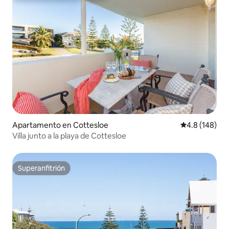
Apartamento en Cottesloe
Calificación 
4.8 (148)
Villa junto a la playa de Cottesloe
Superanfitrión
Superanfitrión