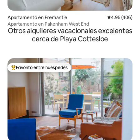
Apartamento en Fremantle
Calificación pr
4.95 (406)
Apartamento en Pakenham West End
Otros alquileres vacacionales excelentes
cerca de Playa Cottesloe
Favorito entre huéspedes
Favorito entre huéspedes preferido