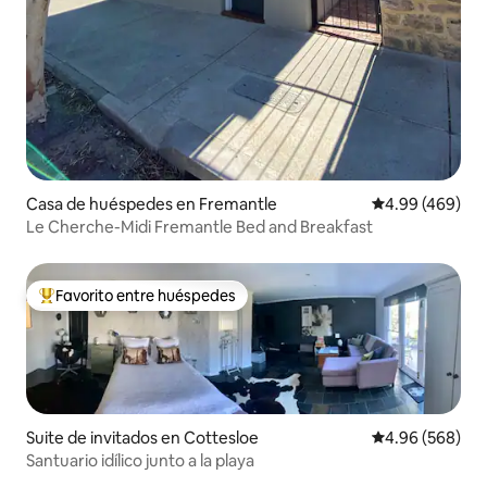
Casa de huéspedes en Fremantle
Calificación pr
4.99 (469)
Le Cherche-Midi Fremantle Bed and Breakfast
Favorito entre huéspedes
Favorito entre huéspedes preferido
Suite de invitados en Cottesloe
Calificación pr
4.96 (568)
Santuario idílico junto a la playa