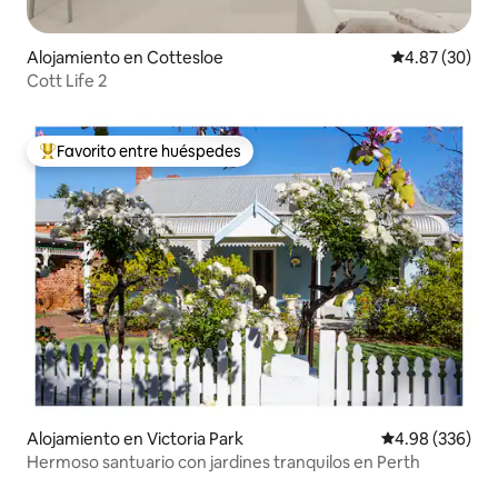
Alojamiento en Cottesloe
Calificación p
4.87 (30)
Cott Life 2
Favorito entre huéspedes
Favorito entre huéspedes preferido
Alojamiento en Victoria Park
Calificación pr
4.98 (336)
Hermoso santuario con jardines tranquilos en Perth