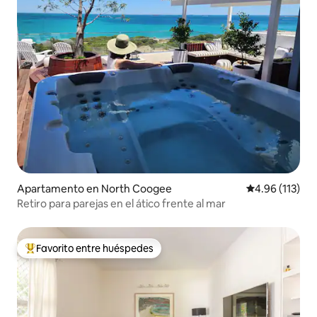
Apartamento en North Coogee
Calificación p
4.96 (113)
Retiro para parejas en el ático frente al mar
Favorito entre huéspedes
Favorito entre huéspedes preferido