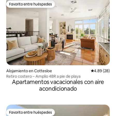
Favorito entre huéspedes
Favorito entre huéspedes
Alojamiento en Cottesloe
Calificación p
4.89 (28)
Retiro costero – Amplio 4BR a pie de playa
Apartamentos vacacionales con aire
acondicionado
Favorito entre huéspedes
Favorito entre huéspedes