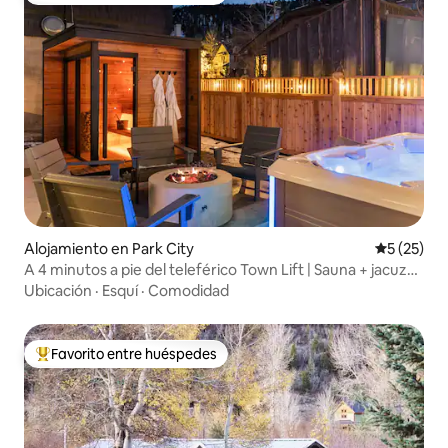
Alojamiento en Park City
Calificaci
5 (25)
A 4 minutos a pie del teleférico Town Lift | Sauna + jacuzzi
| 2 habitaciones de lujo
Ubicación
·
Esquí
·
Comodidad
Favorito entre huéspedes
Favorito entre huéspedes preferido