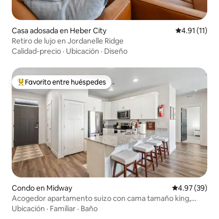
Casa adosada en Heber City
Calificación 
4.91 (11)
Retiro de lujo en Jordanelle Ridge
Calidad-precio
·
Ubicación
·
Diseño
Favorito entre huéspedes
Favorito entre huéspedes preferido
Condo en Midway
Calificación p
4.97 (39)
Acogedor apartamento suizo con cama tamaño king,
capacidad para 6 personas, manta gratuita
Ubicación
·
Familiar
·
Baño