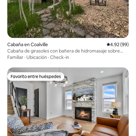
Cabaña en Coalville
Calificación p
4.92 (99)
Cabaña de girasoles con bañera de hidromasaje sobre
Park City
Familiar
·
Ubicación
·
Check-in
Favorito entre huéspedes
Favorito entre huéspedes