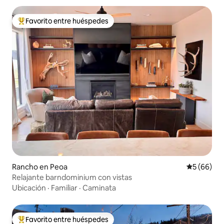
Favorito entre huéspedes
Favorito entre huéspedes preferido
Rancho en Peoa
Calificaci
5 (66)
Relajante barndominium con vistas
Ubicación
·
Familiar
·
Caminata
Favorito entre huéspedes
Favorito entre huéspedes preferido