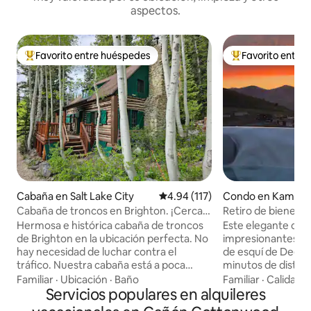
aspectos.
Favorito entre huéspedes
Favorito entre
Favorito entre huéspedes preferido
Favorito entre hu
Cabaña en Salt Lake City
Calificación promedio: 4.94 de 5
4.94 (117)
Condo en Kamas
Cabaña de troncos en Brighton. ¡Cerca
Retiro de bienesta
de los remontes! Aparcamiento
Sauna/spa/sender
Hermosa e histórica cabaña de troncos
Este elegante con
gratuito.
REMO/yoga/ciclis
de Brighton en la ubicación perfecta. No
impresionantes vis
hay necesidad de luchar contra el
de esquí de Deer Va
tráfico. Nuestra cabaña está a poca
minutos de distanci
distancia a pie de Brighton Resort. Nos
embalse Jordanelle
Familiar
·
Ubicación
·
Baño
Familiar
·
Calidad-
hemos esforzado por conservar su
Servicios populares en alquileres
en una nueva com
belleza rústica y, al mismo tiempo,
lujo llamada Benloch Ranc