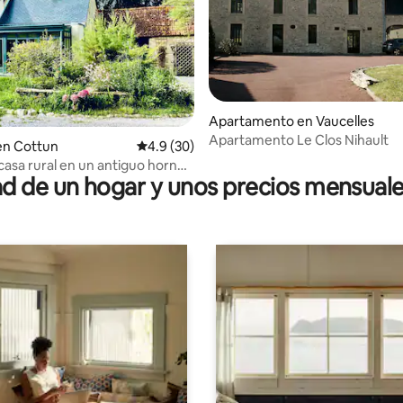
Apartamento en Vaucelles
Apartamento Le Clos Nihault
4.75 de 5, 137 reseñas
en Cottun
Calificación promedio: 4.9 de 5, 30 reseñas
4.9 (30)
asa rural en un antiguo horno
 de un hogar y unos precios mensuale