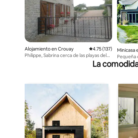
Alojamiento en Crouay
Calificación promedio: 
4.75 (137)
Minicasa 
Philippe, Sabrina cerca de las playas del
Pequeña c
desembarco
La comodidad
de pan