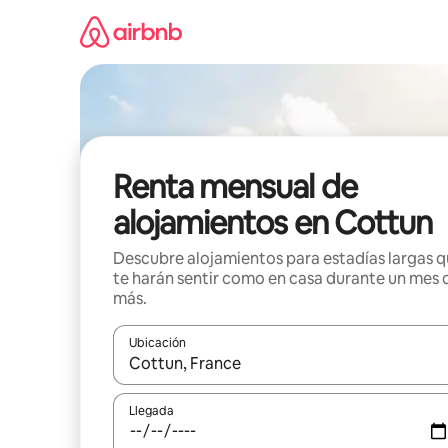
Omite
el
contenido
Renta mensual de
alojamientos en Cottun
Descubre alojamientos para estadías largas 
te harán sentir como en casa durante un mes 
más.
Ubicación
Cuando los resultados estén disponibles, navega co
Llegada