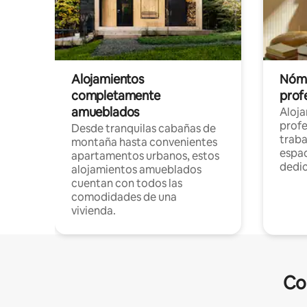
Alojamientos
Nóma
completamente
profe
amueblados
Aloj
profe
Desde tranquilas cabañas de
traba
montaña hasta convenientes
espac
apartamentos urbanos, estos
dedi
alojamientos amueblados
cuentan con todos las
comodidades de una
vivienda.
Co