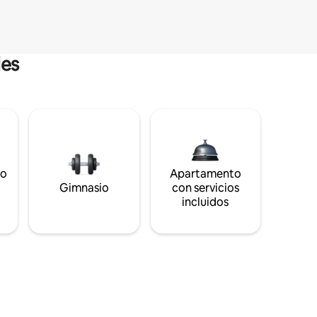
les
to
Apartamento
s
Gimnasio
con servicios
incluidos