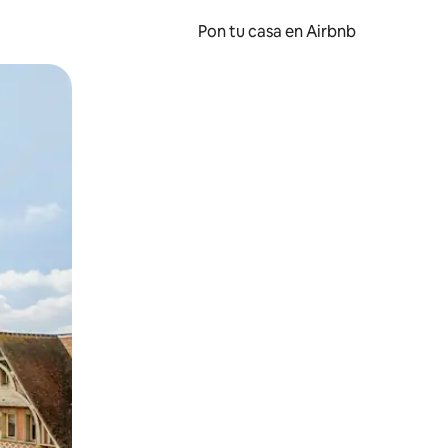
Pon tu casa en Airbnb
o o desliza el dedo.