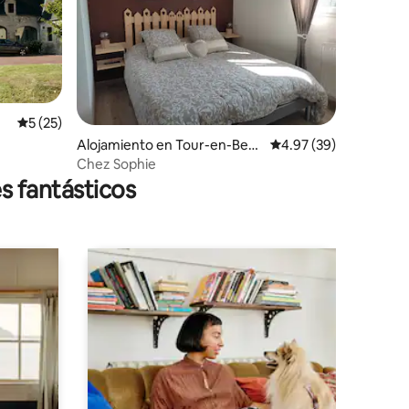
Calificación promedio: 5 de 5, 25 reseñas
5 (25)
Alojamiento en Tour-en-Bess
Calificación promedio:
4.97 (39)
in
Chez Sophie
s fantásticos