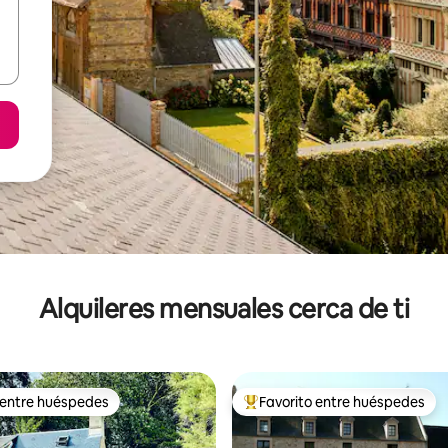
Alquileres mensuales cerca de ti
 entre huéspedes
Favorito entre huéspedes
 entre huéspedes
Favorito entre huéspedes prefe