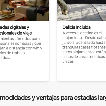
das digitales y
Delicia incluida
sionales de viaje
A veces el destino es el
alojamiento. Desde caba
amientos cómodos para
junto al acantilado hasta
sionales nómadas y que
tranquilas casas flotante
jan a distancia con wifi y
estos alojamientos están
ios de trabajo
llenos de características
cados.
únicas.
modidades y ventajas para estadías lar