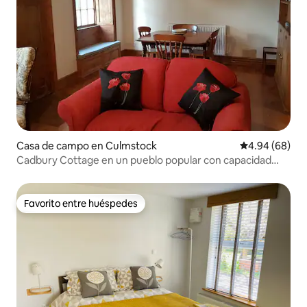
Casa de campo en Culmstock
Calificación p
4.94 (68)
Cadbury Cottage en un pueblo popular con capacidad
para 2-7 personas
Favorito entre huéspedes
Favorito entre huéspedes