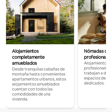
Alojamientos
Nómadas digit
completamente
profesionales 
amueblados
Alojamientos 
profesionales 
Desde tranquilas cabañas de
trabajan a dist
montaña hasta convenientes
espacios de tr
apartamentos urbanos, estos
dedicados.
alojamientos amueblados
cuentan con todos las
comodidades de una
vivienda.