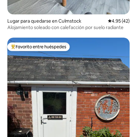
Lugar para quedarse en Culmstock
Calificación 
4.95 (42)
Alojamiento soleado con calefacción por suelo radiante
Favorito entre huéspedes
Favorito entre huéspedes preferido