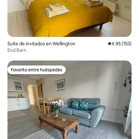
Suite de invitados en Wellington
Calificación p
4.95 (153)
End Barn
Favorito entre huéspedes
Favorito entre huéspedes