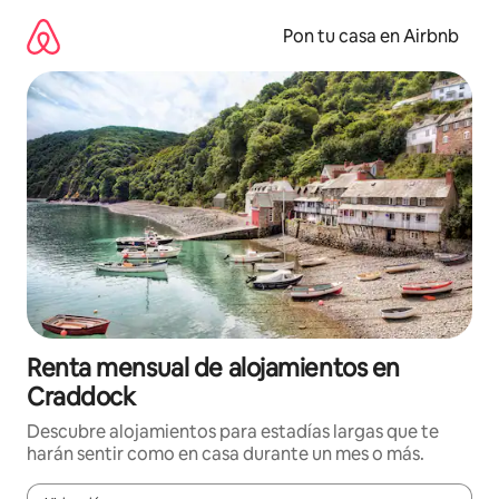
Omite
el
Pon tu casa en Airbnb
contenido
Renta mensual de alojamientos en
Craddock
Descubre alojamientos para estadías largas que te
harán sentir como en casa durante un mes o más.