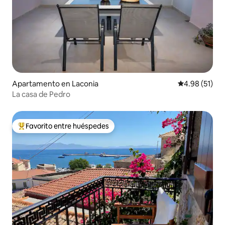
Apartamento en Laconia
Calificación 
4.98 (51)
La casa de Pedro
Favorito entre huéspedes
Favorito entre huéspedes preferido