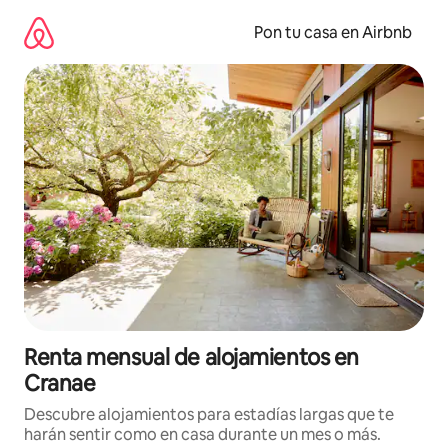
Omite
el
Pon tu casa en Airbnb
contenido
Renta mensual de alojamientos en
Cranae
Descubre alojamientos para estadías largas que te
harán sentir como en casa durante un mes o más.