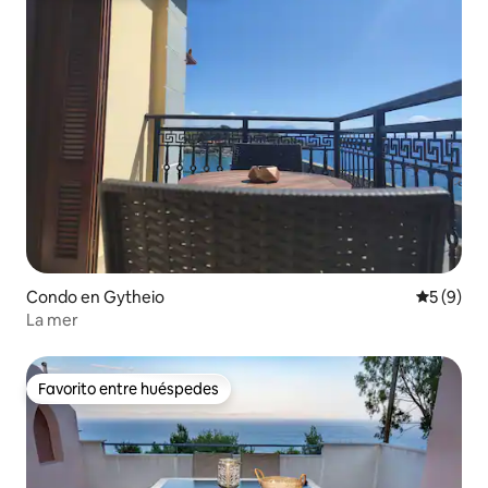
Condo en Gytheio
Calificac
5 (9)
La mer
Favorito entre huéspedes
Favorito entre huéspedes