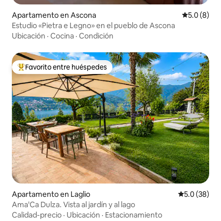
Apartamento en Ascona
Calificació
5.0 (8)
Estudio «Pietra e Legno» en el pueblo de Ascona
Ubicación
·
Cocina
·
Condición
Favorito entre huéspedes
Favorito entre huéspedes preferido
Apartamento en Laglio
Calificación
5.0 (38)
Ama'Ca Dulza. Vista al jardín y al lago
Calidad-precio
·
Ubicación
·
Estacionamiento