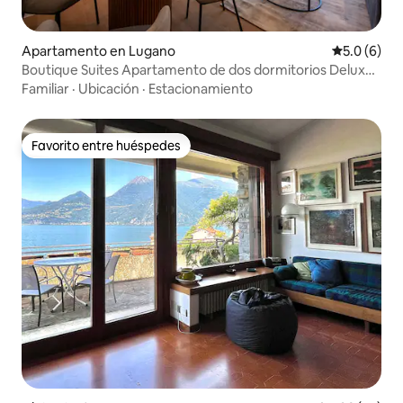
Apartamento en Lugano
Calificació
5.0 (6)
Boutique Suites Apartamento de dos dormitorios Deluxe -
Aire acondicionado
Familiar
·
Ubicación
·
Estacionamiento
Favorito entre huéspedes
Favorito entre huéspedes