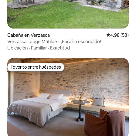
Cabaña en Verzasca
Calificación p
4.98 (58)
Verzasca Lodge Matilde - ¡Paraíso escondido!
Ubicación
·
Familiar
·
Exactitud
Favorito entre huéspedes
Favorito entre huéspedes