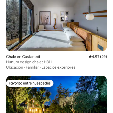
Chalé en Castanedi
Calificación p
4.97 (29)
Hunum design chalet H311
Ubicación
·
Familiar
·
Espacios exteriores
Favorito entre huéspedes
Favorito entre huéspedes