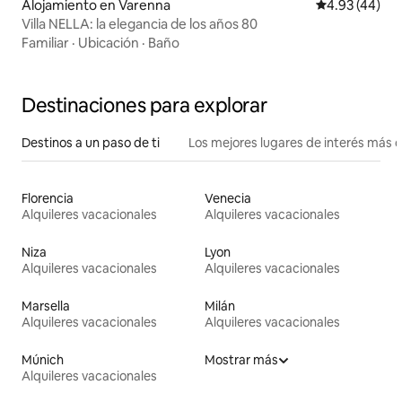
Alojamiento en Varenna
Calificación 
4.93 (44)
Villa NELLA: la elegancia de los años 80
Familiar
·
Ubicación
·
Baño
Destinaciones para explorar
Destinos a un paso de ti
Los mejores lugares de interés más 
Florencia
Venecia
Alquileres vacacionales
Alquileres vacacionales
Niza
Lyon
Alquileres vacacionales
Alquileres vacacionales
Marsella
Milán
Alquileres vacacionales
Alquileres vacacionales
Múnich
Mostrar más
Alquileres vacacionales