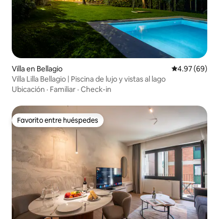
Villa en Bellagio
Calificación p
4.97 (69)
Villa Lilla Bellagio | Piscina de lujo y vistas al lago
Ubicación
·
Familiar
·
Check-in
Favorito entre huéspedes
Favorito entre huéspedes