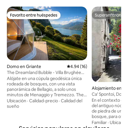
Favorito entre huéspedes
Superanfitrión
Favorito entre huéspedes
Superanfitrión
Domo en Griante
Calificación promedio: 4.94 de 
4.94 (16)
The Dreamland Bubble - Villa Brughée
Lago de Como
Alójate en una cúpula geodésica única
rodeada de bosques, con una vista
Alojamiento en G
panorámica de Bellagio, a solo unos
Ca' Spontoi, Do-M
minutos de Menaggio y Tremezzo. The
SPA
En el contexto de l
Dreamland Bubble ofrece comodidad,
Ubicación
·
Calidad-precio
·
Calidad del
del antiguo núcleo
privacidad y una conexión
sueño
de piedra de una c
verdaderamente inmersiva con la
bosque, para ofre
naturaleza. Totalmente equipado con
sensoriales exclus
todo lo que puedas necesitar, incluido
Familiar
·
Ubicació
bienvenida en las 
aire acondicionado para una máxima