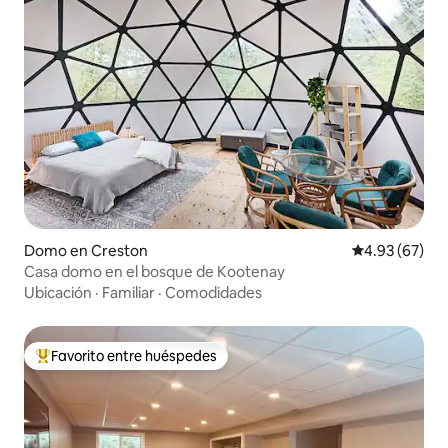
Domo en Creston
Calificación p
4.93 (67)
Casa domo en el bosque de Kootenay
Ubicación
·
Familiar
·
Comodidades
Favorito entre huéspedes
Favorito entre huéspedes preferido