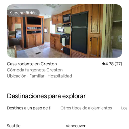
Superanfitrión
Superanfitrión
Casa rodante en Creston
Calificación 
4.78 (27)
Cómoda furgoneta Creston
Ubicación
·
Familiar
·
Hospitalidad
Destinaciones para explorar
Destinos a un paso de ti
Otros tipos de alojamientos
Los 
Seattle
Vancouver