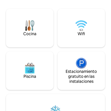
modernas que incluyen Wi-Fi y
baño con ducha y 
lavandería en la suite. Relájate en tu
equipada y elect
terraza privada, disfruta de las noches
para que cocines. 
alrededor de la parrilla y pasea por los
suelo radiante te
tranquilos senderos de la propiedad
cálido y las grand
mientras experimentas el encanto de la
sentir parte de la
vida rural.
tiene una barbaco
Cocina
Wifi
cubierto.
Estacionamiento
Piscina
gratuito en las
instalaciones