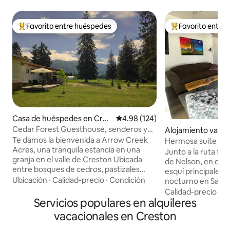
Favorito entre huéspedes
Favorito entre
Favorito entre huéspedes preferido
Favorito entre hu
Casa de huéspedes en Cres
Calificación promedio: 4.98 de 5
4.98 (124)
ton
Cedar Forest Guesthouse, senderos y
Alojamiento vacac
estancia en una granja
Central Kootenay
Te damos la bienvenida a Arrow Creek
Hermosa suite list
Acres, una tranquila estancia en una
esquí o la diversi
Junto a la ruta fer
granja en el valle de Creston Ubicada
de Nelson, en el c
entre bosques de cedros, pastizales
esquí principales y
abiertos y vistas a la montaña, nuestra
Ubicación
·
Calidad-precio
·
Condición
nocturno en Salm
casa de huéspedes privada se encuentra
hermosos lagos de 
Calidad-precio
·
Fa
en nuestra histórica granja familiar de 95
Servicios populares en alquileres
suite tiene capaci
acres, a solo 10 minutos de Creston y a
ya que tiene una
vacacionales en Creston
20 minutos del lago Kootenay. Disfruta
un sofá cama de a
de total privacidad con comodidades
individual. Tiene 