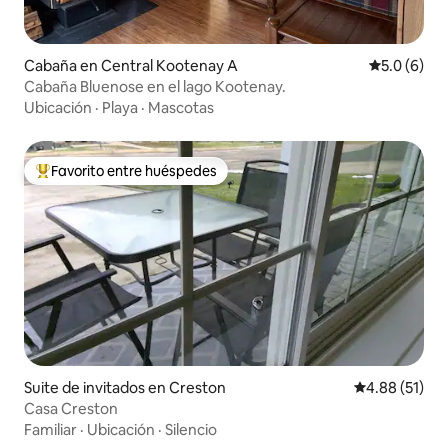
Cabaña en Central Kootenay A
Calificació
5.0 (6)
Cabaña Bluenose en el lago Kootenay.
Ubicación
·
Playa
·
Mascotas
Favorito entre huéspedes
Favorito entre huéspedes preferido
Suite de invitados en Creston
Calificación 
4.88 (51)
Casa Creston
Familiar
·
Ubicación
·
Silencio