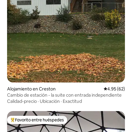
Alojamiento en Creston
Calificación p
4.95 (62)
Cambio de estación - la suite con entrada independiente
Calidad-precio
·
Ubicación
·
Exactitud
Favorito entre huéspedes
Favorito entre huéspedes preferido