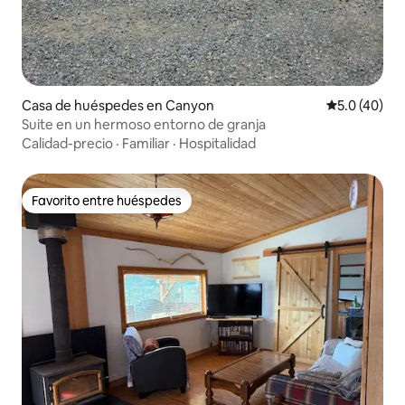
Casa de huéspedes en Canyon
Calificación
5.0 (40)
Suite en un hermoso entorno de granja
Calidad-precio
·
Familiar
·
Hospitalidad
Favorito entre huéspedes
Favorito entre huéspedes