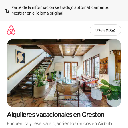
Omite
Parte de la información se tradujo automáticamente. 
el
Mostrar en el idioma original
contenido
Use app
Alquileres vacacionales en Creston
Encuentra y reserva alojamientos únicos en Airbnb