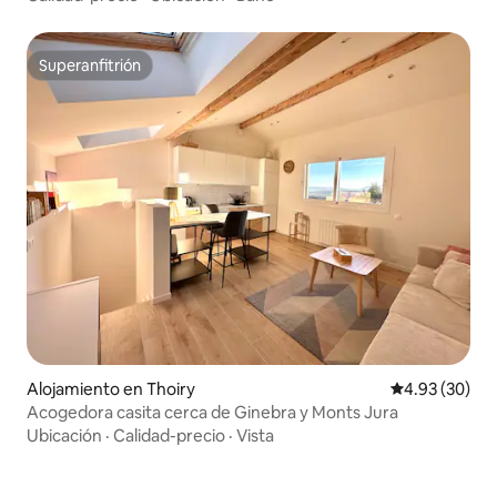
Superanfitrión
Superanfitrión
Alojamiento en Thoiry
Calificación p
4.93 (30)
Acogedora casita cerca de Ginebra y Monts Jura
Ubicación
·
Calidad-precio
·
Vista