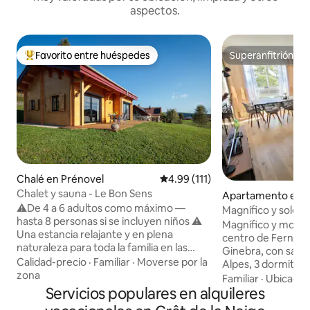
aspectos.
Favorito entre huéspedes
Superanfitrión
Favorito entre huéspedes preferido
Superanfitrión
Chalé en Prénovel
Calificación promedio: 4.99 de 5
4.99 (111)
Chalet y sauna - Le Bon Sens
Apartamento en 
⚠️De 4 a 6 adultos como máximo —
ltaire
Magnífico y solea
hasta 8 personas si se incluyen niños ⚠️
Magnífico y mode
Una estancia relajante y en plena
centro de Ferney-V
naturaleza para toda la familia en las
Ginebra, con sauna,
montañas del Jura. Disfrutar del
Calidad-precio
·
Familiar
·
Moverse por la
Alpes, 3 dormitorio
momento presente, relajarse, vivir
zona
Netflix y todo tip
Familiar
·
Ubicació
hermosas aventuras en las montañas del
Servicios populares en alquileres
cocina totalmente
Jura y sentirse como en casa en una
lavavajillas, micr