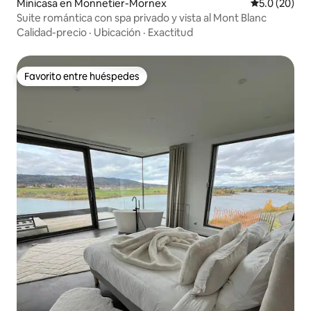
Minicasa en Monnetier-Mornex
Calificación
5.0 (20)
Suite romántica con spa privado y vista al Mont Blanc
Calidad-precio
·
Ubicación
·
Exactitud
Favorito entre huéspedes
Favorito entre huéspedes