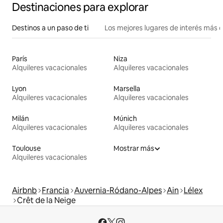
Destinaciones para explorar
Destinos a un paso de ti
Los mejores lugares de interés más 
París
Niza
Alquileres vacacionales
Alquileres vacacionales
Lyon
Marsella
Alquileres vacacionales
Alquileres vacacionales
Milán
Múnich
Alquileres vacacionales
Alquileres vacacionales
Toulouse
Mostrar más
Alquileres vacacionales
Airbnb
Francia
Auvernia-Ródano-Alpes
Ain
Lélex
Crêt de la Neige