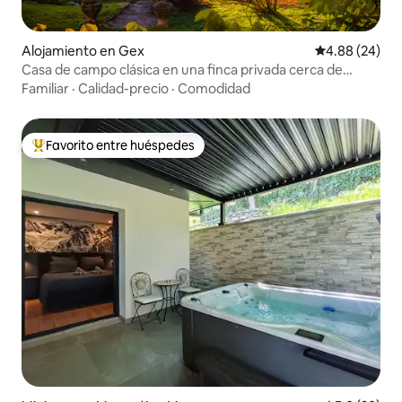
Alojamiento en Gex
Calificación p
4.88 (24)
Casa de campo clásica en una finca privada cerca de
Ginebra
Familiar
·
Calidad-precio
·
Comodidad
Favorito entre huéspedes
Favorito entre huéspedes preferido