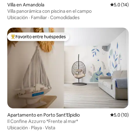
Villa en Amandola
Calificación
5.0 (14)
Villa panorámica con piscina en el campo
Ubicación
·
Familiar
·
Comodidades
Favorito entre huéspedes
Favorito entre huéspedes preferido
Apartamento en Porto Sant'Elpidio
Calificación
5.0 (10)
Il Confine Azzurro *Frente al mar*
Ubicación
·
Playa
·
Vista