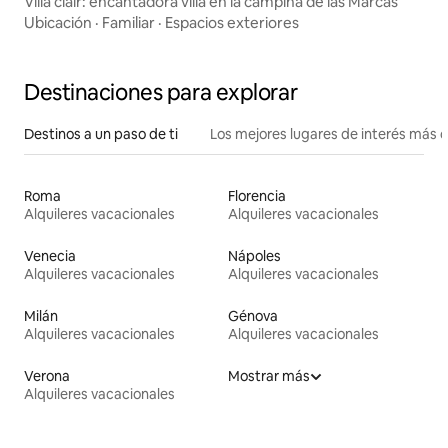
Villa clair: encantadora villa en la campiña de las Marcas
Ubicación
·
Familiar
·
Espacios exteriores
Destinaciones para explorar
Destinos a un paso de ti
Los mejores lugares de interés más 
Roma
Florencia
Alquileres vacacionales
Alquileres vacacionales
Venecia
Nápoles
Alquileres vacacionales
Alquileres vacacionales
Milán
Génova
Alquileres vacacionales
Alquileres vacacionales
Verona
Mostrar más
Alquileres vacacionales