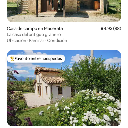
Casa de campo en Macerata
Calificación p
4.93 (88)
La casa del antiguo granero
Ubicación
·
Familiar
·
Condición
Favorito entre huéspedes
Favorito entre huéspedes preferido