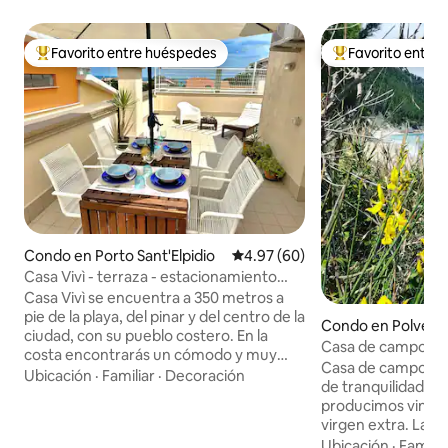
Favorito entre huéspedes
Favorito entre
Favorito entre huéspedes preferido
Favorito entre hu
Condo en Porto Sant'Elpidio
Calificación promedio: 4.97 de 
4.97 (60)
Casa Vivì - terraza - estacionamiento
interior
Casa Vivì se encuentra a 350 metros a
pie de la playa, del pinar y del centro de la
Condo en Polverig
ciudad, con su pueblo costero. En la
Casa de campo en 
costa encontrarás un cómodo y muy
Casa de campo q
largo sendero peatonal y para bicicletas.
Ubicación
·
Familiar
·
Decoración
de tranquilidad e
La casa es perfecta para quienes buscan
producimos vino D
comodidad y tranquilidad: en las
virgen extra. Las 
inmediaciones, encontrarás una
maravillas que nos
Ubicación
·
Familia