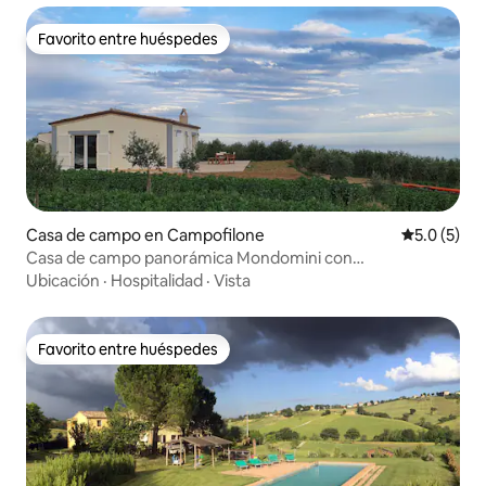
Favorito entre huéspedes
Favorito entre huéspedes
Casa de campo en Campofilone
Calificació
5.0 (5)
Casa de campo panorámica Mondomini con
impresionantes vistas
Ubicación
·
Hospitalidad
·
Vista
Favorito entre huéspedes
Favorito entre huéspedes