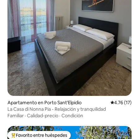
Apartamento en Porto Sant'Elpidio
Calificación 
4.76 (17)
La Casa di Nonna Pia - Relajación y tranquilidad
Familiar
·
Calidad-precio
·
Condición
Favorito entre huéspedes
Favorito entre huéspedes preferido