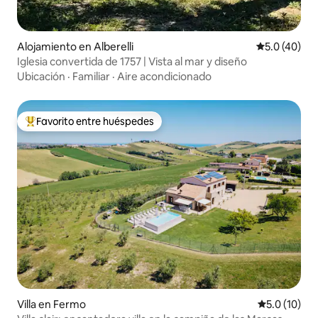
Alojamiento en Alberelli
Calificación
5.0 (40)
Iglesia convertida de 1757 | Vista al mar y diseño
Ubicación
·
Familiar
·
Aire acondicionado
Favorito entre huéspedes
Favorito entre huéspedes preferido
Villa en Fermo
Calificación
5.0 (10)