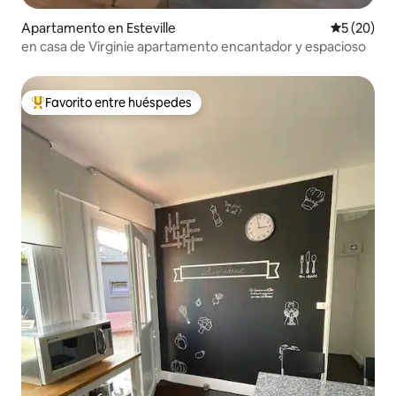
Apartamento en Esteville
Calificaci
5 (20)
en casa de Virginie apartamento encantador y espacioso
Favorito entre huéspedes
Favorito entre huéspedes preferido