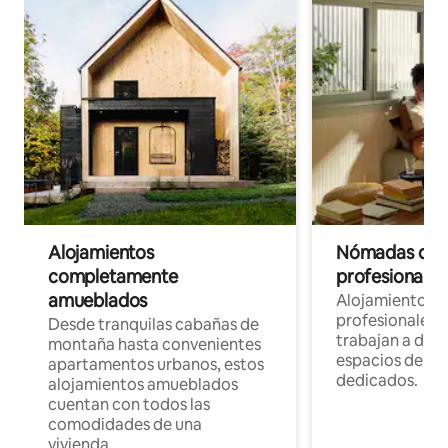
Alojamientos
Nómadas digit
completamente
profesionales 
amueblados
Alojamientos 
profesionales 
Desde tranquilas cabañas de
trabajan a dist
montaña hasta convenientes
espacios de tr
apartamentos urbanos, estos
dedicados.
alojamientos amueblados
cuentan con todos las
comodidades de una
vivienda.