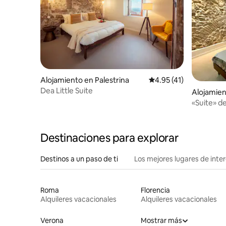
Alojamiento en Palestrina
Calificación promedio:
4.95 (41)
Dea Little Suite
Alojamien
«Suite» de
Destinaciones para explorar
Destinos a un paso de ti
Los mejores lugares de int
Roma
Florencia
Alquileres vacacionales
Alquileres vacacionales
Verona
Mostrar más