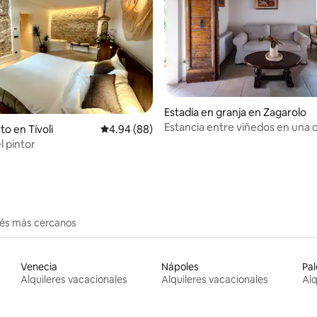
 4.95 de 5, 41 reseñas
Estadía en granja en Zagarolo
Estancia entre viñedos en una 
to en Tívoli
Calificación promedio: 4.94 de 5, 88 reseñas
4.94 (88)
campo del siglo XIX
l pintor
erés más cercanos
Venecia
Nápoles
Pa
Alquileres vacacionales
Alquileres vacacionales
Alq