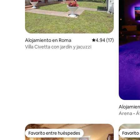
Alojamiento en Roma
Calificación promedio:
4.94 (17)
Villa Civetta con jardín y jacuzzi
Alojamien
la Sacra
Arena • Á
de hidrom
Favorito entre huéspedes
Favorito
Favorito entre huéspedes
Favorito