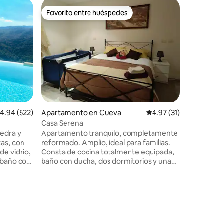
Cabaña e
Favorito entre huéspedes
Favor
Favorito entre huéspedes
Favorit
Un lugar
Podrás re
en este t
Encontrar
mucha veg
encantad
Regional
excursion
sus mona
aproximac
alificación promedio: 4.94 de 5, 522 reseñas
4.94 (522)
Apartamento en Cueva
Calificación promedio:
4.97 (31)
madera, l
bajo una 
Casa Serena
buena mú
edra y
Apartamento tranquilo, completamente
un sender
as, con
reformado. Amplio, ideal para familias.
que atrav
de vidrio,
Consta de cocina totalmente equipada,
 baño con
baño con ducha, dos dormitorios y una
una
gran sala de estar. Calefacción
independiente. Se encuentra en la zona
pado con
central de Cave, donde se puede llegar a
 El sitio
pie a bares, farmacias y supermercados.
A pocos kilómetros en coche se puede
no.
llegar al parque de atracciones Rainbow