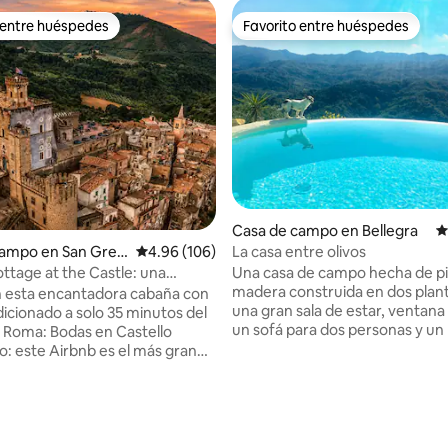
 entre huéspedes
Favorito entre huéspedes
 entre huéspedes
Favorito entre huéspedes
Casa de campo en Bellegra
C
La casa entre olivos
campo en San Greg
Calificación promedio: 4.96 de 5, 106 reseñas
4.96 (106)
ssola
Una casa de campo hecha de pi
tage at the Castle: una
madera construida en dos plant
 escapada a la aldea
n esta encantadora cabaña con
una gran sala de estar, ventana 
dicionado a solo 35 minutos del
un sofá para dos personas y un
as en Castello
sauna; en el segundo piso hay 
o: este Airbnb es el más grande
habitación doble. Al aire libre, hay un
 dentro de los muros del
4.96 de 5, 228 reseñas
gran jardín con un porche equi
üedades,
barbacoa y una mesa de madera.
 combina elegancia atemporal
está ubicado en las agradables colinas
didades como camas
entre Bellegra y Olevano Roma
s, televisores inteligentes,