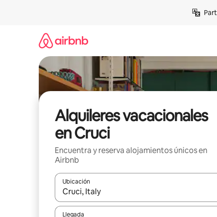
Omite
Part
el
contenido
Alquileres vacacionales
en Cruci
Encuentra y reserva alojamientos únicos en
Airbnb
Ubicación
Cuando los resultados estén disponibles, navega co
Llegada