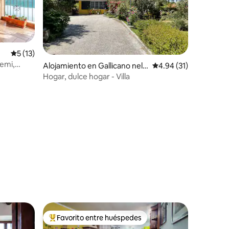
Calificación promedio: 5 de 5, 13 reseñas
5 (13)
Nemi,
Alojamiento en Gallicano nel L
Calificación promedio:
4.94 (31)
azio
Hogar, dulce hogar - Villa
Favorito entre huéspedes
Favorito entre huéspedes preferido