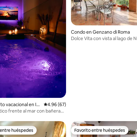
Condo en Genzano di Roma
Dolce Vita con vista al lago de 
 4.94 de 5, 17 reseñas
cerca de Roma
to vacacional en Iso
Calificación promedio: 4.96 de 5, 67 reseñas
4.96 (67)
tico frente al mar con bañera
asaje (FCO)
 entre huéspedes
Favorito entre huéspedes
 entre huéspedes
Favorito entre huéspedes