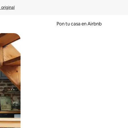
 original
Pon tu casa en Airbnb
o o desliza el dedo.