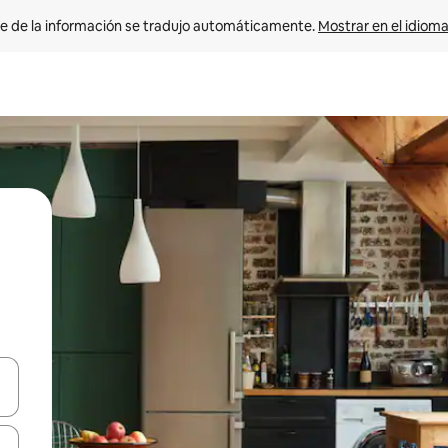
e de la información se tradujo automáticamente. 
Mostrar en el idioma
n las teclas de flecha hacia arriba y hacia abajo o explora con el tact