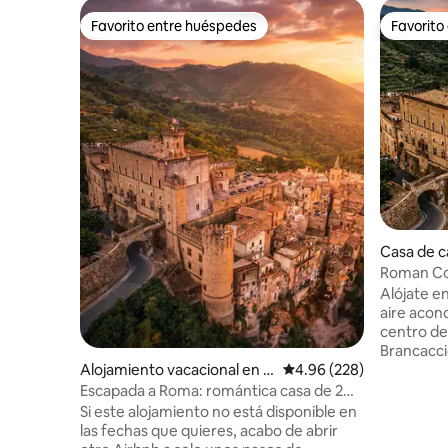
Favorito entre huéspedes
Favorito
Favorito entre huéspedes
Favorito
Casa de 
orio da Sa
Roman Cot
acogedora
Alójate e
aire acon
centro de Roma: Bod
Brancacci
conectado
Alojamiento vacacional en S
Calificación promedio: 
4.96 (228)
castillo ☁️🏰 Adornada con antig
an Gregorio da Sassola
Escapada a Roma: romántica casa de 2
la cabaña
dormitorios en las murallas del castillo
Si este alojamiento no está disponible en
con como
las fechas que quieres, acabo de abrir
acogedora