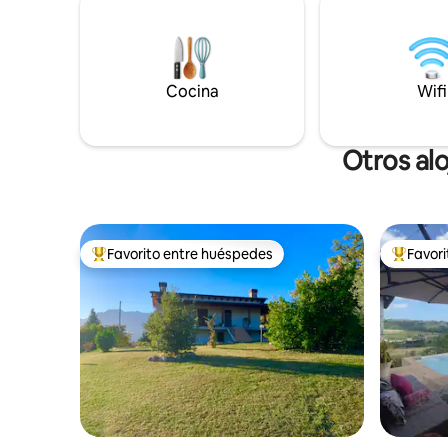
Interactúa con la naturaleza y conoce a
un poco e
nuestros amigables animales de granja:
puedes en
cabras, gallinas, patos, gatos y nuestro
el fin de
adorable perro.
Cocina
Wifi
Otros al
Favorito entre huéspedes
Favor
Favorito entre huéspedes preferido
Favorito