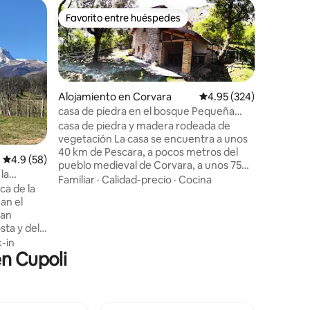
Alojamien
Favorito entre huéspedes
Favorit
Favorito entre huéspedes
Favorit
corvino
Casa de 
en Colle
​✨ Descub
Vincenzo
elegante 
rodeada d
Sala de 
Ubicació
Alojamiento en Corvara
Calificación promedio: 
4.95 (324)
totalment
interiore
casa de piedra en el bosque Pequeña
3 baños 
casa en el bosque
casa de piedra y madera rodeada de
panorámic
vegetación La casa se encuentra a unos
para cenas
40 km de Pescara, a pocos metros del
Calificación promedio: 4.9 de 5, 58 reseñas
4.9 (58)
ideal par
pueblo medieval de Corvara, a unos 750
relajació
la
metros sobre el nivel del mar. Está
Familiar
·
Calidad-precio
·
Cocina
las mont
ca de la
ubicado en el centro de un bosque de
al aire li
an el
unos 25000 metros cuadrados
propieda
San
totalmente utilizable. El lugar es muy
sta y del
tranquilo,la calle es privada con puerta
a 2 horas
-in
Desde casa hay varios senderos que
en Cupoli
permiten paseos relajantes Desde
La
Corvara puedes llegar fácilmente a
a
Rocca Calascio, 30 km Stefano di
 autos, un
sessanio, 28 km Sulmona, 25 km Parque
ín
de lavandería a 30 km