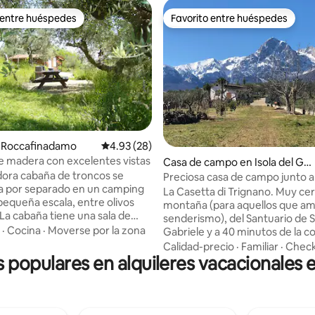
 entre huéspedes
Favorito entre huéspedes
 entre huéspedes
Favorito entre huéspedes
: 5.0 de 5, 19 reseñas
 Roccafinadamo
Calificación promedio: 4.93 de 5, 28 reseñas
4.93 (28)
 madera con excelentes vistas
Casa de campo en Isola del Gr
ora cabaña de troncos se
an Sasso D'italia
Preciosa casa de campo junto a 
a por separado en un camping
montaña Gran Sasso.
La Casetta di Trignano. Muy cer
 pequeña escala, entre olivos
montaña (para aquellos que am
 La cabaña tiene una sala de
senderismo), del Santuario de 
 incluye una cocina pequeña y
·
Cocina
·
Moverse por la zona
Gabriele y a 40 minutos de la co
ara dormir para dos personas.
Adriático. A 1 hora de Pescara, 
Calidad-precio
·
Familiar
·
Check
 de la cabaña puedes ver los
s populares en alquileres vacacionales 
de Pescara, a 2 horas, de los aeropuertos
Gran Sasso a un lado y las altas
de Roma, en coche o autobús. 
e la Majella al otro lado. En la
estructura, totalmente vallada, tiene un
ay mucha privacidad. La
entrada privada, 3 lugares para
de acceso municipal al sitio es
patio con mesa y sillas en el jard