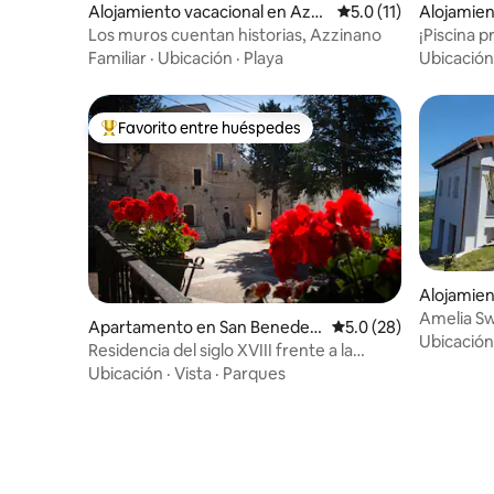
Alojamiento vacacional en Azzi
Calificación promedio
5.0 (11)
Alojamie
nano
Los muros cuentan historias, Azzinano
¡Piscina p
dormitori
Familiar
·
Ubicación
·
Playa
Ubicación
Favorito entre huéspedes
Favorito entre huéspedes preferido
Alojamien
Amelia Sw
Apartamento en San Benedett
Calificación promedio
5.0 (28)
Ubicación
o In Perillis
Residencia del siglo XVIII frente a la
abadía
Ubicación
·
Vista
·
Parques