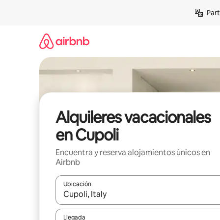
Omite
Part
el
contenido
Alquileres vacacionales
en Cupoli
Encuentra y reserva alojamientos únicos en
Airbnb
Ubicación
Cuando los resultados estén disponibles, navega co
Llegada