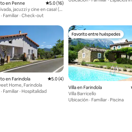
: 5.0 de 5, 11 reseñas
nto en Penne
Calificación promedio: 5.0 de 5, 16 reseñas
5.0 (16)
rivada, jacuzzi y cine en casa! (3
os)
·
Familiar
·
Check-out
Favorito entre huéspedes
Favorito entre huéspedes
to en Farindola
Calificación promedio: 5.0 de 5, 4 reseñas
5.0 (4)
eet Home, Farindola
: 5.0 de 5, 28 reseñas
Villa en Farindola
·
Familiar
·
Hospitalidad
Villa Barricello
Ubicación
·
Familiar
·
Piscina