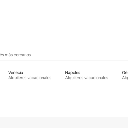
erés más cercanos
Venecia
Nápoles
Gé
Alquileres vacacionales
Alquileres vacacionales
Alq