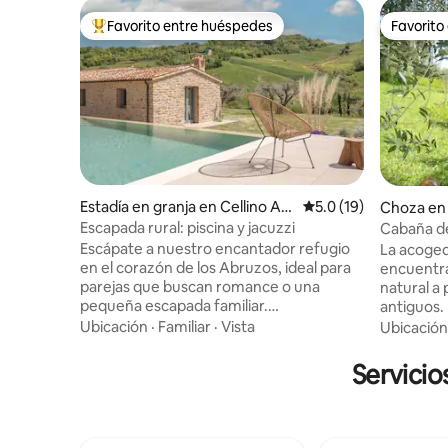
Favorito entre huéspedes
Favorito
Favorito entre huéspedes preferido
Favorito
Estadía en granja en Cellino Att
Calificación promedio
5.0 (19)
Choza en
anasio
Escapada rural: piscina y jacuzzi
Cabaña de
Escápate a nuestro encantador refugio
La acoged
en el corazón de los Abruzos, ideal para
encuentr
parejas que buscan romance o una
natural a
pequeña escapada familiar.
antiguos.
Perfectamente situado entre el mar y las
estar que
Ubicación
·
Familiar
·
Vista
Ubicación
montañas, nuestro alojamiento ofrece
un área p
impresionantes alrededores naturales.
Alrededor
Servicio
Disfruta de servicios exclusivos al aire
picos del 
libre: una piscina refrescante, un
montañas d
relajante jacuzzi, una acogedora
terraza h
chimenea y un comedor al aire libre.
carretera 