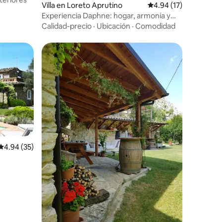
Villa en Loreto Aprutino
Calificación promedio:
4.94 (17)
Experiencia Daphne: hogar, armonía y
jardín
Calidad-precio
·
Ubicación
·
Comodidad
Calificación promedio: 4.94 de 5, 35 reseñas
4.94 (35)