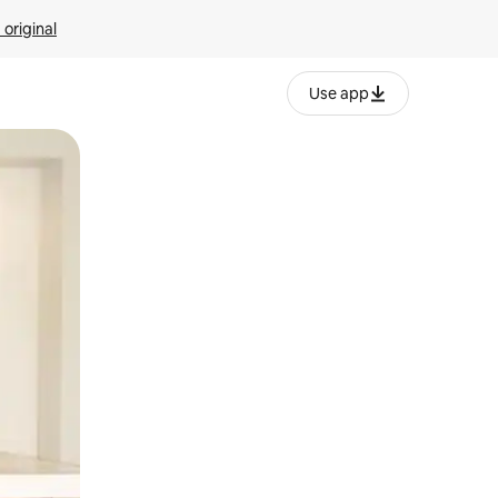
 original
Use app
o o desliza el dedo.