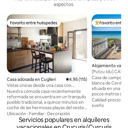
aspectos.
Favorito entre huéspedes
Favorito entre
Favorito entre huéspedes
Favorito entre hu
Alojamiento vacac
tzu Idu
[Putzu Idu] CASA 
mar exclusivo
Casa de campo en 
Casa adosada en Cuglieri
Calificación promedio: 4.95 de 5
4.95 (115)
blanca de Cerdeña
Vistas únicas desde una casa con
situada en una ubi
encanto
Nuestra cómoda casa recientemente
pocos metros del 
reformada se encuentra en un tranquilo
terraza con vistas
Calidad-precio
·
Ub
pueblo tradicional, a quince minutos en
directo a la playa 
sueño
coche de las hermosas playas del oeste
Putzu Idu. Ha sid
de Cerdeña. Todas las habitaciones y los
Ubicación
·
Familiar
·
Decoración
amueblada y equip
espacios exteriores tienen vistas únicas
Servicios populares en alquileres
habitaciones doble
al pueblo, la naturaleza o el mar. Disfruta
vacacionales en Crucuris/Curcuris
acondicionado, 2 