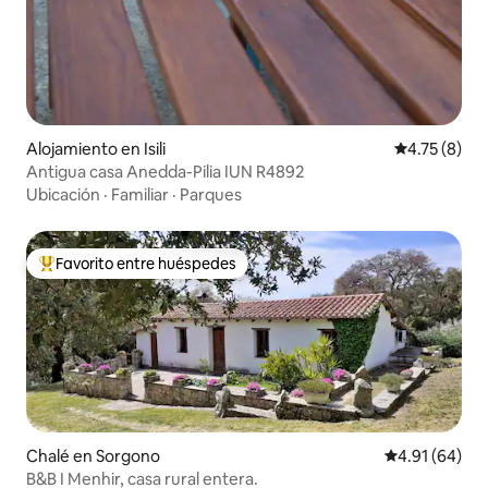
Alojamiento en Isili
Calificación
4.75 (8)
Antigua casa Anedda-Pilia IUN R4892
Ubicación
·
Familiar
·
Parques
Favorito entre huéspedes
Favorito entre huéspedes preferido
Chalé en Sorgono
Calificación 
4.91 (64)
B&B I Menhir, casa rural entera.