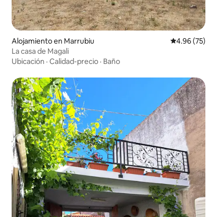
Alojamiento en Marrubiu
Calificación p
4.96 (75)
La casa de Magali
Ubicación
·
Calidad-precio
·
Baño