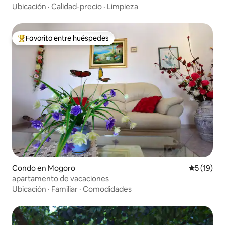
Ubicación
·
Calidad-precio
·
Limpieza
Favorito entre huéspedes
Favorito entre huéspedes preferido
Condo en Mogoro
Calificaci
5 (19)
apartamento de vacaciones
Ubicación
·
Familiar
·
Comodidades