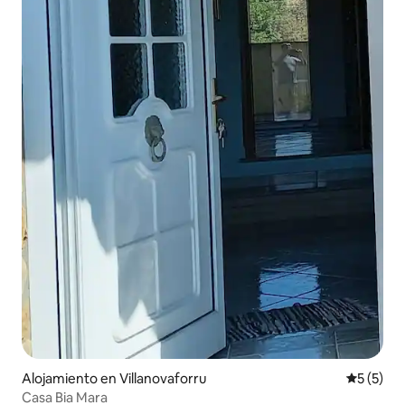
Alojamiento en Villanovaforru
Calificac
5 (5)
Casa Bia Mara