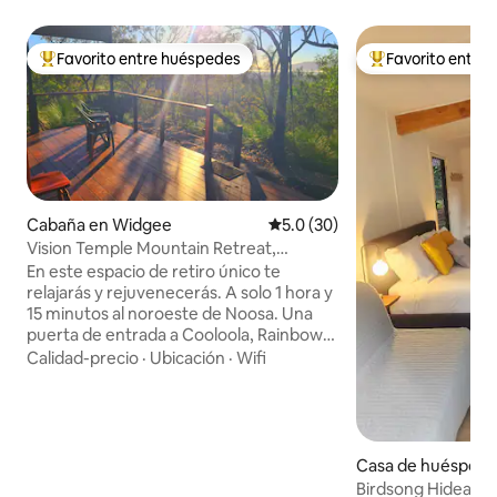
Favorito entre huéspedes
Favorito entre
Favorito entre huéspedes preferido
Favorito entre hu
Cabaña en Widgee
Calificación promedio: 5.0 de 
5.0 (30)
Vision Temple Mountain Retreat,
Widgee, Gympie, Queensland
En este espacio de retiro único te
relajarás y rejuvenecerás. A solo 1 hora y
15 minutos al noroeste de Noosa. Una
puerta de entrada a Cooloola, Rainbow
Beach y las montañas Bunya. Vida fuera
Calidad-precio
·
Ubicación
·
Wifi
de la red, baño al aire libre, baño
separado con vistas, privacidad total.
Adéntrate en el territorio de caminatas
por el monte Widgee. La roca serpentina
y los antiguos árboles de hierba son
Casa de huéspede
centinelas silenciosos. Rampas de fácil
sworth
Birdsong Hideawa