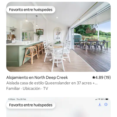
Favorito entre huéspedes
Favorito entre huéspedes
Alojamiento en North Deep Creek
Calificación 
4.89 (19)
Aislada casa de estilo Queenslander en 37 acres +
impresionantes vistas
Familiar
·
Ubicación
·
TV
Favorito entre huéspedes
Favorito entre huéspedes