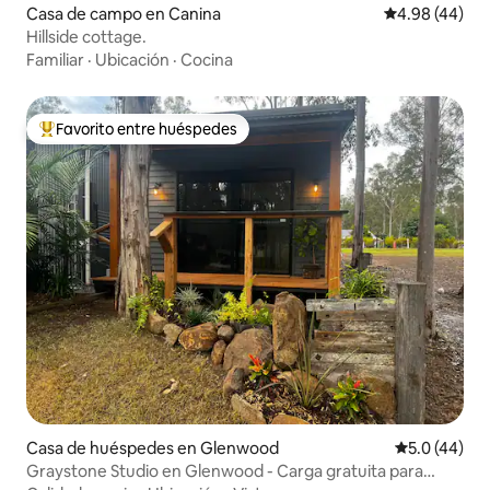
Casa de campo en Canina
Calificación p
4.98 (44)
Hillside cottage.
Familiar
·
Ubicación
·
Cocina
Favorito entre huéspedes
Favorito entre huéspedes preferido
Casa de huéspedes en Glenwood
Calificación
5.0 (44)
Graystone Studio en Glenwood - Carga gratuita para