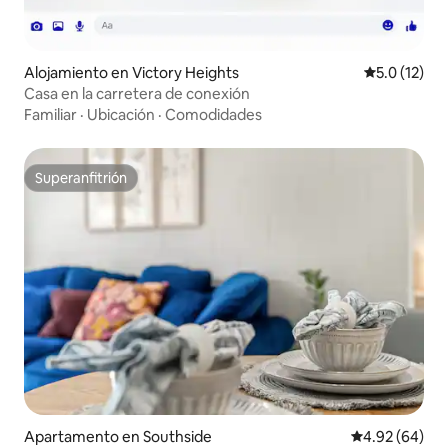
Alojamiento en Victory Heights
Calificación
5.0 (12)
Casa en la carretera de conexión
Familiar
·
Ubicación
·
Comodidades
Superanfitrión
Superanfitrión
Apartamento en Southside
Calificación p
4.92 (64)