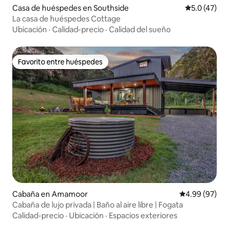
Casa de huéspedes en Southside
Calificación
5.0 (47)
La casa de huéspedes Cottage
Ubicación
·
Calidad-precio
·
Calidad del sueño
Favorito entre huéspedes
Favorito entre huéspedes
Cabaña en Amamoor
Calificación p
4.99 (97)
Cabaña de lujo privada | Baño al aire libre | Fogata
Calidad-precio
·
Ubicación
·
Espacios exteriores