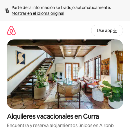
Omite
Parte de la información se tradujo automáticamente. 
el
Mostrar en el idioma original
contenido
Use app
Alquileres vacacionales en Curra
Encuentra y reserva alojamientos únicos en Airbnb