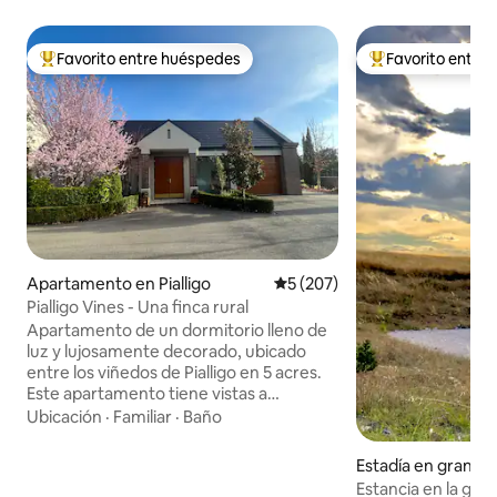
Favorito entre huéspedes
Favorito entre
Favorito entre huéspedes preferido
Favorito entre hu
Apartamento en Pialligo
Calificación promedio: 5 de 5
5 (207)
Pialligo Vines - Una finca rural
Apartamento de un dormitorio lleno de
luz y lujosamente decorado, ubicado
entre los viñedos de Pialligo en 5 acres.
Este apartamento tiene vistas a
Parliament House y está a solo 8 minutos
Ubicación
·
Familiar
·
Baño
en coche de la ciudad de Canberra y a 3
minutos en coche del aeropuerto. A
Estadía en granja 
pocos pasos del Rodneys Nursery Cafe,
o
Estancia en la gran