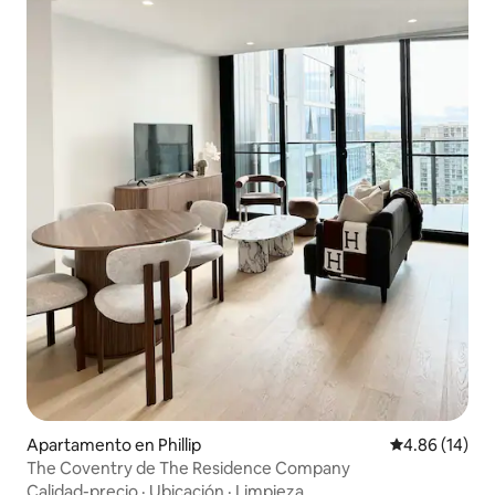
Apartamento en Phillip
Calificación 
4.86 (14)
The Coventry de The Residence Company
Calidad-precio
·
Ubicación
·
Limpieza