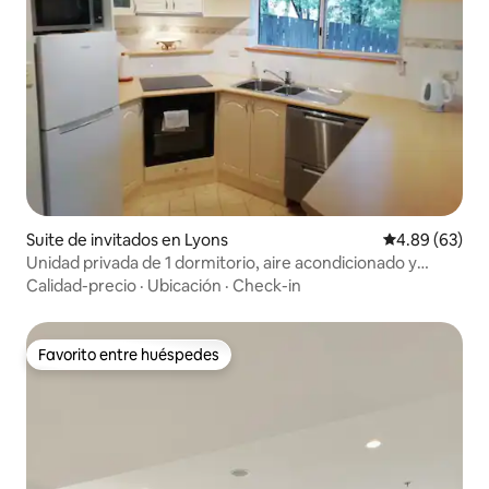
Suite de invitados en Lyons
Calificación p
4.89 (63)
Unidad privada de 1 dormitorio, aire acondicionado y
terraza cubierta
Calidad-precio
·
Ubicación
·
Check-in
Favorito entre huéspedes
Favorito entre huéspedes