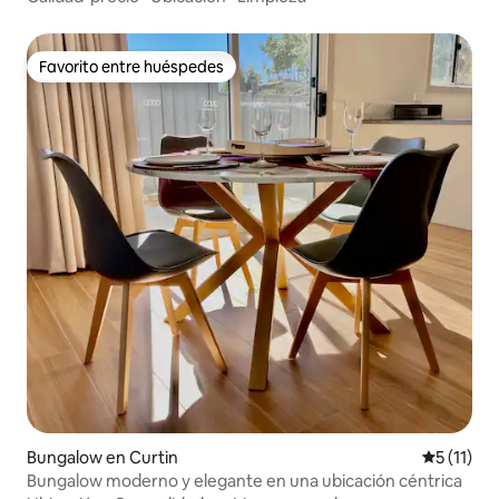
Favorito entre huéspedes
Favorito entre huéspedes
Bungalow en Curtin
Calificaci
5 (11)
Bungalow moderno y elegante en una ubicación céntrica