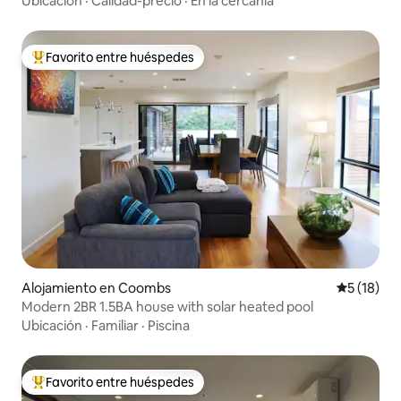
Ubicación
·
Calidad-precio
·
En la cercanía
Favorito entre huéspedes
Favorito entre huéspedes preferido
Alojamiento en Coombs
Calificaci
5 (18)
Modern 2BR 1.5BA house with solar heated pool
Ubicación
·
Familiar
·
Piscina
Favorito entre huéspedes
Favorito entre huéspedes preferido