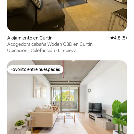
Alojamiento en Curtin
Calificació
4.8 (5)
Acogedora cabaña Woden CBD en Curtin
Ubicación
·
Calefacción
·
Limpieza
Favorito entre huéspedes
Favorito entre huéspedes