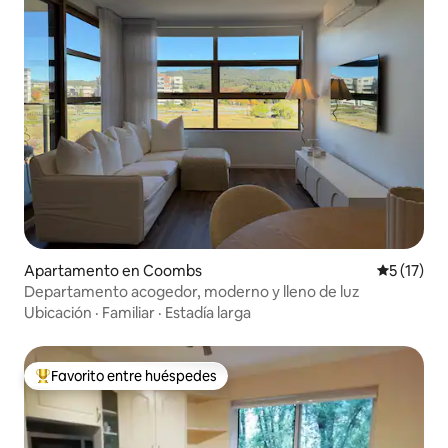
Apartamento en Coombs
Calificaci
5 (17)
Departamento acogedor, moderno y lleno de luz
Ubicación
·
Familiar
·
Estadía larga
Favorito entre huéspedes
Favorito entre huéspedes preferido