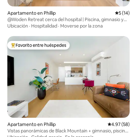
Apartamento en Phillip
Calificaci
5 (14)
@Woden Retreat cerca del hospital | Piscina, gimnasio y
estacionamiento
Ubicación
·
Hospitalidad
·
Moverse por la zona
Favorito entre huéspedes
Favorito entre huéspedes preferido
Apartamento en Phillip
Calificación p
4.97 (58)
Vistas panorámicas de Black Mountain + gimnasio, piscina
y spa