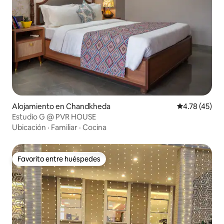
Alojamiento en Chandkheda
Calificación 
4.78 (45)
Estudio G @ PVR HOUSE
Ubicación
·
Familiar
·
Cocina
Favorito entre huéspedes
Favorito entre huéspedes