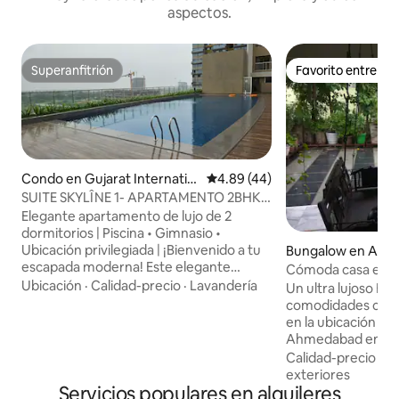
aspectos.
Superanfitrión
Favorito entre h
Superanfitrión
Favorito entre h
Condo en Gujarat Internatio
Calificación promedio: 4.89 de 
4.89 (44)
nal Finance Tec-City
SUITE SKYLÎNE 1- APARTAMENTO 2BHK +
piscina
Elegante apartamento de lujo de 2
dormitorios | Piscina • Gimnasio •
Ubicación privilegiada | ¡Bienvenido a tu
Bungalow en Ah
escapada moderna! Este elegante
Cómoda casa en la
apartamento de lujo de 2 dormitorios y 2
Ubicación
·
Calidad-precio
·
Lavandería
privilegiada de Ab
Un ultra lujoso Ba
baños es perfecto para familias, viajeros
comodidades comp
de negocios o pequeños grupos que
en la ubicación má
buscan comodidad y conveniencia.
Ahmedabad en S.G
Ubicado en un entorno tranquilo y
Road. Cuidador a
Calidad-precio
·
Fa
relajante. El espacio Amplio 2 BHK con
disponible. A solo
exteriores
decoración contemporánea Cómodo
Servicios populares en alquileres
'way, acceso BRTS,