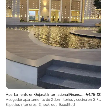
Apartamento en Gujarat International Finance
Calificación 
4.75 (12)
Tec-City
Acogedor apartamento de 2 dormitorios y cocina en GIFT
City | Familias y profesionales
Espacios interiores
·
Check-out
·
Exactitud