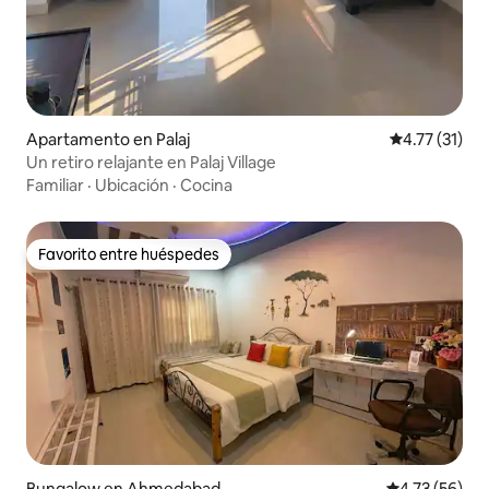
Apartamento en Palaj
Calificación 
4.77 (31)
Un retiro relajante en Palaj Village
Familiar
·
Ubicación
·
Cocina
Favorito entre huéspedes
Favorito entre huéspedes
Bungalow en Ahmedabad
Calificación 
4.73 (56)