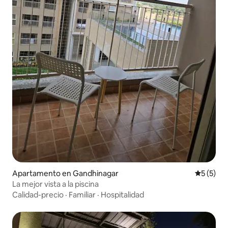
Apartamento en Gandhinagar
Calificac
5 (5)
La mejor vista a la piscina
Calidad-precio
·
Familiar
·
Hospitalidad