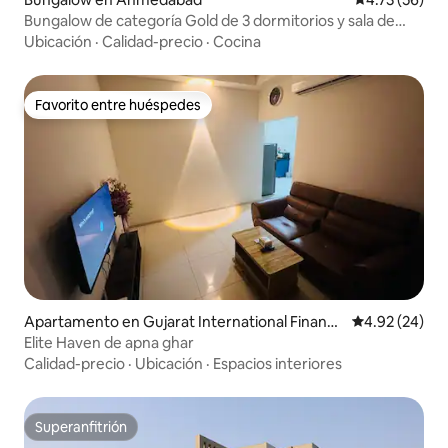
Bungalow de categoría Gold de 3 dormitorios y sala de
estar cerca del lago Kankaria
Ubicación
·
Calidad-precio
·
Cocina
Favorito entre huéspedes
Favorito entre huéspedes
Apartamento en Gujarat International Finance
Calificación p
4.92 (24)
Tec-City
Elite Haven de apna ghar
Calidad-precio
·
Ubicación
·
Espacios interiores
Superanfitrión
Superanfitrión