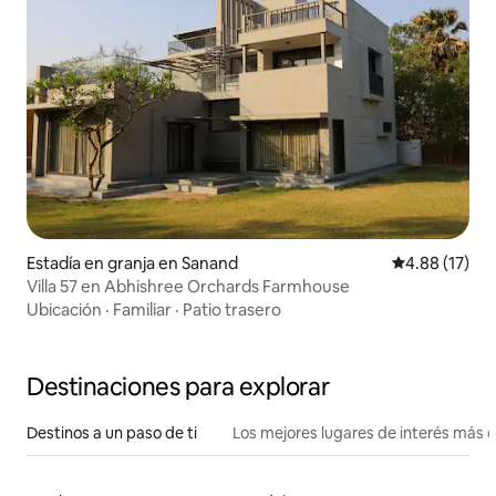
Estadía en granja en Sanand
Calificación 
4.88 (17)
Villa 57 en Abhishree Orchards Farmhouse
Ubicación
·
Familiar
·
Patio trasero
Destinaciones para explorar
Destinos a un paso de ti
Los mejores lugares de interés más 