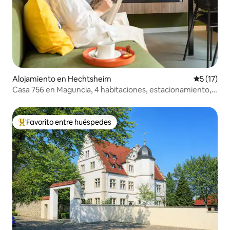
Alojamiento en Hechtsheim
Calificaci
5 (17)
Casa 756 en Maguncia, 4 habitaciones, estacionamiento,
sauna, cocina al aire libre
Favorito entre huéspedes
Favorito entre huéspedes preferido