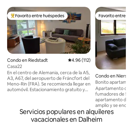
Favorito entre huéspedes
Favorito entre h
Favorito entre huéspedes preferido
Favorito entre h
Condo en Riedstadt
Calificación promedio: 4.96 de 5
4.96 (112)
Casa22
En el centro de Alemania, cerca de la A5,
Condo en Nierstei
A3, A67, del aeropuerto de Fráncfort del
Bonito apartament
Meno-Rin (FRA). Se recomienda llegar en
ciudad vinícola de
Apartamento de v
automóvil. Estacionamiento gratuito y
fumadores de 55 m
garaje para bicicletas. Conexión eléctrica
apartamento de 2 
de 400 V trifásica/11 kW (CCE de 5 polos)
amplio y se encuen
y Wallbox de 11 kW/enchufe tipo 2
Servicios populares en alquileres
una casa con dos 
disponibles para vehículos eléctricos. Es
independiente. A
posible llegar en transporte público
vacacionales en Dalheim
tienen ventanas 
(autobús). Ubicación tranquila y rural
vistas al jardín. Lo
cerca de Fráncfort del Meno,