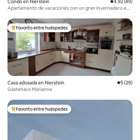
Condo en Nierstein
Calificación 
4.92 (49)
Apartamento de vacaciones con un gran invernadero en
Nierstein
Favorito entre huéspedes
Favorito entre huéspedes preferido
Casa adosada en Nierstein
Calificaci
5 (29)
Gästehaus Marianne
Favorito entre huéspedes
Favorito entre huéspedes preferido