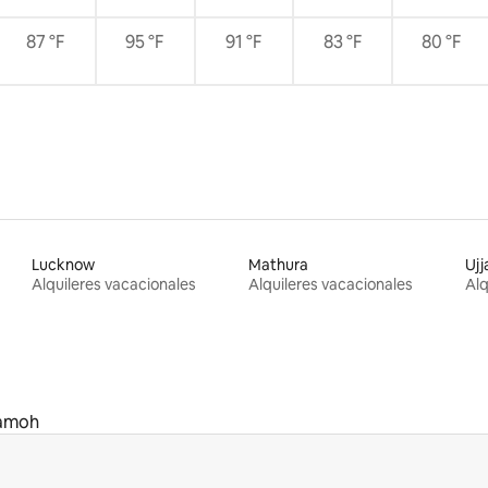
87 °F
95 °F
91 °F
83 °F
80 °F
Lucknow
Mathura
Ujj
Alquileres vacacionales
Alquileres vacacionales
Alq
amoh