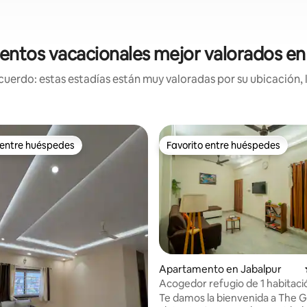
entos vacacionales mejor valorados 
uerdo: estas estadías están muy valoradas por su ubicación, 
 entre huéspedes
Favorito entre huéspedes
 entre huéspedes
Favorito entre huéspedes
Apartamento en Jabalpur
Acogedor refugio de 1 habitaci
Jabalpur | The Gharrr Stay
Te damos la bienvenida a The G