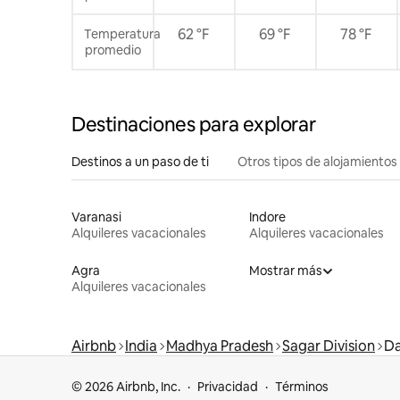
62 °F
69 °F
78 °F
Temperatura
promedio
Destinaciones para explorar
Destinos a un paso de ti
Otros tipos de alojamientos
Varanasi
Indore
Alquileres vacacionales
Alquileres vacacionales
Agra
Mostrar más
Alquileres vacacionales
Airbnb
India
Madhya Pradesh
Sagar Division
D
© 2026 Airbnb, Inc.
Privacidad
Términos