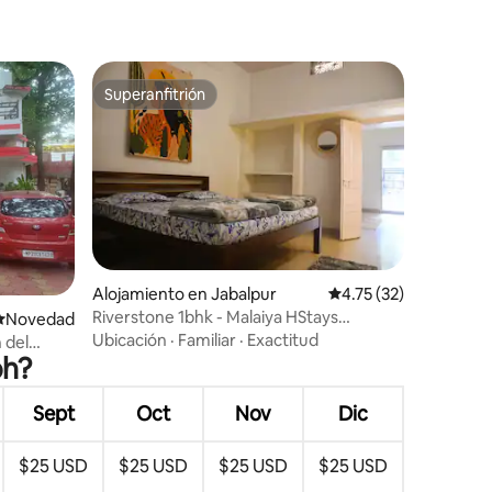
Superanfitrión
Superanfitrión
Alojamiento en Jabalpur
Calificación promedio:
4.75 (32)
Riverstone 1bhk - Malaiya HStays
Lugar para hospedarse
Novedad
(Malasia)
Ubicación
·
Familiar
·
Exactitud
 del
oh?
Sept
Oct
Nov
Dic
$25 USD
$25 USD
$25 USD
$25 USD