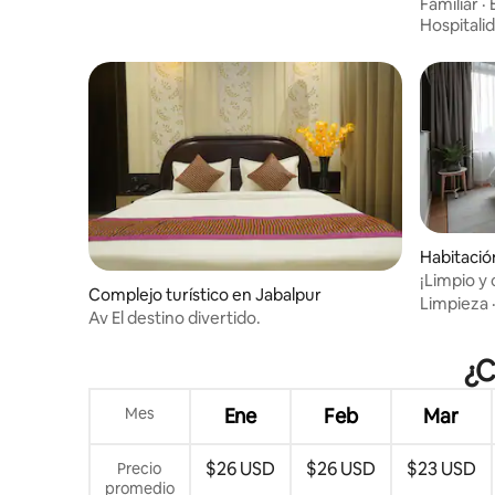
Ardor Ho
Familiar
·
Hospitali
Habitació
¡Limpio y
Complejo turístico en Jabalpur
Limpieza
Av El destino divertido.
¿C
Mes
Ene
Feb
Mar
$26 USD
$26 USD
$23 USD
Precio
promedio