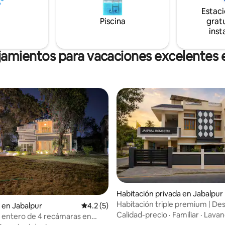
tes y lugares de interés
Estac
, además de espacios
os tranquilos, una cocina
Piscina
gratu
e funcional y tres balcones.
inst
rictamente prohibido fumar!
ojamientos para vacaciones excelentes
Habitación privada en Jabalpur
Habitación triple premium | D
 en Jabalpur
Calificación promedio: 4.2 de 5, 5 reseñas
4.2 (5)
disponible | Aire acondicionado 
Calidad-precio
·
Familiar
·
Lavan
 entero de 4 recámaras en