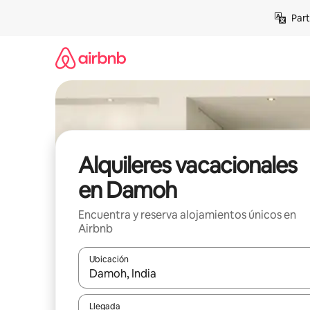
Omite
Part
el
contenido
Alquileres vacacionales
en Damoh
Encuentra y reserva alojamientos únicos en
Airbnb
Ubicación
Cuando los resultados estén disponibles, navega co
Llegada