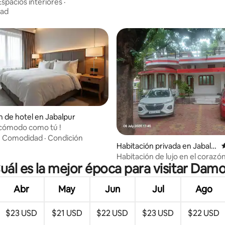
mestay
Espacios interiores
·
dad
n de hotel en Jabalpur
 cómodo como tú !
·
Comodidad
·
Condición
Habitación privada en Jabalp
ur
Habitación de lujo en el corazón
uál es la mejor época para visitar Dam
bullicioso NapierTown de JBP
Abr
May
Jun
Jul
Ago
$23 USD
$21 USD
$22 USD
$23 USD
$22 USD