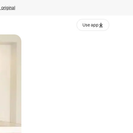
 original
Use app
o o desliza el dedo.