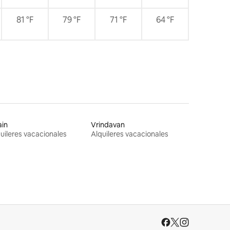
81 °F
79 °F
71 °F
64 °F
ain
Vrindavan
uileres vacacionales
Alquileres vacacionales