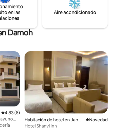
ionamiento
ito en las
Aire acondicionado
alaciones
 en Damoh
Calificación promedio: 4.83 de 5, 6 reseñas
4.83 (6)
esayuno
Habitación de hotel en Jabal
Lugar para hospedars
Novedad
| Wi-Fi
dería
pur
Hotel Shanvi Inn