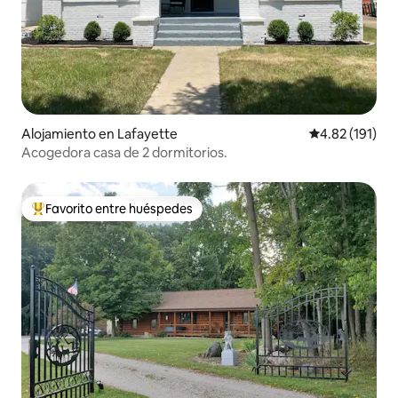
Alojamiento en Lafayette
Calificación p
4.82 (191)
Acogedora casa de 2 dormitorios.
Favorito entre huéspedes
Favorito entre huéspedes preferido