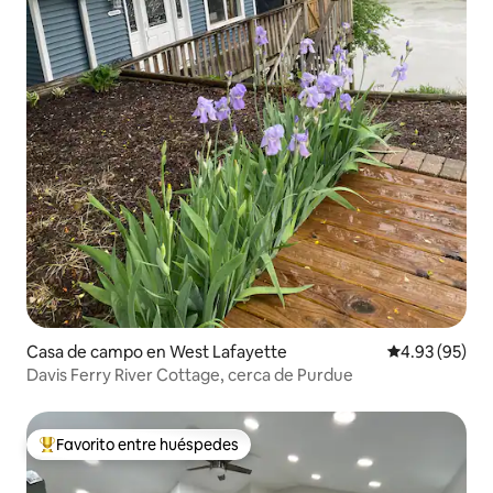
Casa de campo en West Lafayette
Calificación p
4.93 (95)
Davis Ferry River Cottage, cerca de Purdue
Favorito entre huéspedes
Favorito entre huéspedes preferido