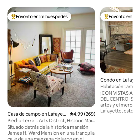
Favorito entre huéspedes
Favorito entre
Favorito entre huéspedes preferido
Favorito entre hu
Condo en Lafayet
Habitación tamaño 
centro de la ciuda
¡CON VISTAS A LA
DEL CENTRO! Situad
artes y el mercado
Lafayette, este a
Casa de campo en Lafayett
Calificación promedio: 4.99 de 5
4.99 (269)
moderno de 1 dorm
e
Pied-a-terre… Arts District, Historic Main
recién reformado 
y Purdue
Situado detrás de la histórica mansión
abierto con tech
James H. Ward Mansion en una tranquila
altos y una hermos
calle de una manzana de largo en el