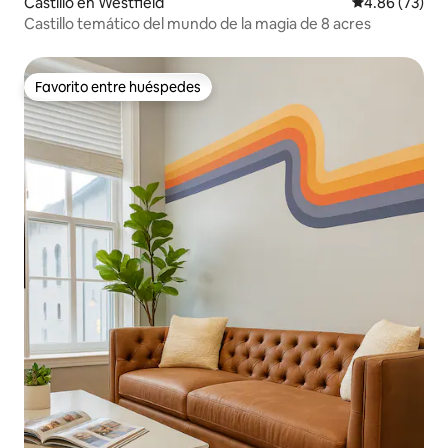
Castillo en Westfield
Calificación p
4.86 (73)
Castillo temático del mundo de la magia de 8 acres
Favorito entre huéspedes
Favorito entre huéspedes