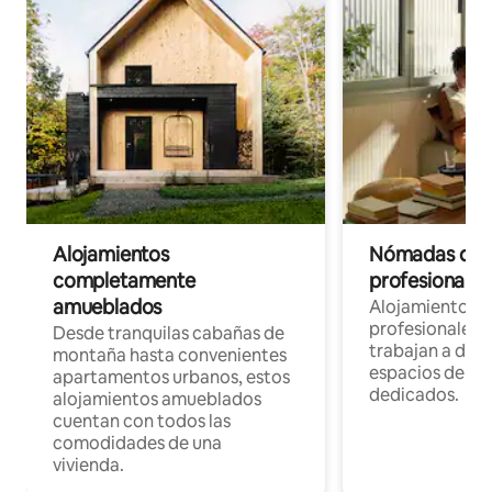
Alojamientos
Nómadas digit
completamente
profesionales 
amueblados
Alojamientos 
profesionales 
Desde tranquilas cabañas de
trabajan a dist
montaña hasta convenientes
espacios de tr
apartamentos urbanos, estos
dedicados.
alojamientos amueblados
cuentan con todos las
comodidades de una
vivienda.