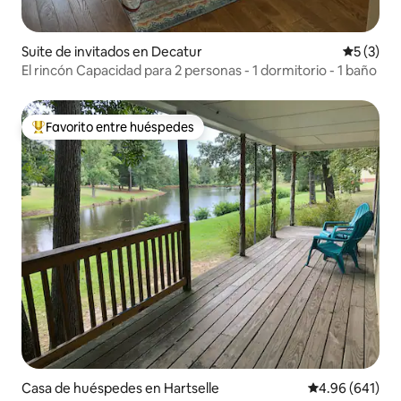
Suite de invitados en Decatur
Calificac
5 (3)
El rincón Capacidad para 2 personas - 1 dormitorio - 1 baño
Favorito entre huéspedes
Favorito entre huéspedes preferido
Casa de huéspedes en Hartselle
Calificación pr
4.96 (641)