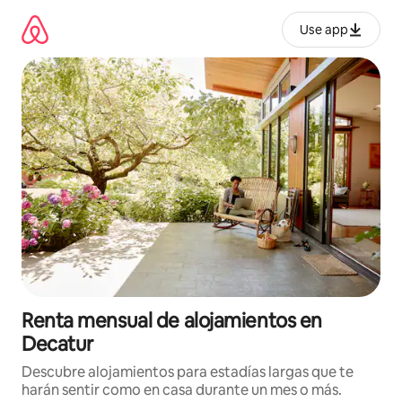
Omite
el
Use app
contenido
Renta mensual de alojamientos en
Decatur
Descubre alojamientos para estadías largas que te
harán sentir como en casa durante un mes o más.