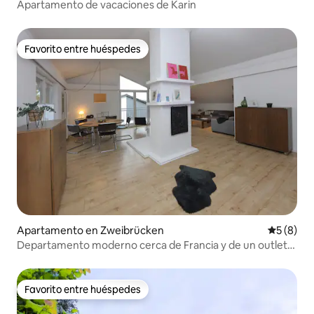
Apartamento de vacaciones de Karin
Favorito entre huéspedes
Favorito entre huéspedes
Apartamento en Zweibrücken
Calificac
5 (8)
Departamento moderno cerca de Francia y de un outlet
de moda
Favorito entre huéspedes
Favorito entre huéspedes