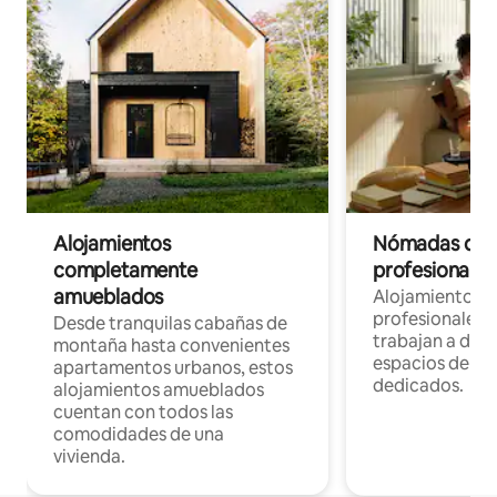
Alojamientos
Nómadas digit
completamente
profesionales 
amueblados
Alojamientos 
profesionales 
Desde tranquilas cabañas de
trabajan a dist
montaña hasta convenientes
espacios de tr
apartamentos urbanos, estos
dedicados.
alojamientos amueblados
cuentan con todos las
comodidades de una
vivienda.