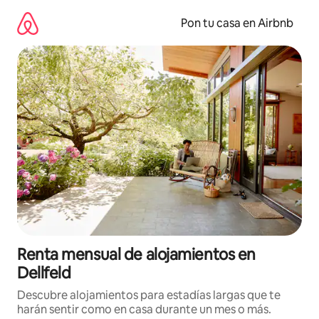
Omite
el
Pon tu casa en Airbnb
contenido
Renta mensual de alojamientos en
Dellfeld
Descubre alojamientos para estadías largas que te
harán sentir como en casa durante un mes o más.