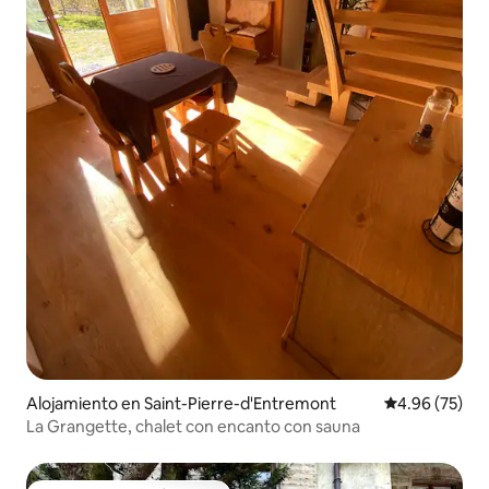
Alojamiento en Saint-Pierre-d'Entremont
Calificación p
4.96 (75)
La Grangette, chalet con encanto con sauna