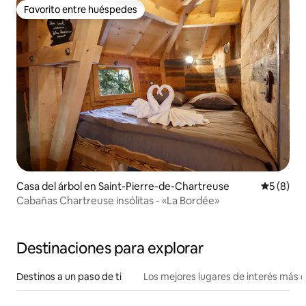
Favorito entre huéspedes
Favorito entre huéspedes
Casa del árbol en Saint-Pierre-de-Chartreuse
Calificac
5 (8)
Cabañas Chartreuse insólitas - «La Bordée»
Destinaciones para explorar
Destinos a un paso de ti
Los mejores lugares de interés más 