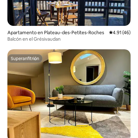
Apartamento en Plateau-des-Petites-Roches
Calificación 
4.91 (46)
Balcón en el Grésivaudan
Superanfitrión
Superanfitrión