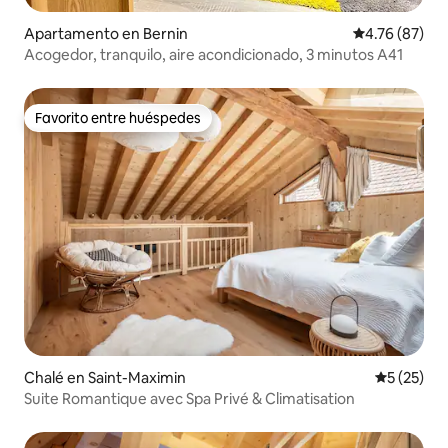
Apartamento en Bernin
Calificación 
4.76 (87)
Acogedor, tranquilo, aire acondicionado, 3 minutos A41
Favorito entre huéspedes
Favorito entre huéspedes
Chalé en Saint-Maximin
Calificaci
5 (25)
Suite Romantique avec Spa Privé & Climatisation