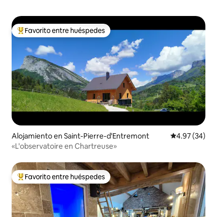
Favorito entre huéspedes
Favorito entre huéspedes preferido
Alojamiento en Saint-Pierre-d'Entremont
Calificación p
4.97 (34)
«L'observatoire en Chartreuse»
Favorito entre huéspedes
Favorito entre huéspedes preferido