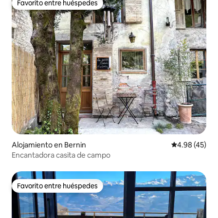
Favorito entre huéspedes
Favorito entre huéspedes
Alojamiento en Bernin
Calificación 
4.98 (45)
Encantadora casita de campo
Favorito entre huéspedes
Favorito entre huéspedes