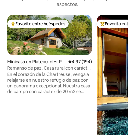
aspectos.
Favorito entre huéspedes
Favorito entre
Favorito entre huéspedes preferido
Favorito entre hu
Minicasa en Plateau-des-Pe
Calificación promedio: 4.97 de 5
4.97 (194)
tites-Roches
Remanso de paz. Casa rural con carácter
con sauna
En el corazón de la Chartreuse, venga a
relajarse en nuestro refugio de paz con
un panorama excepcional. Nuestra casa
de campo con carácter de 20 m2 se
encuentra en plena naturaleza al lado de
nuestra casa en una parcela de 8500 m2
a 1000 metros en la meseta de las
pequeñas rocas. Impresionante sauna
panorámica (con suplemento). Estación
de esquí, parapente, rutas de
senderismo desde la casa. Amantes de