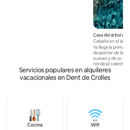
la naturaleza y la tranquilidad, esta casa
es el lugar ideal. A 35 minutos de
Grenoble y Chambéry.
"gitedecaractere-chartreuse".fr
Casa del árbol en 
Cabaña en el árbol
vista, spa privado 
Ya llega la primave
despertar de la na
suaves y de su spa 
nórdica) calentada 
Servicios populares en alquileres
impresionantes y 
con proyector de 
vacacionales en Dent de Crolles
perfecta en la natu
recargar energías
especial? Mejore s
nuestra opción “R
velas LED) o “Noc
champán). ¡Ideal p
pareja! (Detalles y
«Otras observacio
👇).
Cocina
Wifi