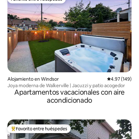
Favorito entre huéspedes
Alojamiento en Windsor
Calificación pr
4.97 (149)
Joya moderna de Walkerville | Jacuzzi y patio acogedor
Apartamentos vacacionales con aire
acondicionado
Favorito entre huéspedes
Favorito entre huéspedes preferido