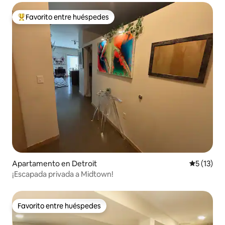
Favorito entre huéspedes
Favorito entre huéspedes preferido
Apartamento en Detroit
Calificaci
5 (13)
¡Escapada privada a Midtown!
Favorito entre huéspedes
Favorito entre huéspedes