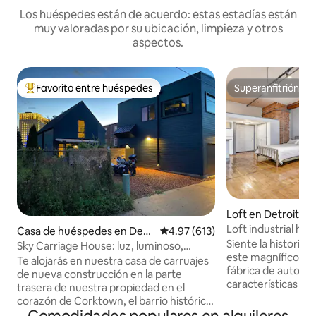
Los huéspedes están de acuerdo: estas estadías están
muy valoradas por su ubicación, limpieza y otros
aspectos.
Favorito entre huéspedes
Superanfitrión
Favorito entre huéspedes preferido
Superanfitrión
Loft en Detroit
Loft industrial his
Casa de huéspedes en Detr
Calificación promedio: 4.97 de 5
4.97 (613)
con cama tamaño 
Siente la historia 
oit
Sky Carriage House: luz, luminoso,
este magnífico lof
escapada a Corktown
Te alojarás en nuestra casa de carruajes
fábrica de automó
de nueva construcción en la parte
características co
trasera de nuestra propiedad en el
madera, los pilares
corazón de Corktown, el barrio histórico
todos originales. T
más antiguo de Detroit. A esta vivienda