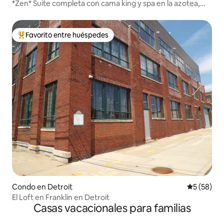
*Zen* Suite completa con cama king y spa en la azotea,
@MicroLux
Favorito entre huéspedes
Favorito entre huéspedes preferido
Condo en Detroit
Calificaci
5 (58)
El Loft en Franklin en Detroit
Casas vacacionales para familias