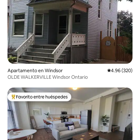
Apartamento en Windsor
Calificación pr
4.96 (320)
OLDE WALKERVILLE Windsor Ontario
Favorito entre huéspedes
Favorito entre huéspedes preferido