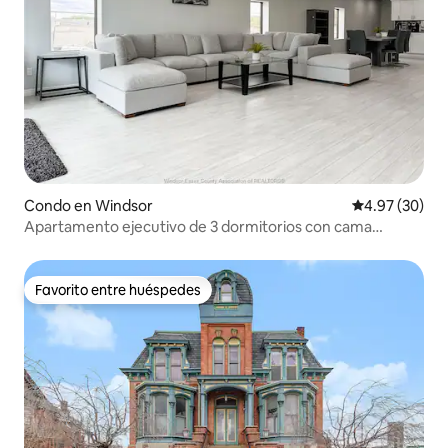
Condo en Windsor
Calificación p
4.97 (30)
Apartamento ejecutivo de 3 dormitorios con cama
tamaño king y baño privado.
Favorito entre huéspedes
Favorito entre huéspedes