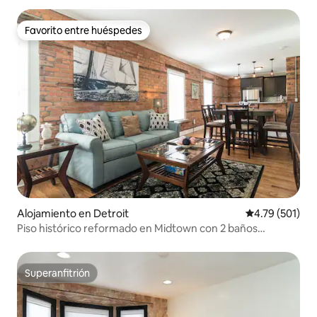
Favorito entre huéspedes
Favorito entre huéspedes
Alojamiento en Detroit
Calificación p
4.79 (501)
Piso histórico reformado en Midtown con 2 baños
completos
Superanfitrión
Superanfitrión