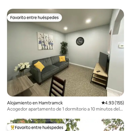
Favorito entre huéspedes
Favorito entre huéspedes
Alojamiento en Hamtramck
Calificación p
4.93 (155)
Acogedor apartamento de 1 dormitorio a 10 minutos del
centro de la ciudad
Favorito entre huéspedes
Favorito entre huéspedes preferido