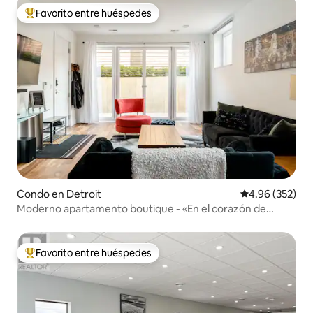
Favorito entre huéspedes
Favorito entre huéspedes preferido
Condo en Detroit
Calificación pr
4.96 (352)
Moderno apartamento boutique - «En el corazón de
Detroit»
Favorito entre huéspedes
Favorito entre huéspedes preferido