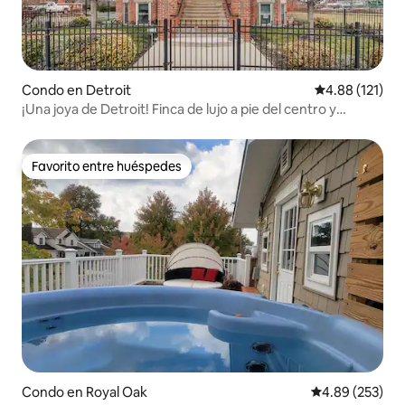
Condo en Detroit
Calificación p
4.88 (121)
¡Una joya de Detroit! Finca de lujo a pie del centro y
estadios
Favorito entre huéspedes
Favorito entre huéspedes
Condo en Royal Oak
Calificación pr
4.89 (253)