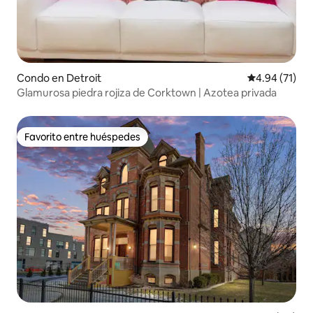
Condo en Detroit
Calificación 
4.94 (71)
Glamurosa piedra rojiza de Corktown | Azotea privada
Favorito entre huéspedes
Favorito entre huéspedes