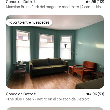
Condo en Detroit
Calificación p
4.95 (112)
Mansión Brush Park del magnate maderero | 2 camas king
| Estacionamiento
Favorito entre huéspedes
Favorito entre huéspedes
Condo en Detroit
Calificación p
4.96 (53)
«The Blue Hotel» - Retiro en el corazón de Detroit