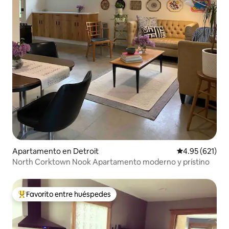
Apartamento en Detroit
Calificación p
4.95 (621)
North Corktown Nook Apartamento moderno y prístino
Favorito entre huéspedes
Favorito entre huéspedes preferido