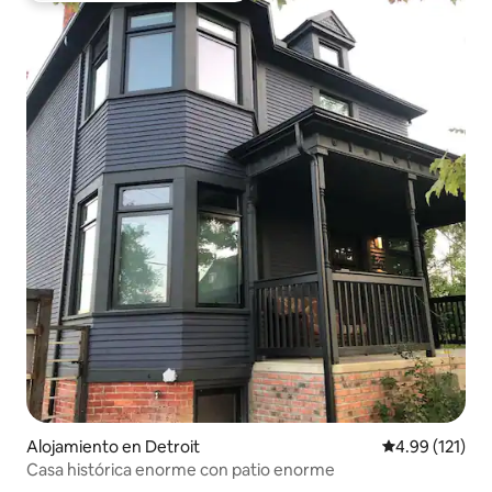
Alojamiento en Detroit
Calificación p
4.99 (121)
Casa histórica enorme con patio enorme