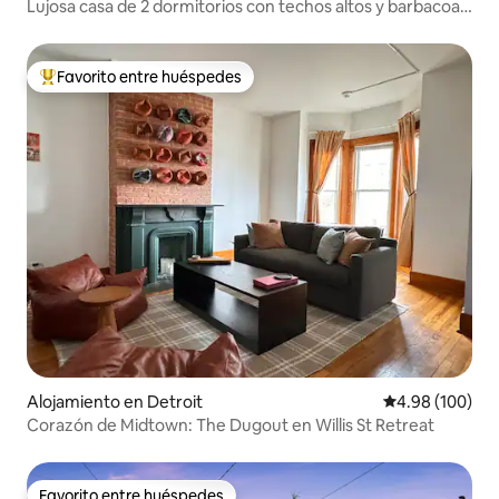
Lujosa casa de 2 dormitorios con techos altos y barbacoa
con patio
Favorito entre huéspedes
Favorito entre huéspedes preferido
Alojamiento en Detroit
Calificación pr
4.98 (100)
Corazón de Midtown: The Dugout en Willis St Retreat
Favorito entre huéspedes