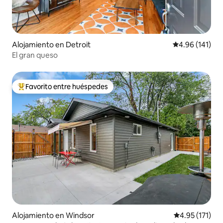
Alojamiento en Detroit
Calificación p
4.96 (141)
El gran queso
Favorito entre huéspedes
Favorito entre huéspedes preferido
Alojamiento en Windsor
Calificación p
4.95 (171)